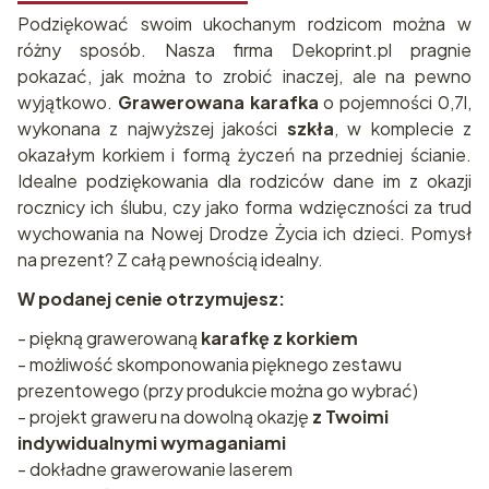
Podziękować swoim ukochanym rodzicom można w
różny sposób. Nasza firma Dekoprint.pl pragnie
pokazać, jak można to zrobić inaczej, ale na pewno
wyjątkowo.
Grawerowana karafka
o pojemności 0,7l,
wykonana z najwyższej jakości
szkła
, w komplecie z
okazałym korkiem i formą życzeń na przedniej ścianie.
Idealne podziękowania dla rodziców dane im z okazji
rocznicy ich ślubu, czy jako forma wdzięczności za trud
wychowania na Nowej Drodze Życia ich dzieci. Pomysł
na prezent? Z całą pewnością idealny.
W podanej cenie otrzymujesz:
- piękną grawerowaną
karafkę z korkiem
- możliwość skomponowania pięknego zestawu
prezentowego (przy produkcie można go wybrać)
- projekt graweru na dowolną okazję
z Twoimi
indywidualnymi wymaganiami
- dokładne grawerowanie laserem