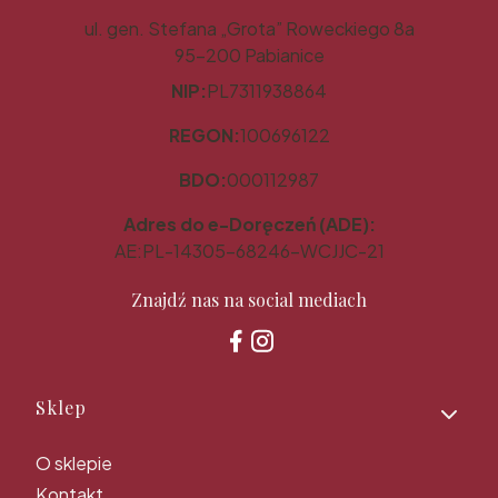
ul. gen. Stefana „Grota” Roweckiego 8a
95-200 Pabianice
NIP:
PL7311938864
REGON:
100696122
BDO:
000112987
Adres do e-Doręczeń (ADE):
AE:PL-14305-68246-WCJJC-21
Znajdź nas na social mediach
Linki w stopce
Sklep
O sklepie
Kontakt