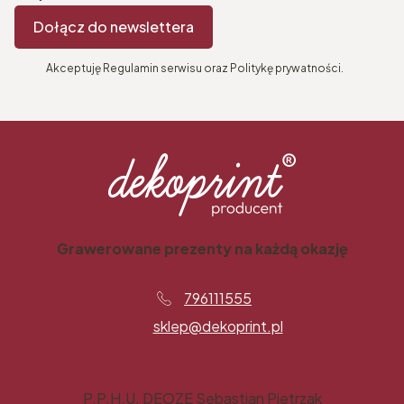
Dołącz do newslettera
Akceptuję Regulamin serwisu oraz Politykę prywatności.
Grawerowane prezenty na każdą okazję
796111555
sklep@dekoprint.pl
P.P.H.U. DEOZE Sebastian Pietrzak