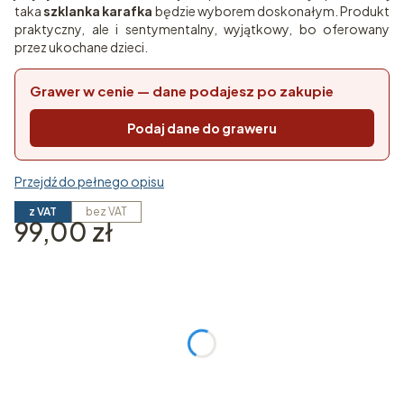
taka
szklanka karafka
będzie wyborem doskonałym. Produkt
praktyczny, ale i sentymentalny, wyjątkowy, bo oferowany
przez ukochane dzieci.
Grawer w cenie — dane podajesz po zakupie
Podaj dane do graweru
Przejdź do pełnego opisu
z VAT
bez VAT
Cena
99,00 zł
Wybierz wariant produktu:
Poszczególne warianty mogą różnić się ceną
*
Zestaw
Wybierz