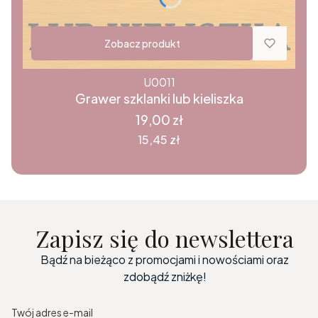
Zobacz produkt
U0011
Grawer szklanki lub kieliszka
Cena
19,00 zł
Cena
15,45 zł
Zapisz się do newslettera
Bądź na bieżąco z promocjami i nowościami oraz
zdobądź zniżkę!
Twój adres e-mail