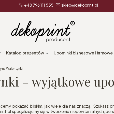
+48 796 111 555
sklep@dekoprint.pl
Katalog prezentów
Upominki biznesowe i firmowe
y na Walentynki
ynki – wyjątkowe upo
hcemy pokazać bliskim, jak wiele dla nas znaczą. Szukasz p
int.pl specjalizujemy się w tworzeniu niepowtarzalnych, per