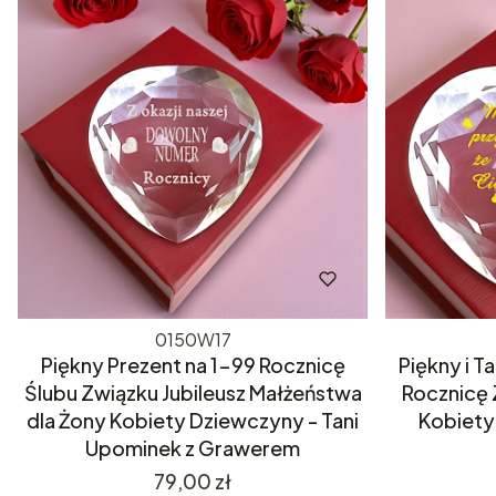
0150W17
Piękny Prezent na 1-99 Rocznicę
Piękny i T
Ślubu Związku Jubileusz Małżeństwa
Rocznicę 
dla Żony Kobiety Dziewczyny - Tani
Kobiety 
Upominek z Grawerem
Cena
79,00 zł