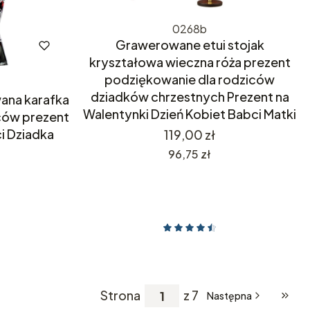
0268b
Grawerowane etui stojak
kryształowa wieczna róża prezent
podziękowanie dla rodziców
dziadków chrzestnych Prezent na
ana karafka
Walentynki Dzień Kobiet Babci Matki
ców prezent
i Dziadka
Cena
119,00 zł
Cena
96,75 zł
Strona
z 7
Następna
Przej