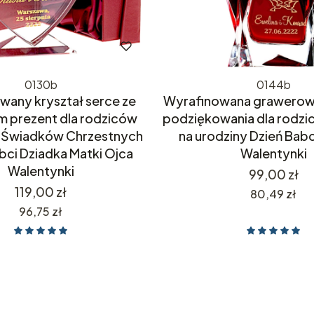
0130b
0144b
any kryształ serce ze
Wyrafinowana grawerow
m prezent dla rodziców
podziękowania dla rodzi
 Świadków Chrzestnych
na urodziny Dzień Babc
bci Dziadka Matki Ojca
Walentynki
Walentynki
Cena
99,00 zł
Cena
119,00 zł
Cena
80,49 zł
Cena
96,75 zł