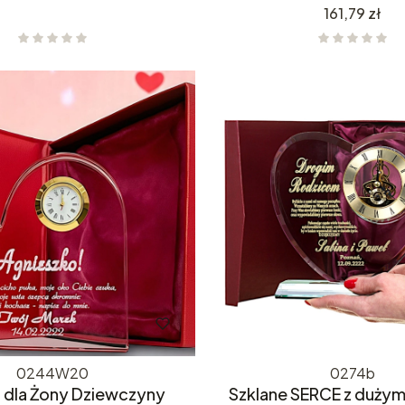
Cena
161,79 zł
0244W20
0274b
 dla Żony Dziewczyny
Szklane SERCE z duży