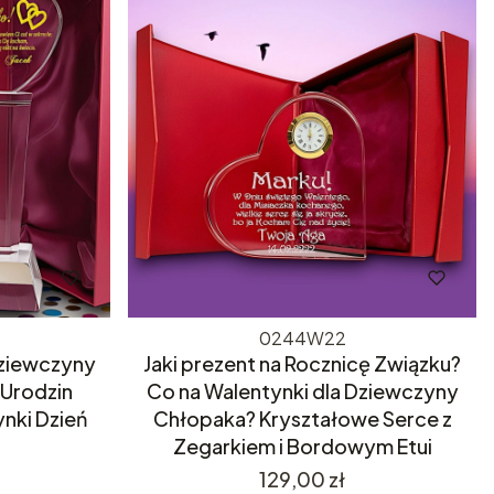
0244W22
Dziewczyny
Jaki prezent na Rocznicę Związku?
 Urodzin
Co na Walentynki dla Dziewczyny
nki Dzień
Chłopaka? Kryształowe Serce z
Zegarkiem i Bordowym Etui
Cena
129,00 zł