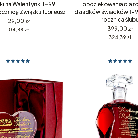
ki na Walentynki 1-99
podziękowania dla r
ocznicę Związku Jubileusz
dziadków świadków 1-9
rocznica ślub
Cena
129,00 zł
Cena
399,00 zł
Cena
104,88 zł
Cena
324,39 zł