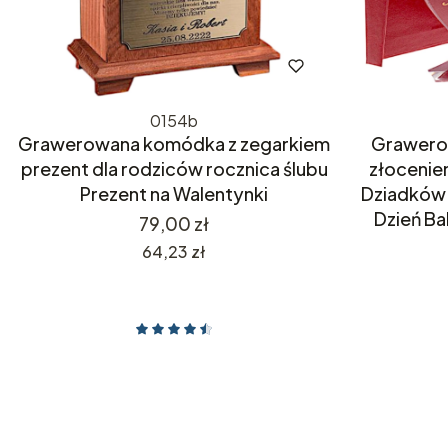
0154b
Grawerowana komódka z zegarkiem
Grawerow
prezent dla rodziców rocznica ślubu
złocenie
Prezent na Walentynki
Dziadków
Dzień Ba
Cena
79,00 zł
Cena
64,23 zł