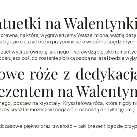
tuetki na Walentynki
b drewna, na której wygrawerujemy Wasze imiona, ważną datę 
ra będzie cieszyć oczy i przypominać o wspólnie spędzonych c
zachwyci zarówno ją, jak i jego – sprawdzą się jako romantycz
darujesz coś, co zostanie z bliską osobą na lata i będzie w
łowe róże z dedykac
rezentem na Walentyn
ego, postaw na kryształy. Kryształowa róża, która nigdy ni
Każdy kryształ możesz wzbogacić o osobistą dedykację, imię
czasowe piękno oraz trwałość – taki prezent będzie przyp