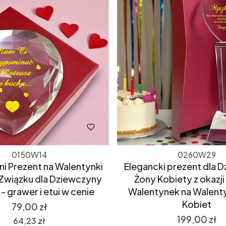
0150W14
0260W29
ani Prezent na Walentynki
Elegancki prezent dla 
Związku dla Dziewczyny
Żony Kobiety z okazji
- grawer i etui w cenie
Walentynek na Walenty
Kobiet
Cena
79,00 zł
Cena
199,00 zł
Cena
64,23 zł