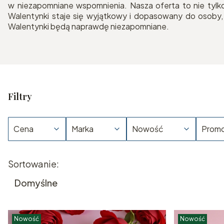
w niezapomniane wspomnienia. Nasza oferta to nie tylko
Walentynki staje się wyjątkowy i dopasowany do osoby, 
Walentynki będą naprawdę niezapomniane.
Filtry
Cena
Marka
Nowość
Promo
Koniec filtrów
Lista produktów
Sortowanie:
Domyślne
Nowość
Nowość