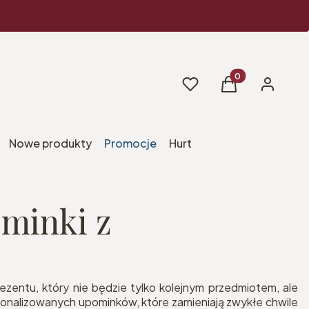
Produkty w koszy
Ulubione
Koszyk
Zaloguj si
Nowe produkty
Promocje
Hurt
minki z
rezentu, który nie będzie tylko kolejnym przedmiotem, ale
sonalizowanych upominków, które zamieniają zwykłe chwile