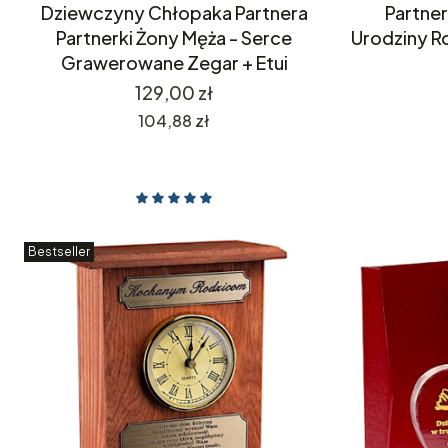
Dziewczyny Chłopaka Partnera
Partner
Partnerki Żony Męża - Serce
Urodziny R
Grawerowane Zegar + Etui
Cena
129,00 zł
Cena
104,88 zł
Bestseller