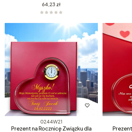
Cena
64,23 zł
0244W21
Prezent na Rocznicę Związku dla
Prezent