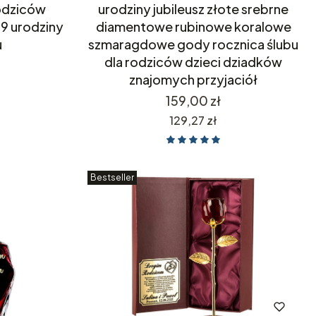
odziców
urodziny jubileusz złote srebrne
9 urodziny
diamentowe rubinowe koralowe
u
szmaragdowe gody rocznica ślubu
dla rodziców dzieci dziadków
znajomych przyjaciół
Cena
159,00 zł
Cena
129,27 zł
Bestseller