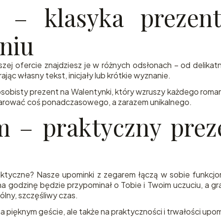
 – klasyka prezen
niu
zej ofercie znajdziesz je w różnych odsłonach – od delikatn
ąc własny tekst, inicjały lub krótkie wyznanie.
sobisty prezent na Walentynki, który wzruszy każdego roma
darować coś ponadczasowego, a zarazem unikalnego.
 – praktyczny prez
aktyczne? Nasze upominki z zegarem łączą w sobie funkcjon
 na godzinę będzie przypominał o Tobie i Twoim uczuciu, a 
lny, szczęśliwy czas.
 na pięknym geście, ale także na praktyczności i trwałości upo