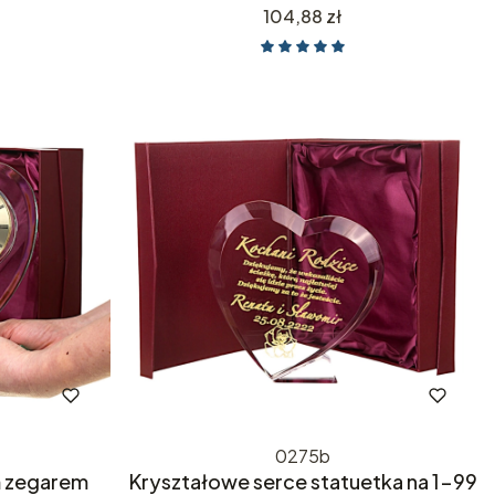
Cena
104,88 zł
0275b
m zegarem
Kryształowe serce statuetka na 1-99