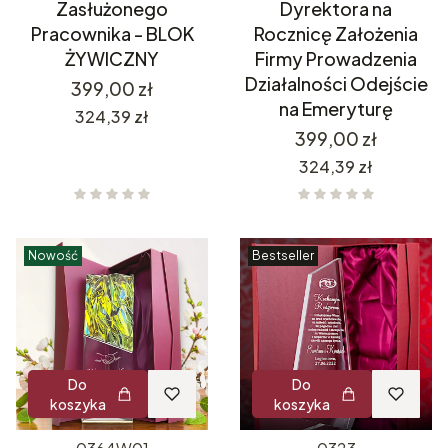
Zasłużonego
Dyrektora na
Pracownika - BLOK
Rocznicę Założenia
ŻYWICZNY
Firmy Prowadzenia
Działalności Odejście
Cena
399,00 zł
na Emeryturę
Cena
324,39 zł
Cena
399,00 zł
Cena
324,39 zł
Nowość
Bestseller
Do
Do
koszyka
koszyka