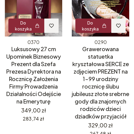
Do
Do
koszyka
koszyka
0370
0290
Luksusowy 27 cm
Grawerowana
Upominek Biznesowy
statuetka
Prezent dla Szefa
kryształowa SERCE ze
Prezesa Dyrektora na
zdjęciem PREZENT na
Rocznicę Założenia
1-99 urodziny
Firmy Prowadzenia
rocznicę ślubu
Działalności Odejście
jubileusz złote srebrne
na Emeryturę
gody dla znajomych
rodziców dzieci
Cena
349,00 zł
dziadków przyjaciół
Cena
283,74 zł
Cena
329,00 zł
Cena
267,48 zł