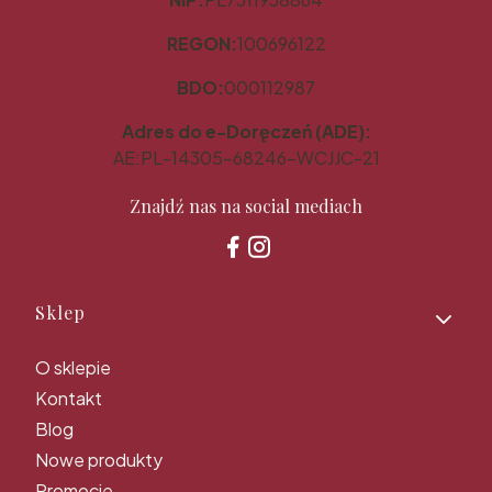
REGON:
100696122
BDO:
000112987
Adres do e-Doręczeń (ADE):
AE:PL-14305-68246-WCJJC-21
Znajdź nas na social mediach
Linki w stopce
Sklep
O sklepie
Kontakt
Blog
Nowe produkty
Promocje