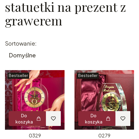
statuetki na prezent z
grawerem
Lista produktów
Sortowanie:
Domyślne
Bestseller
Bestseller
Do
Do
koszyka
koszyka
0329
0279