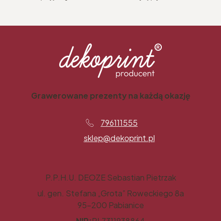
Grawerowane prezenty na każdą okazję
796111555
sklep@dekoprint.pl
P.P.H.U. DEOZE Sebastian Pietrzak
ul. gen. Stefana „Grota” Roweckiego 8a
95-200 Pabianice
NIP:
PL7311938864