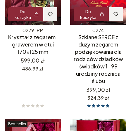
Do
Do
koszyka
koszyka
0279-PP
0274
Kryształ z zegarem i
Szklane SERCE z
grawerem w etui
dużym zegarem
170x125 mm
podziękowania dla
rodziców dziadków
Cena
599,00 zł
świadków 1-99
Cena
486,99 zł
urodziny rocznica
ślubu
Cena
399,00 zł
Cena
324,39 zł
Bestseller