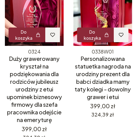
Do
Do
koszyka
koszyka
0324
0338W01
Duży grawerowany
Personalizowana
kryształ na
statuetka nagroda na
podziękowania dla
urodziny prezent dla
rodziców jubileusz
babci dziadka mamy
urodziny z etui
taty kolegi - dowolny
upominek biznesowy
grawer i etui
firmowy dla szefa
Cena
399,00 zł
pracownika odejście
Cena
324,39 zł
na emeryturę
Cena
399,00 zł