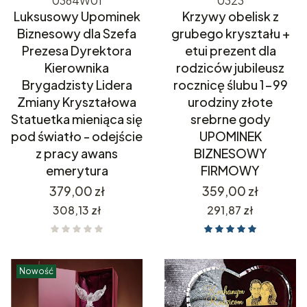
0364W01
0323
Luksusowy Upominek
Krzywy obelisk z
Biznesowy dla Szefa
grubego kryształu +
Prezesa Dyrektora
etui prezent dla
Kierownika
rodziców jubileusz
Brygadzisty Lidera
rocznicę ślubu 1-99
Zmiany Kryształowa
urodziny złote
Statuetka mieniąca się
srebrne gody
pod światło - odejście
UPOMINEK
z pracy awans
BIZNESOWY
emerytura
FIRMOWY
Cena
Cena
379,00 zł
359,00 zł
Cena
Cena
308,13 zł
291,87 zł
Nowość