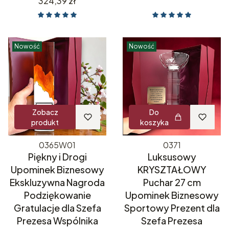
Cena
324,39 zł
Nowość
Nowość
Zobacz
Do
produkt
koszyka
0365W01
0371
Piękny i Drogi
Luksusowy
Upominek Biznesowy
KRYSZTAŁOWY
Ekskluzywna Nagroda
Puchar 27 cm
Podziękowanie
Upominek Biznesowy
Gratulacje dla Szefa
Sportowy Prezent dla
Prezesa Wspólnika
Szefa Prezesa