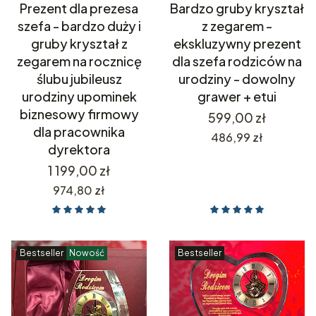
Prezent dla prezesa
Bardzo gruby kryształ
szefa - bardzo duży i
z zegarem -
gruby kryształ z
ekskluzywny prezent
zegarem na rocznicę
dla szefa rodziców na
ślubu jubileusz
urodziny - dowolny
urodziny upominek
grawer + etui
biznesowy firmowy
Cena
599,00 zł
dla pracownika
Cena
486,99 zł
dyrektora
Cena
1 199,00 zł
Cena
974,80 zł
Bestseller
Nowość
Bestseller