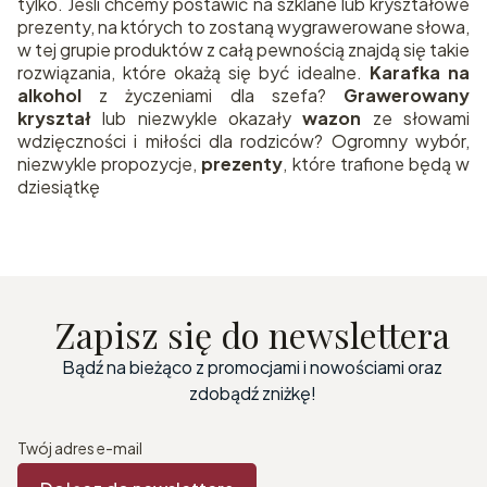
tylko. Jeśli chcemy postawić na szklane lub kryształowe
prezenty, na których to zostaną wygrawerowane słowa,
w tej grupie produktów z całą pewnością znajdą się takie
rozwiązania, które okażą się być idealne.
Karafka na
alkohol
z życzeniami dla szefa?
Grawerowany
kryształ
lub niezwykle okazały
wazon
ze słowami
wdzięczności i miłości dla rodziców? Ogromny wybór,
niezwykle propozycje,
prezenty
, które trafione będą w
dziesiątkę
Zapisz się do newslettera
Bądź na bieżąco z promocjami i nowościami oraz
zdobądź zniżkę!
Twój adres e-mail