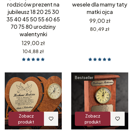
rodziców prezent na
wesele dla mamy taty
jubileusz 18 20 25 30
matki ojca
35 40 45 50 55 60 65
Cena
99,00 zł
70 75 80 urodziny
Cena
80,49 zł
walentynki
Cena
129,00 zł
Cena
104,88 zł
Bestseller
Zobacz
Zobacz
produkt
produkt