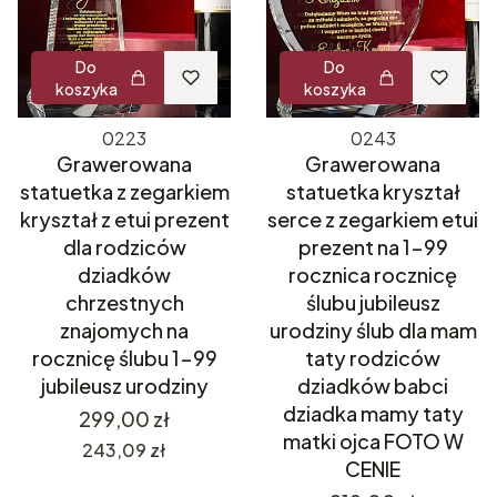
Do
Do
koszyka
koszyka
0223
0243
Grawerowana
Grawerowana
statuetka z zegarkiem
statuetka kryształ
kryształ z etui prezent
serce z zegarkiem etui
dla rodziców
prezent na 1-99
dziadków
rocznica rocznicę
chrzestnych
ślubu jubileusz
znajomych na
urodziny ślub dla mam
rocznicę ślubu 1-99
taty rodziców
jubileusz urodziny
dziadków babci
dziadka mamy taty
Cena
299,00 zł
matki ojca FOTO W
Cena
243,09 zł
CENIE