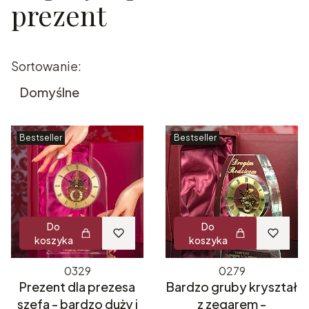
prezent
Lista produktów
Sortowanie:
Domyślne
Bestseller
Bestseller
Do
Do
koszyka
koszyka
0329
0279
Prezent dla prezesa
Bardzo gruby kryształ
szefa - bardzo duży i
z zegarem -