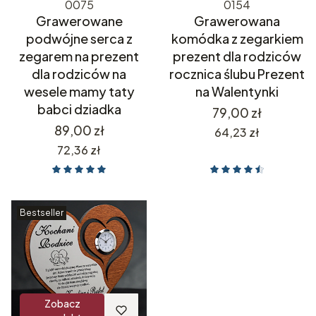
0075
0154
Grawerowane
Grawerowana
podwójne serca z
komódka z zegarkiem
zegarem na prezent
prezent dla rodziców
dla rodziców na
rocznica ślubu Prezent
wesele mamy taty
na Walentynki
babci dziadka
Cena
79,00 zł
Cena
89,00 zł
Cena
64,23 zł
Cena
72,36 zł
Bestseller
Zobacz