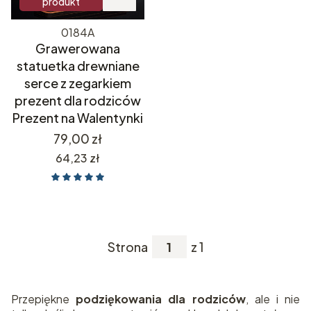
produkt
0184A
Grawerowana
statuetka drewniane
serce z zegarkiem
prezent dla rodziców
Prezent na Walentynki
Cena
79,00 zł
Cena
64,23 zł
Strona
z 1
Przepiękne
podziękowania dla rodziców
, ale i nie