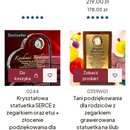
Cena
219,00 zł
Cena
178,05 zł
Bestseller
Do
Zobacz
koszyka
produkt
0244
0359W01
Kryształowa
Tani podziękowania
statuetka SERCE z
dla rodziców z
zegarkiem oraz etui +
zegarkiem
złocenie
grawerowana
podziękowania dla
statuetka na ślub