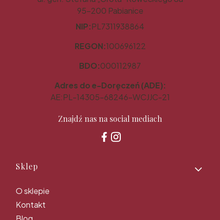
95-200 Pabianice
NIP:
PL7311938864
REGON:
100696122
BDO:
000112987
Adres do e-Doręczeń (ADE):
AE:PL-14305-68246-WCJJC-21
Znajdź nas na social mediach
Linki w stopce
Sklep
O sklepie
Kontakt
Blog