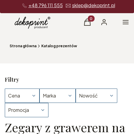
+48 796 111 555
sklep@dekoprint.pl
Produkty w koszyku: 0
Me
Koszyk
Zaloguj się
Strona główna
Katalog prezentów
Filtry
Cena
Marka
Nowość
Promocja
Zegary z grawerem na
Koniec filtrów