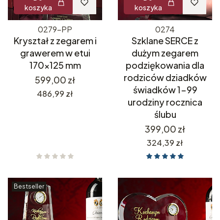
koszyka
koszyka
0279-PP
0274
Kryształ z zegarem i
Szklane SERCE z
grawerem w etui
dużym zegarem
170x125 mm
podziękowania dla
rodziców dziadków
Cena
599,00 zł
świadków 1-99
Cena
486,99 zł
urodziny rocznica
ślubu
Cena
399,00 zł
Cena
324,39 zł
Bestseller