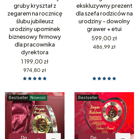
gruby kryształ z
ekskluzywny prezent
zegarem na rocznicę
dla szefa rodziców na
ślubu jubileusz
urodziny - dowolny
urodziny upominek
grawer + etui
biznesowy firmowy
Cena
599,00 zł
dla pracownika
Cena
486,99 zł
dyrektora
Cena
1 199,00 zł
Cena
974,80 zł
Bestseller
Nowość
Bestseller
Do
Do