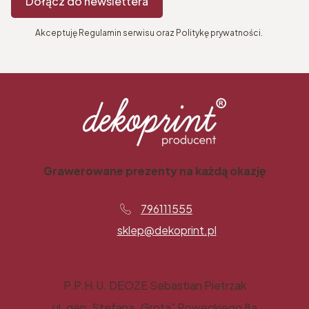
Dołącz do newslettera
Akceptuję Regulamin serwisu oraz Politykę prywatności.
Grawerowane prezenty na każdą okazję
796111555
sklep@dekoprint.pl
P.P.H.U. DEOZE Sebastian Pietrzak
ul. gen. Stefana „Grota” Roweckiego 8a