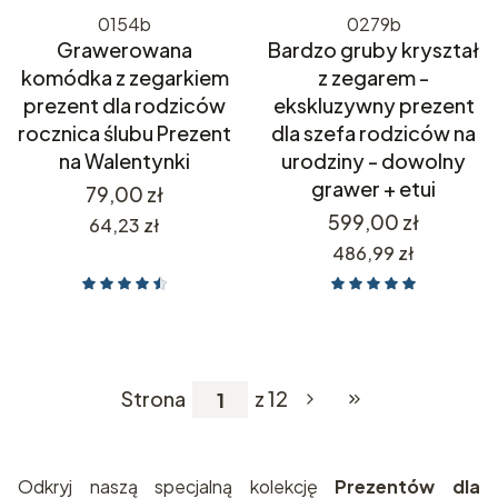
0154b
0279b
Grawerowana
Bardzo gruby kryształ
komódka z zegarkiem
z zegarem -
prezent dla rodziców
ekskluzywny prezent
rocznica ślubu Prezent
dla szefa rodziców na
na Walentynki
urodziny - dowolny
grawer + etui
Cena
79,00 zł
Cena
599,00 zł
Cena
64,23 zł
Cena
486,99 zł
Strona
z 12
Przejdź do ostatnie
Odkryj naszą specjalną kolekcję
Prezentów dla