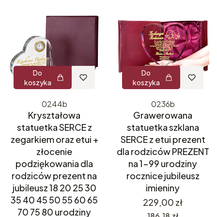
Do
Do
koszyka
koszyka
0244b
0236b
Kryształowa
Grawerowana
statuetka SERCE z
statuetka szklana
zegarkiem oraz etui +
SERCE z etui prezent
złocenie
dla rodziców PREZENT
podziękowania dla
na 1-99 urodziny
rodziców prezent na
rocznice jubileusz
jubileusz 18 20 25 30
imieniny
35 40 45 50 55 60 65
Cena
229,00 zł
70 75 80 urodziny
Cena
186,18 zł