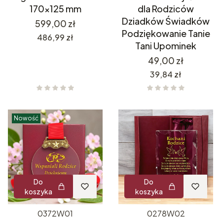
170x125 mm
dla Rodziców
Dziadków Świadków
Cena
599,00 zł
Podziękowanie Tanie
Cena
486,99 zł
Tani Upominek
Cena
49,00 zł
Cena
39,84 zł
Nowość
Do
Do
koszyka
koszyka
0372W01
0278W02