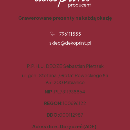
Grawerowane prezenty na każdą okazję
796111555
sklep@dekoprint.pl
P.P.H.U. DEOZE Sebastian Pietrzak
ul. gen. Stefana „Grota” Roweckiego 8a
95-200 Pabianice
NIP:
PL7311938864
REGON:
100696122
BDO:
000112987
Adres do e-Doręczeń (ADE):