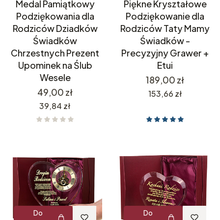
Medal Pamiątkowy
Piękne Kryształowe
Podziękowania dla
Podziękowanie dla
Rodziców Dziadków
Rodziców Taty Mamy
Świadków
Świadków -
Chrzestnych Prezent
Precyzyjny Grawer +
Upominek na Ślub
Etui
Wesele
Cena
189,00 zł
Cena
49,00 zł
Cena
153,66 zł
Cena
39,84 zł
Do
Do