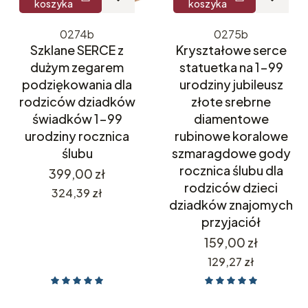
koszyka
koszyka
0274b
0275b
Szklane SERCE z
Kryształowe serce
dużym zegarem
statuetka na 1-99
podziękowania dla
urodziny jubileusz
rodziców dziadków
złote srebrne
świadków 1-99
diamentowe
urodziny rocznica
rubinowe koralowe
ślubu
szmaragdowe gody
rocznica ślubu dla
Cena
399,00 zł
rodziców dzieci
Cena
324,39 zł
dziadków znajomych
przyjaciół
Cena
159,00 zł
Cena
129,27 zł