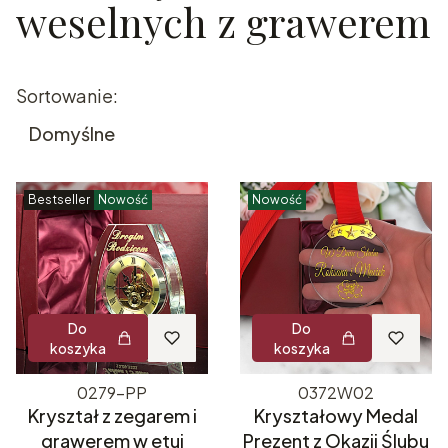
weselnych z grawerem
Lista produktów
Sortowanie:
Domyślne
Bestseller
Nowość
Nowość
Do
Do
koszyka
koszyka
0279-PP
0372W02
Kryształ z zegarem i
Kryształowy Medal
grawerem w etui
Prezent z Okazji Ślubu