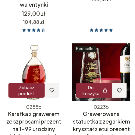
walentynki
Cena
129,00 zł
Cena
104,88 zł
Bestseller
Zobacz
Do
produkt
koszyka
0255b
0223b
Karafka z grawerem
Grawerowana
ze szprosami prezent
statuetka z zegarkiem
na 1-99 urodziny
kryształ z etui prezent