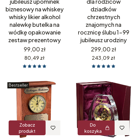
jubileusz upominek
dla rodziców
biznesowy na whiskey
dziadków
whisky likier alkohol
chrzestnych
nalewkę butelka na
znajomych na
wódkę opakowanie
rocznicę ślubu 1-99
zestaw prezentowy
jubileusz urodziny
Cena
Cena
99,00 zł
299,00 zł
Cena
Cena
80,49 zł
243,09 zł
Bestseller
Zobacz
Do
produkt
koszyka