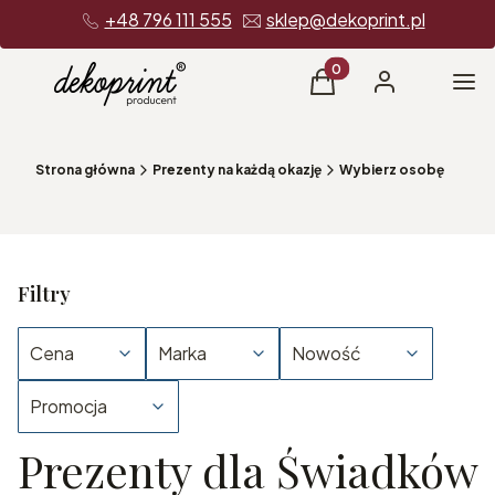
+48 796 111 555
sklep@dekoprint.pl
Produkty w koszyku: 0
Me
Koszyk
Zaloguj się
Strona główna
Prezenty na każdą okazję
Wybierz osobę
Filtry
Cena
Marka
Nowość
Promocja
Prezenty dla Świadków
Koniec filtrów