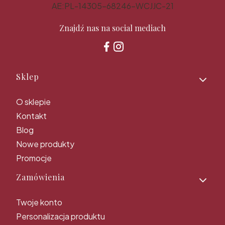
AE:PL-14305-68246-WCJJC-21
Znajdź nas na social mediach
Linki w stopce
Sklep
O sklepie
Kontakt
Blog
Nowe produkty
Promocje
Zamówienia
Twoje konto
Personalizacja produktu