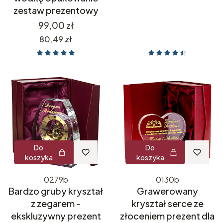
zestaw prezentowy
Cena
99,00 zł
Cena
80,49 zł
Do
Do
koszyka
koszyka
0279b
0130b
Bardzo gruby kryształ
Grawerowany
z zegarem -
kryształ serce ze
ekskluzywny prezent
złoceniem prezent dla