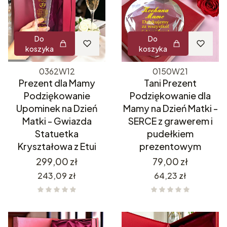
Do
Do
koszyka
koszyka
0362W12
0150W21
Prezent dla Mamy
Tani Prezent
Podziękowanie
Podziękowanie dla
Upominek na Dzień
Mamy na Dzień Matki -
Matki - Gwiazda
SERCE z grawerem i
Statuetka
pudełkiem
Kryształowa z Etui
prezentowym
Cena
Cena
299,00 zł
79,00 zł
Cena
Cena
243,09 zł
64,23 zł