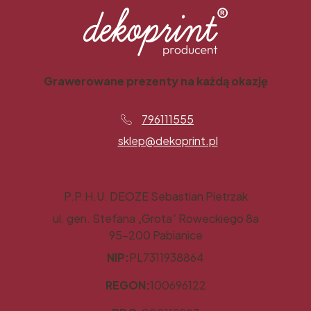
Grawerowane prezenty na każdą okazję
796111555
sklep@dekoprint.pl
P.P.H.U. DEOZE Sebastian Pietrzak
ul. gen. Stefana „Grota” Roweckiego 8a
95-200 Pabianice
NIP:
PL7311938864
REGON:
100696122