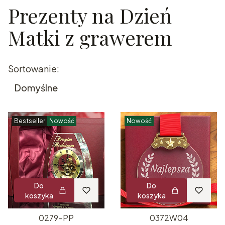
Prezenty na Dzień
Koniec filtrów
Matki z grawerem
Lista produktów
Sortowanie:
Domyślne
Bestseller
Nowość
Nowość
Do
Do
koszyka
koszyka
0279-PP
0372W04