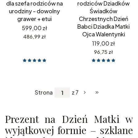
dla szefa rodziców na
rodziców Dziadków
urodziny - dowolny
Świadków
grawer + etui
Chrzestnych Dzień
Babci Dziadka Matki
Cena
599,00 zł
Ojca Walentynki
Cena
486,99 zł
Cena
119,00 zł
Cena
96,75 zł
Strona
z 7
Przejdź do ostatniej
Prezent na Dzień Matki w
wyjątkowej formie – szklane