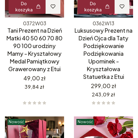
Do
Do
koszyka
koszyka
0372W03
0362W13
Tani Prezent na Dzień
Luksusowy Prezent na
Matki 40 50 60 70 80
Dzień Ojca dla Taty
90 100 urodziny
Podziękowanie
Mamy - Kryształowy
Podziękowania
Medal Pamiątkowy
Upominek -
Grawerowany z Etui
Kryształowa
Statuetka z Etui
Cena
49,00 zł
Cena
299,00 zł
Cena
39,84 zł
Cena
243,09 zł
Nowość
Nowość