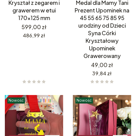
Kryształ z zegarem i
Medal dla Mamy Tani
grawerem w etui
Prezent Upominek na
170x125 mm
45 55 65 75 85 95
urodziny od Dzieci
Cena
599,00 zł
Syna Córki
Cena
486,99 zł
Kryształowy
Upominek
Grawerowany
Cena
49,00 zł
Cena
39,84 zł
Nowość
Nowość