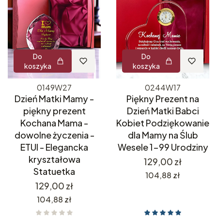
Do
Do
koszyka
koszyka
0149W27
0244W17
Dzień Matki Mamy -
Piękny Prezent na
piękny prezent
Dzień Matki Babci
Kochana Mama -
Kobiet Podziękowanie
dowolne życzenia -
dla Mamy na Ślub
ETUI - Elegancka
Wesele 1-99 Urodziny
kryształowa
Cena
129,00 zł
Statuetka
Cena
104,88 zł
Cena
129,00 zł
Cena
104,88 zł