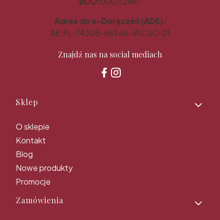
BDO:
000112987
Adres do e-Doręczeń (ADE):
AE:PL-14305-68246-WCJJC-21
Znajdź nas na social mediach
Linki w stopce
Sklep
O sklepie
Kontakt
Blog
Nowe produkty
Promocje
Zamówienia