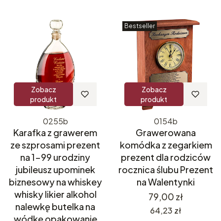
Bestseller
Zobacz
Zobacz
produkt
produkt
0255b
0154b
Karafka z grawerem
Grawerowana
ze szprosami prezent
komódka z zegarkiem
na 1-99 urodziny
prezent dla rodziców
jubileusz upominek
rocznica ślubu Prezent
biznesowy na whiskey
na Walentynki
whisky likier alkohol
Cena
79,00 zł
nalewkę butelka na
Cena
64,23 zł
wódkę opakowanie