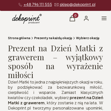
+48 796 111 555
sklep@dekoprint.pl
Produkty w koszyku: 0
Me
Koszyk
Zaloguj się
Strona główna
Prezenty na każdą okazję
Wybierz okazję
Prezent na Dzień Matki z
grawerem – wyjątkowy
sposób na wyrażenie
miłości
Dzień Matki to jedna z najpiękniejszych okazji w roku,
by podziękować za bezwarunkową miłość,
cierpliwość i wsparcie. Zamiast klasycznych
kwiatów czy czekoladek, wybierz
prezent na Dzień
Matki z grawerem
, który zostanie z nią na lata. W
Dekoprint.pl tworzymy personalizowane upominki,