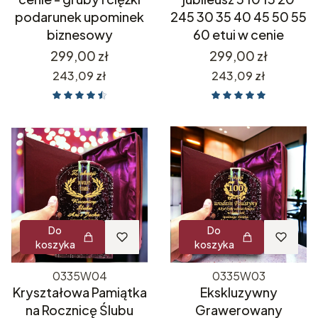
podarunek upominek
245 30 35 40 45 50 55
biznesowy
60 etui w cenie
Cena
Cena
299,00 zł
299,00 zł
Cena
Cena
243,09 zł
243,09 zł
Do
Do
koszyka
koszyka
0335W04
0335W03
Kryształowa Pamiątka
Ekskluzywny
na Rocznicę Ślubu
Grawerowany