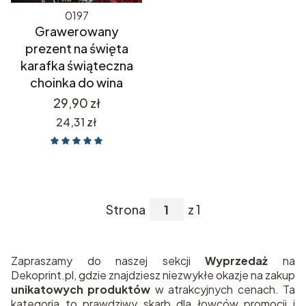
0197
Grawerowany
prezent na święta
karafka świąteczna
choinka do wina
Cena
29,90 zł
Cena
24,31 zł
Strona
z 1
Zapraszamy do naszej sekcji
Wyprzedaż
na
Dekoprint.pl, gdzie znajdziesz niezwykłe okazje na zakup
unikatowych produktów
w atrakcyjnych cenach. Ta
kategoria to prawdziwy skarb dla łowców promocji i