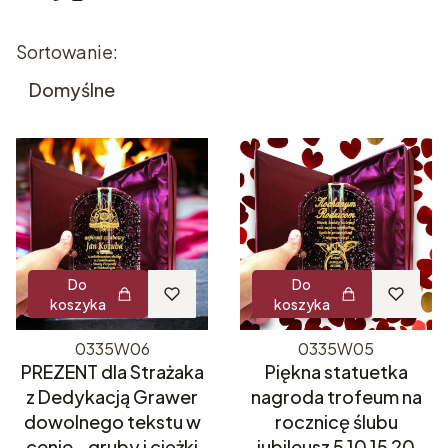
Lista produktów
Sortowanie:
Domyślne
Do
Do
koszyka
koszyka
0335W06
0335W05
PREZENT dla Strażaka
Piękna statuetka
z Dedykacją Grawer
nagroda trofeum na
dowolnego tekstu w
rocznicę ślubu
cenie - gruby i ciężki
jubileusz 5 10 15 20