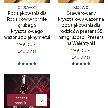
0335W02
0335W01
Podziękowania dla
Grawerowany
Rodziców w formie
kryształowy wazon na
grubego
podziękowania dla
kryształowego
rodziców prezent 55
wazonu z pięknym etui
mm grubości! Prezent
na Walentynki
Cena
299,00 zł
Cena
299,00 zł
Cena
243,09 zł
Cena
243,09 zł
Zobacz
produkt