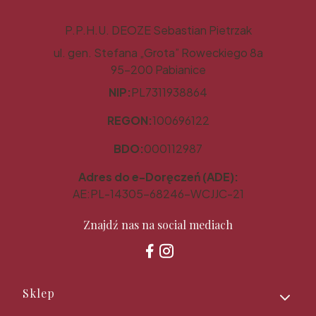
P.P.H.U. DEOZE Sebastian Pietrzak
ul. gen. Stefana „Grota” Roweckiego 8a
95-200 Pabianice
NIP:
PL7311938864
REGON:
100696122
BDO:
000112987
Adres do e-Doręczeń (ADE):
AE:PL-14305-68246-WCJJC-21
Znajdź nas na social mediach
Linki w stopce
Sklep