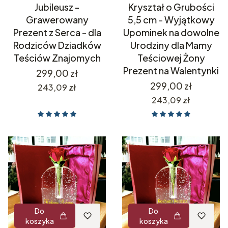
Jubileusz -
Kryształ o Grubości
Grawerowany
5,5 cm - Wyjątkowy
Prezent z Serca - dla
Upominek na dowolne
Rodziców Dziadków
Urodziny dla Mamy
Teściów Znajomych
Teściowej Żony
Prezent na Walentynki
Cena
299,00 zł
Cena
299,00 zł
Cena
243,09 zł
Cena
243,09 zł
Do
Do
koszyka
koszyka