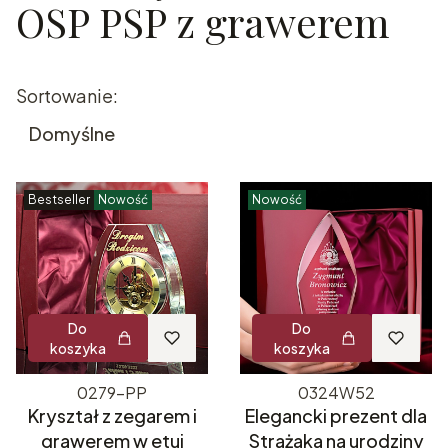
OSP PSP z grawerem
Lista produktów
Sortowanie:
Domyślne
Bestseller
Nowość
Nowość
Do
Do
koszyka
koszyka
0279-PP
0324W52
Kryształ z zegarem i
Elegancki prezent dla
grawerem w etui
Strażaka na urodziny