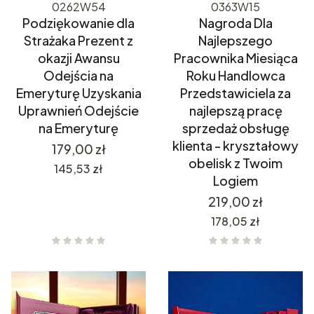
0262W54
0363W15
Podziękowanie dla
Nagroda Dla
Strażaka Prezent z
Najlepszego
okazji Awansu
Pracownika Miesiąca
Odejścia na
Roku Handlowca
Emeryturę Uzyskania
Przedstawiciela za
Uprawnień Odejście
najlepszą pracę
na Emeryturę
sprzedaż obsługę
klienta - kryształowy
Cena
179,00 zł
obelisk z Twoim
Cena
145,53 zł
Logiem
Cena
219,00 zł
Cena
178,05 zł