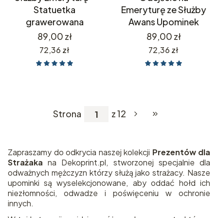
Statuetka
Emeryturę ze Służby
grawerowana
Awans Upominek
Cena
Cena
89,00 zł
89,00 zł
Cena
Cena
72,36 zł
72,36 zł
Strona
z 12
Przejdź do ostatnie
Zapraszamy do odkrycia naszej kolekcji
Prezentów dla
Strażaka
na Dekoprint.pl, stworzonej specjalnie dla
odważnych mężczyzn którzy służą jako strażacy. Nasze
upominki są wyselekcjonowane, aby oddać hołd ich
niezłomności, odwadze i poświęceniu w ochronie
innych.