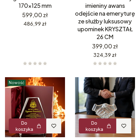
170x125 mm
imieniny awans
odejście na emeryturę
Cena
599,00 zł
ze służby luksusowy
Cena
486,99 zł
upominek KRYSZTAŁ
26 CM
Cena
399,00 zł
Cena
324,39 zł
Nowość
Do
Do
koszyka
koszyka