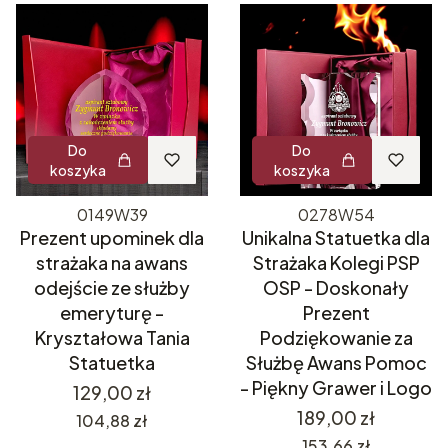
Do
Do
koszyka
koszyka
0149W39
0278W54
Prezent upominek dla
Unikalna Statuetka dla
strażaka na awans
Strażaka Kolegi PSP
odejście ze służby
OSP - Doskonały
emeryturę -
Prezent
Kryształowa Tania
Podziękowanie za
Statuetka
Służbę Awans Pomoc
- Piękny Grawer i Logo
Cena
129,00 zł
Cena
189,00 zł
Cena
104,88 zł
Cena
153,66 zł