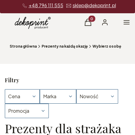
+48 796 111 555
sklep@dekoprint.pl
Produkty w koszyku: 0
Me
Koszyk
Zaloguj się
Strona główna
Prezenty na każdą okazję
Wybierz osobę
Filtry
Cena
Marka
Nowość
Promocja
Prezenty dla strażaka
Koniec filtrów