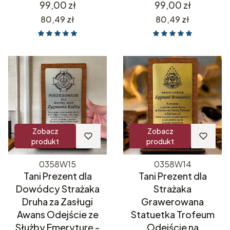
Cena
Cena
99,00 zł
99,00 zł
Cena
Cena
80,49 zł
80,49 zł
Zobacz
Zobacz
produkt
produkt
0358W15
0358W14
Tani Prezent dla
Tani Prezent dla
Dowódcy Strażaka
Strażaka
Druha za Zasługi
Grawerowana
Awans Odejście ze
Statuetka Trofeum
Służby Emeryturę -
Odejście na