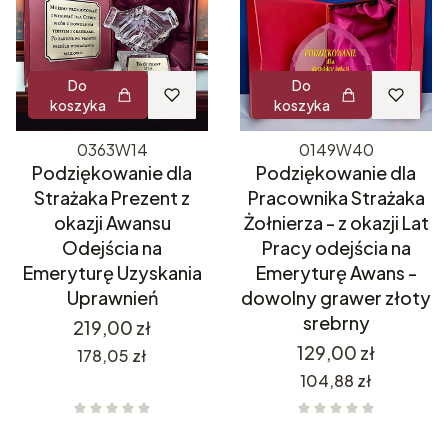
Do
Do
koszyka
koszyka
0363W14
0149W40
Podziękowanie dla
Podziękowanie dla
Strażaka Prezent z
Pracownika Strażaka
okazji Awansu
Żołnierza - z okazji Lat
Odejścia na
Pracy odejścia na
Emeryturę Uzyskania
Emeryturę Awans -
Uprawnień
dowolny grawer złoty
srebrny
Cena
219,00 zł
Cena
129,00 zł
Cena
178,05 zł
Cena
104,88 zł