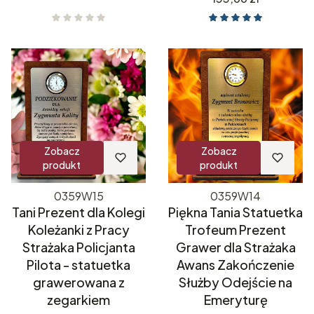
Zobacz
Zobacz
produkt
produkt
0359W15
0359W14
Tani Prezent dla Kolegi
Piękna Tania Statuetka
Koleżanki z Pracy
Trofeum Prezent
Strażaka Policjanta
Grawer dla Strażaka
Pilota - statuetka
Awans Zakończenie
grawerowana z
Służby Odejście na
zegarkiem
Emeryturę