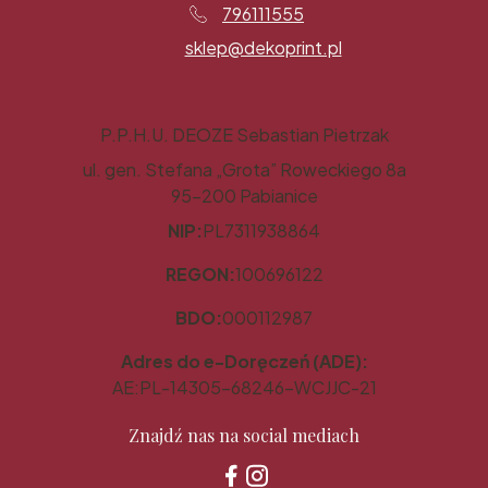
796111555
sklep@dekoprint.pl
P.P.H.U. DEOZE Sebastian Pietrzak
ul. gen. Stefana „Grota” Roweckiego 8a
95-200 Pabianice
NIP:
PL7311938864
REGON:
100696122
BDO:
000112987
Adres do e-Doręczeń (ADE):
AE:PL-14305-68246-WCJJC-21
Znajdź nas na social mediach