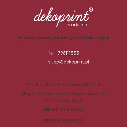
Grawerowane prezenty na każdą okazję
796111555
sklep@dekoprint.pl
P.P.H.U. DEOZE Sebastian Pietrzak
ul. gen. Stefana „Grota” Roweckiego 8a
95-200 Pabianice
NIP:
PL7311938864
REGON:
100696122