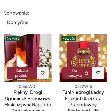
Lista produktów
Sortowanie:
Domyślne
Nowość
Nowość
Zobacz
Do
produkt
koszyka
0365W01
0372W15
Piękny i Drogi
Tani Niedrogi Ładny
Upominek Biznesowy
Prezent dla Szefa
Ekskluzywna Nagroda
Pracodawcy
Podziękowanie
Szefowej 1-99