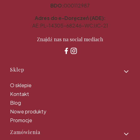
BDO:
000112987
Adres do e-Doręczeń (ADE):
AE:PL-14305-68246-WCJJC-21
Znajdź nas na social mediach
Linki w stopce
Sklep
O sklepie
Kontakt
Blog
Nowe produkty
Promocje
Zamówienia