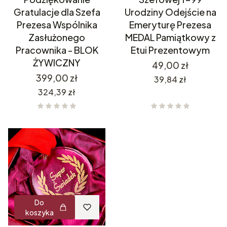
Gratulacje dla Szefa
Urodziny Odejście na
Prezesa Wspólnika
Emeryturę Prezesa
Zasłużonego
MEDAL Pamiątkowy z
Pracownika - BLOK
Etui Prezentowym
ŻYWICZNY
Cena
49,00 zł
Cena
399,00 zł
Cena
39,84 zł
Cena
324,39 zł
Do
koszyka