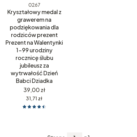
0267
Kryształowy medal z
grawerem na
podziękowania dla
rodziców prezent
Prezent na Walentynki
1-99 urodziny
rocznicę ślubu
jubileusz za
wytrwałość Dzień
Babci Dziadka
Cena
39,00 zł
Cena
31,71 zł