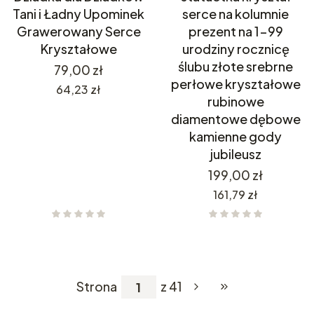
Tani i Ładny Upominek
serce na kolumnie
Grawerowany Serce
prezent na 1-99
Kryształowe
urodziny rocznicę
ślubu złote srebrne
Cena
79,00 zł
perłowe kryształowe
Cena
64,23 zł
rubinowe
diamentowe dębowe
kamienne gody
jubileusz
Cena
199,00 zł
Cena
161,79 zł
Strona
z 41
Przejdź do ostatnie