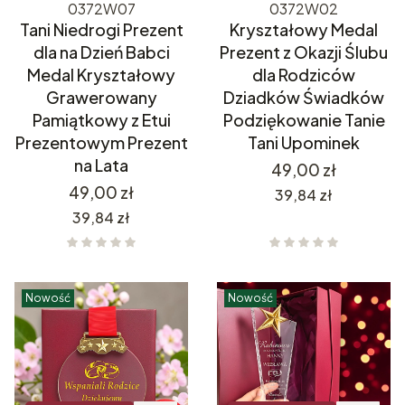
0372W07
0372W02
Tani Niedrogi Prezent
Kryształowy Medal
dla na Dzień Babci
Prezent z Okazji Ślubu
Medal Kryształowy
dla Rodziców
Grawerowany
Dziadków Świadków
Pamiątkowy z Etui
Podziękowanie Tanie
Prezentowym Prezent
Tani Upominek
na Lata
Cena
49,00 zł
Cena
49,00 zł
Cena
39,84 zł
Cena
39,84 zł
Nowość
Nowość