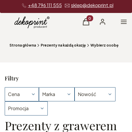
+48 796 111 555
sklep@dekoprint.pl
Produkty w koszyku: 0
Me
Koszyk
Zaloguj się
Strona główna
Prezenty na każdą okazję
Wybierz osobę
Filtry
Cena
Marka
Nowość
Promocja
Prezenty z grawerem
Koniec filtrów