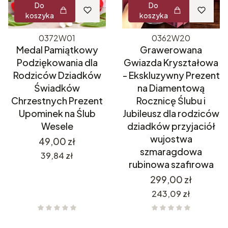
Do
Do
koszyka
koszyka
0372W01
0362W20
Medal Pamiątkowy
Grawerowana
Podziękowania dla
Gwiazda Kryształowa
Rodziców Dziadków
- Ekskluzywny Prezent
Świadków
na Diamentową
Chrzestnych Prezent
Rocznicę Ślubu i
Upominek na Ślub
Jubileusz dla rodziców
Wesele
dziadków przyjaciół
wujostwa
Cena
49,00 zł
szmaragdowa
Cena
39,84 zł
rubinowa szafirowa
Cena
299,00 zł
Cena
243,09 zł