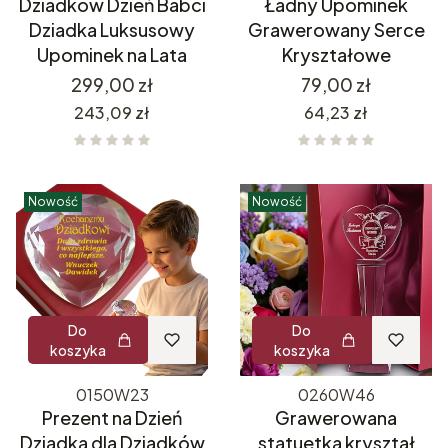
Dziadków Dzień Babci
Ładny Upominek
Dziadka Luksusowy
Grawerowany Serce
Upominek na Lata
Kryształowe
Cena
Cena
299,00 zł
79,00 zł
Cena
Cena
243,09 zł
64,23 zł
Nowość
Nowość
Do
Do
koszyka
koszyka
0150W23
0260W46
Prezent na Dzień
Grawerowana
Dziadka dla Dziadków
statuetka kryształ