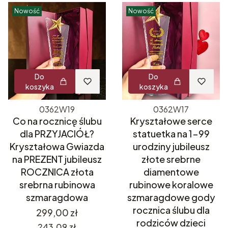
Nowość
Nowość
Do
Do
koszyka
koszyka
0362W19
0362W17
Co na rocznicę ślubu
Kryształowe serce
dla PRZYJACIÓŁ?
statuetka na 1-99
Kryształowa Gwiazda
urodziny jubileusz
na PREZENT jubileusz
złote srebrne
ROCZNICA złota
diamentowe
srebrna rubinowa
rubinowe koralowe
szmaragdowa
szmaragdowe gody
rocznica ślubu dla
Cena
299,00 zł
rodziców dzieci
Cena
243,09 zł