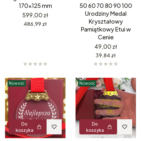
170x125 mm
50 60 70 80 90 100
Urodziny Medal
Cena
599,00 zł
Kryształowy
Cena
486,99 zł
Pamiątkowy Etui w
Cenie
Cena
49,00 zł
Cena
39,84 zł
Nowość
Nowość
Do
Do
koszyka
koszyka