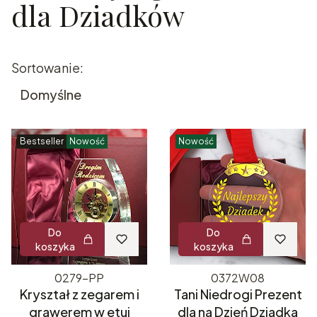
dla Dziadków
Lista produktów
Sortowanie:
Domyślne
Bestseller
Nowość
Nowość
Do
Do
koszyka
koszyka
0279-PP
0372W08
Kryształ z zegarem i
Tani Niedrogi Prezent
grawerem w etui
dla na Dzień Dziadka