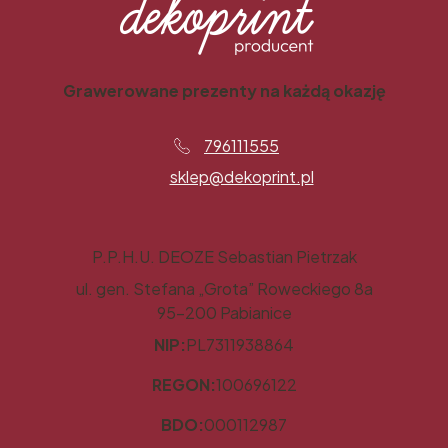
Grawerowane prezenty na każdą okazję
796111555
sklep@dekoprint.pl
P.P.H.U. DEOZE Sebastian Pietrzak
ul. gen. Stefana „Grota” Roweckiego 8a
95-200 Pabianice
NIP:
PL7311938864
REGON:
100696122
BDO:
000112987