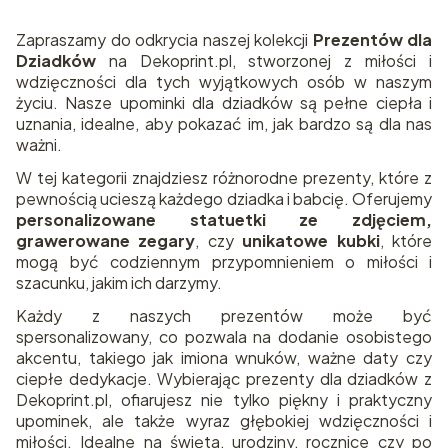
Zapraszamy do odkrycia naszej kolekcji
Prezentów dla
Dziadków
na Dekoprint.pl, stworzonej z miłości i
wdzięczności dla tych wyjątkowych osób w naszym
życiu. Nasze upominki dla dziadków są pełne ciepła i
uznania, idealne, aby pokazać im, jak bardzo są dla nas
ważni.
W tej kategorii znajdziesz różnorodne prezenty, które z
pewnością ucieszą każdego dziadka i babcię. Oferujemy
personalizowane statuetki ze zdjęciem,
grawerowane zegary
, czy
unikatowe kubki
, które
mogą być codziennym przypomnieniem o miłości i
szacunku, jakim ich darzymy.
Każdy z naszych prezentów może być
spersonalizowany, co pozwala na dodanie osobistego
akcentu, takiego jak imiona wnuków, ważne daty czy
ciepłe dedykacje. Wybierając prezenty dla dziadków z
Dekoprint.pl, ofiarujesz nie tylko piękny i praktyczny
upominek, ale także wyraz głębokiej wdzięczności i
miłości. Idealne na święta, urodziny, rocznice czy po