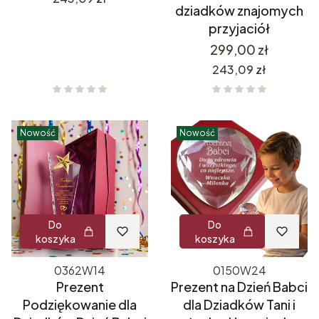
dziadków znajomych
przyjaciół
Cena
299,00 zł
Cena
243,09 zł
Nowość
Nowość
Do
Do
koszyka
koszyka
0362W14
0150W24
Prezent
Prezent na Dzień Babci
Podziękowanie dla
dla Dziadków Tani i