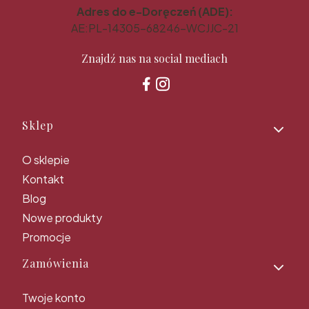
Adres do e-Doręczeń (ADE):
AE:PL-14305-68246-WCJJC-21
Znajdź nas na social mediach
Linki w stopce
Sklep
O sklepie
Kontakt
Blog
Nowe produkty
Promocje
Zamówienia
Twoje konto