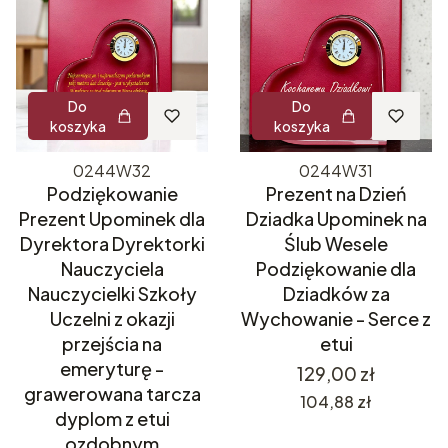
Do
Do
koszyka
koszyka
0244W32
0244W31
Podziękowanie
Prezent na Dzień
Prezent Upominek dla
Dziadka Upominek na
Dyrektora Dyrektorki
Ślub Wesele
Nauczyciela
Podziękowanie dla
Nauczycielki Szkoły
Dziadków za
Uczelni z okazji
Wychowanie - Serce z
przejścia na
etui
emeryturę -
Cena
129,00 zł
grawerowana tarcza
Cena
104,88 zł
dyplom z etui
ozdobnym