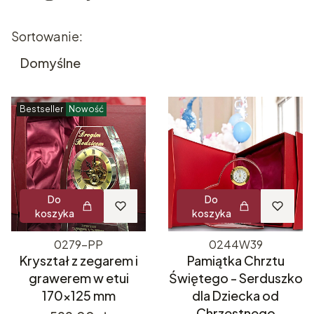
Lista produktów
Sortowanie:
Domyślne
Bestseller
Nowość
Do
Do
koszyka
koszyka
0279-PP
0244W39
Kryształ z zegarem i
Pamiątka Chrztu
grawerem w etui
Świętego - Serduszko
170x125 mm
dla Dziecka od
Chrzestnego