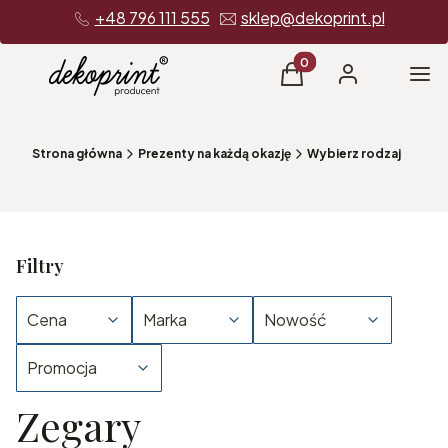
+48 796 111 555
sklep@dekoprint.pl
Produkty w koszyku: 0
Me
Koszyk
Zaloguj się
Strona główna
Prezenty na każdą okazję
Wybierz rodzaj
Filtry
Cena
Marka
Nowość
Promocja
Zegary
Koniec filtrów