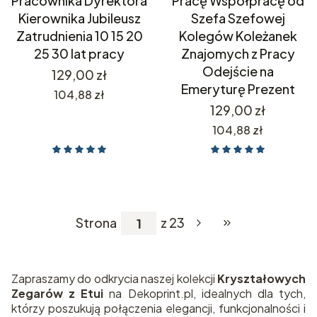
Pracownika Dyrektora
Pracę Współpracę od
Kierownika Jubileusz
Szefa Szefowej
Zatrudnienia 10 15 20
Kolegów Koleżanek
25 30 lat pracy
Znajomych z Pracy
Odejście na
Cena
129,00 zł
Emeryturę Prezent
Cena
104,88 zł
Cena
129,00 zł
Cena
104,88 zł
Strona
z 23
Przejdź do ostatnie
Zapraszamy do odkrycia naszej kolekcji
Kryształowych
Zegarów z Etui
na Dekoprint.pl, idealnych dla tych,
którzy poszukują połączenia elegancji, funkcjonalności i