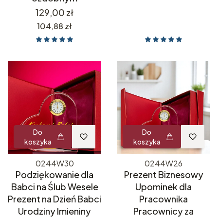
Cena
129,00 zł
Cena
104,88 zł
Do
Do
koszyka
koszyka
0244W30
0244W26
Podziękowanie dla
Prezent Biznesowy
Babci na Ślub Wesele
Upominek dla
Prezent na Dzień Babci
Pracownika
Urodziny Imieniny
Pracownicy za