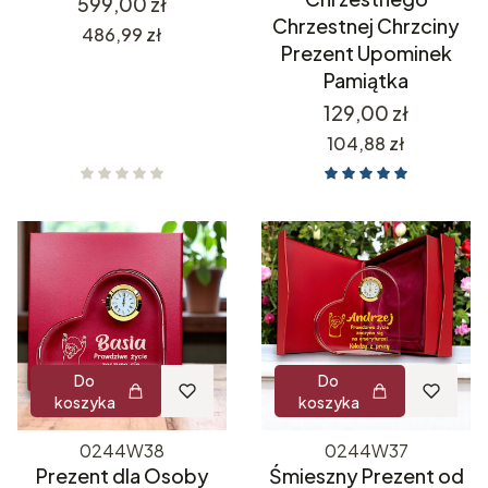
Cena
599,00 zł
Chrzestnej Chrzciny
Cena
486,99 zł
Prezent Upominek
Pamiątka
Cena
129,00 zł
Cena
104,88 zł
Do
Do
koszyka
koszyka
0244W38
0244W37
Prezent dla Osoby
Śmieszny Prezent od