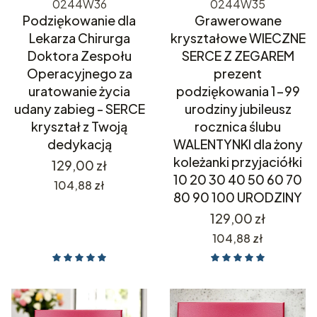
0244W36
0244W35
Podziękowanie dla
Grawerowane
Lekarza Chirurga
kryształowe WIECZNE
Doktora Zespołu
SERCE Z ZEGAREM
Operacyjnego za
prezent
uratowanie życia
podziękowania 1-99
udany zabieg - SERCE
urodziny jubileusz
kryształ z Twoją
rocznica ślubu
dedykacją
WALENTYNKI dla żony
koleżanki przyjaciółki
Cena
129,00 zł
10 20 30 40 50 60 70
Cena
104,88 zł
80 90 100 URODZINY
Cena
129,00 zł
Cena
104,88 zł