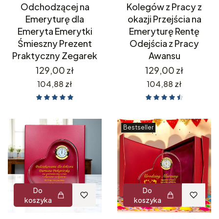
Odchodzącej na
Kolegów z Pracy z
Emeryturę dla
okazji Przejścia na
Emeryta Emerytki
Emeryturę Rentę
Śmieszny Prezent
Odejścia z Pracy
Praktyczny Zegarek
Awansu
Cena
Cena
129,00 zł
129,00 zł
Cena
Cena
104,88 zł
104,88 zł
Bestseller
Do
Do
koszyka
koszyka