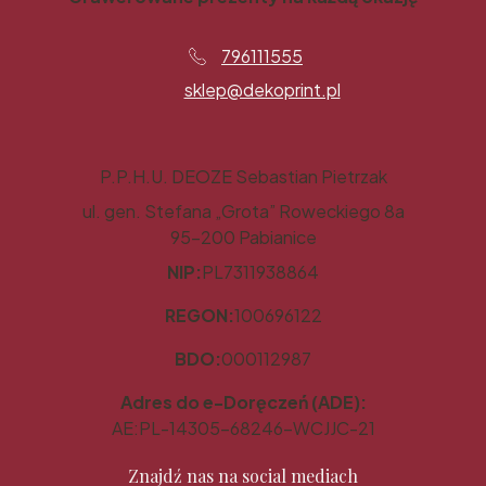
796111555
sklep@dekoprint.pl
P.P.H.U. DEOZE Sebastian Pietrzak
ul. gen. Stefana „Grota” Roweckiego 8a
95-200 Pabianice
NIP:
PL7311938864
REGON:
100696122
BDO:
000112987
Adres do e-Doręczeń (ADE):
AE:PL-14305-68246-WCJJC-21
Znajdź nas na social mediach