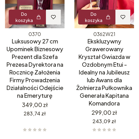
Do
Do
koszyka
koszyka
0370
0362W21
Luksusowy 27 cm
Ekskluzywny
Upominek Biznesowy
Grawerowany
Prezent dla Szefa
Kryształ Gwiazda w
Prezesa Dyrektora na
Ozdobnym Etui -
Rocznicę Założenia
Idealny na Jubileusz
Firmy Prowadzenia
lub Awans dla
Działalności Odejście
Żołnierza Pułkownika
na Emeryturę
Generała Kapitana
Komandora
Cena
349,00 zł
Cena
299,00 zł
Cena
283,74 zł
Cena
243,09 zł