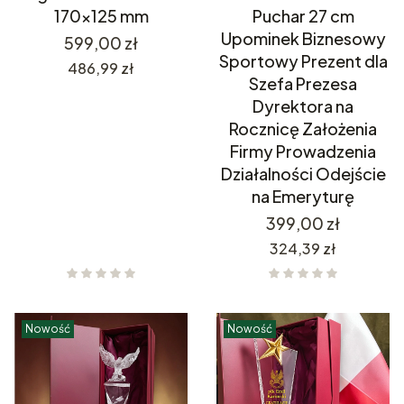
170x125 mm
Puchar 27 cm
Upominek Biznesowy
Cena
599,00 zł
Sportowy Prezent dla
Cena
486,99 zł
Szefa Prezesa
Dyrektora na
Rocznicę Założenia
Firmy Prowadzenia
Działalności Odejście
na Emeryturę
Cena
399,00 zł
Cena
324,39 zł
Nowość
Nowość