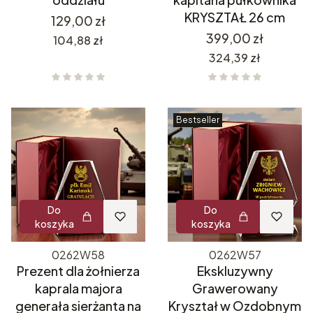
KRYSZTAŁ 26 cm
Cena
129,00 zł
Cena
399,00 zł
Cena
104,88 zł
Cena
324,39 zł
Bestseller
Do
Do
koszyka
koszyka
0262W58
0262W57
Prezent dla żołnierza
Ekskluzywny
kaprala majora
Grawerowany
generała sierżanta na
Kryształ w Ozdobnym