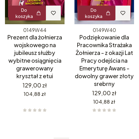
Do
Do
koszyka
koszyka
0149W44
0149W40
Prezent dla żołnierza
Podziękowanie dla
wojskowego na
Pracownika Strażaka
jubileusz służby
Żołnierza - z okazji Lat
wybitne osiągnięcia
Pracy odejścia na
grawerowany
Emeryturę Awans -
kryształ z etui
dowolny grawer złoty
srebrny
Cena
129,00 zł
Cena
129,00 zł
Cena
104,88 zł
Cena
104,88 zł