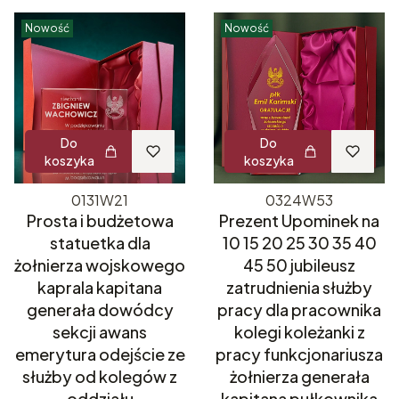
Nowość
Nowość
Do
Do
koszyka
koszyka
0131W21
0324W53
Prosta i budżetowa
Prezent Upominek na
statuetka dla
10 15 20 25 30 35 40
żołnierza wojskowego
45 50 jubileusz
kaprala kapitana
zatrudnienia służby
generała dowódcy
pracy dla pracownika
sekcji awans
kolegi koleżanki z
emerytura odejście ze
pracy funkcjonariusza
służby od kolegów z
żołnierza generała
oddziału
kapitana pułkownika