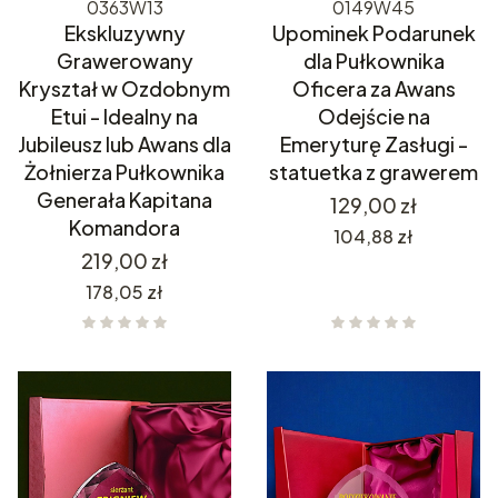
0363W13
0149W45
Ekskluzywny
Upominek Podarunek
Grawerowany
dla Pułkownika
Kryształ w Ozdobnym
Oficera za Awans
Etui - Idealny na
Odejście na
Jubileusz lub Awans dla
Emeryturę Zasługi -
Żołnierza Pułkownika
statuetka z grawerem
Generała Kapitana
Cena
129,00 zł
Komandora
Cena
104,88 zł
Cena
219,00 zł
Cena
178,05 zł