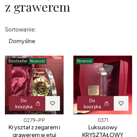
z grawerem
Lista produktów
Sortowanie:
Domyślne
Bestseller
Nowość
Nowość
Do
Do
koszyka
koszyka
0279-PP
0371
Kryształ z zegarem i
Luksusowy
grawerem w etui
KRYSZTAŁOWY