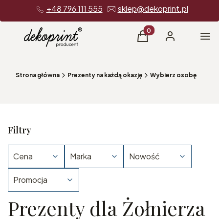
+48 796 111 555
sklep@dekoprint.pl
Produkty w koszyku: 0
Me
Koszyk
Zaloguj się
Strona główna
Prezenty na każdą okazję
Wybierz osobę
Filtry
Cena
Marka
Nowość
Promocja
Prezenty dla Żołnierza
Koniec filtrów