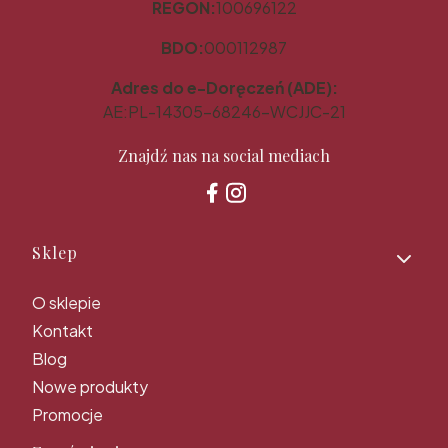
REGON:
100696122
BDO:
000112987
Adres do e-Doręczeń (ADE):
AE:PL-14305-68246-WCJJC-21
Znajdź nas na social mediach
Linki w stopce
Sklep
O sklepie
Kontakt
Blog
Nowe produkty
Promocje