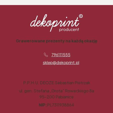
Grawerowane prezenty na każdą okazję
796111555
sklep@dekoprint.pl
P.P.H.U. DEOZE Sebastian Pietrzak
ul. gen. Stefana „Grota” Roweckiego 8a
95-200 Pabianice
NIP:
PL7311938864