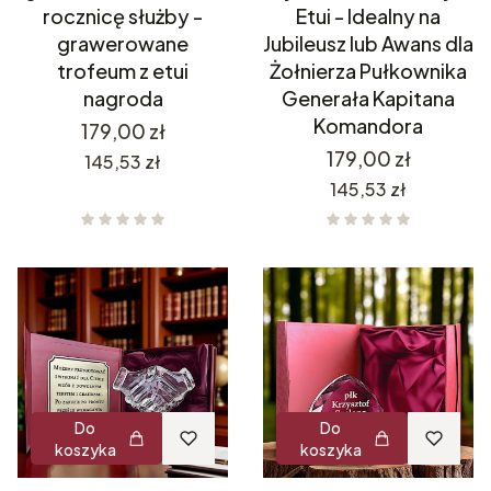
rocznicę służby -
Etui - Idealny na
grawerowane
Jubileusz lub Awans dla
trofeum z etui
Żołnierza Pułkownika
nagroda
Generała Kapitana
Komandora
Cena
179,00 zł
Cena
179,00 zł
Cena
145,53 zł
Cena
145,53 zł
Do
Do
koszyka
koszyka