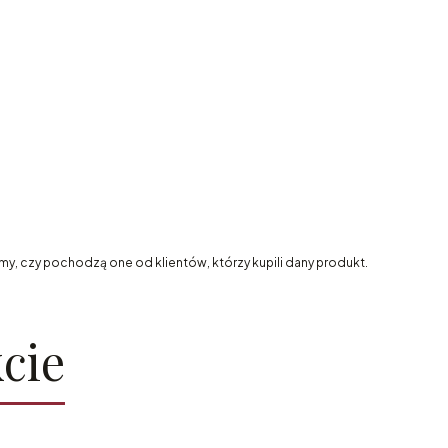
my, czy pochodzą one od klientów, którzy kupili dany produkt.
cie