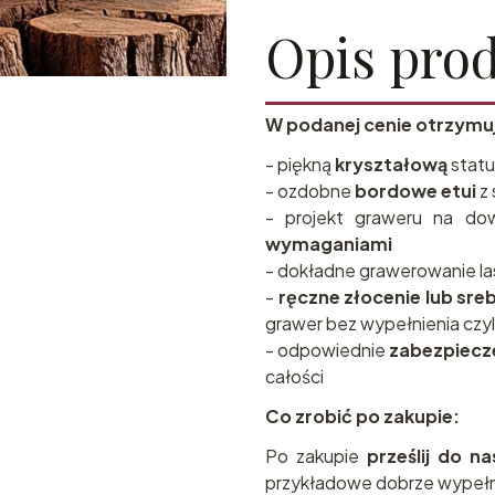
Opis pro
W podanej cenie otrzymu
- piękną
kryształową
statu
- ozdobne
bordowe etui
z 
- projekt graweru na do
wymaganiami
- dokładne grawerowanie l
-
ręczne złocenie lub sre
grawer bez wypełnienia czyl
- odpowiednie
zabezpiecz
całości
Co zrobić po zakupie:
Po zakupie
prześlij do n
przykładowe dobrze wypełn