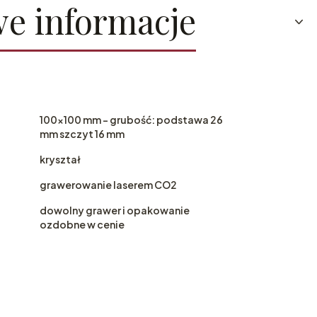
e informacje
100x100 mm - grubość: podstawa 26
mm szczyt 16 mm
kryształ
grawerowanie laserem CO2
dowolny grawer i opakowanie
ozdobne w cenie