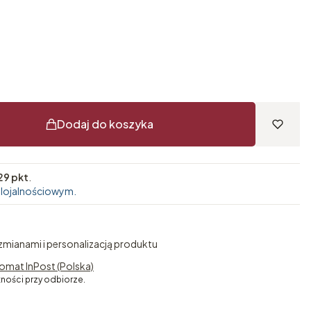
Dodaj do koszyka
29 pkt
.
 lojalnościowym.
 zmianami i personalizacją produktu
omat InPost (Polska)
tności przy odbiorze.