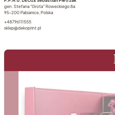
P.P.H.U. DEOZE Sebastian Pietrzak
gen. Stefana "Grota" Roweckiego 8a
95-200 Pabianice, Polska
+48796111555
sklep@dekoprint.pl