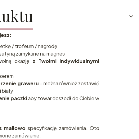
duktu
jesz:
etkę / trofeum / nagrodę
satyną zamykane na magnes
wolną okazję
z Twoimi indywidualnymi
aserem
brzenie graweru
- można również zostawić
i biały
enie paczki
aby towar doszedł do Ciebie w
as mailowo
specyfikację zamówienia. Oto
ione zamówienie: