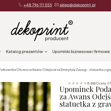
+48 796 111 555
sklep@dekoprint.pl
Katalog prezentów
Upominki biznesowe i firmowe
łkownika Oficera za Awans Odejście na Emeryturę Zasługi - statuetka z g
0.00
(Oceny: 0 
Upominek Poda
za Awans Odejś
statuetka z gr