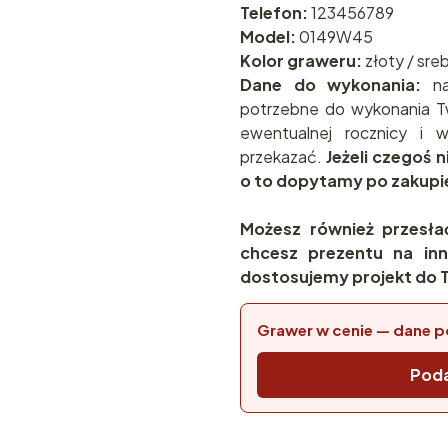
Telefon:
123456789
Model:
0149W45
Kolor graweru:
złoty / sre
Dane do wykonania:
na
potrzebne do wykonania T
ewentualnej rocznicy i
przekazać.
Jeżeli czegoś 
o to dopytamy po zakupi
Możesz również przesła
chcesz prezentu na inn
dostosujemy projekt do T
Grawer w cenie — dane p
Poda