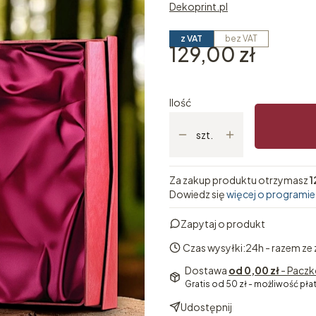
Dekoprint.pl
z VAT
bez VAT
Cena
129,00 zł
Ilość
szt.
Za zakup produktu otrzymasz
1
Dowiedz się
więcej o programie
Zapytaj o produkt
Czas wysyłki:
24h - razem ze
Dostawa
od 0,00 zł
- Paczk
Gratis od 50 zł - możliwość pła
Udostępnij