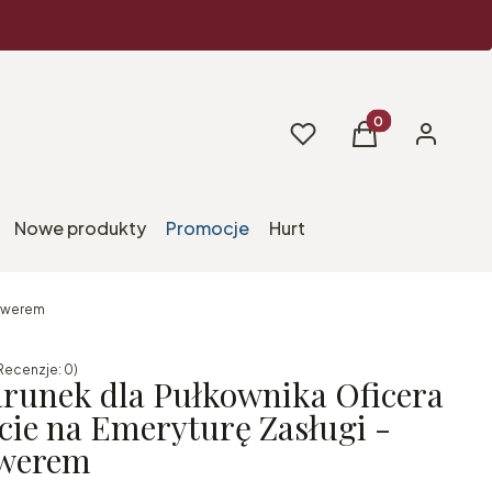
Produkty w koszy
Ulubione
Koszyk
Zaloguj si
Nowe produkty
Promocje
Hurt
rawerem
Recenzje: 0)
runek dla Pułkownika Oficera
cie na Emeryturę Zasługi -
awerem