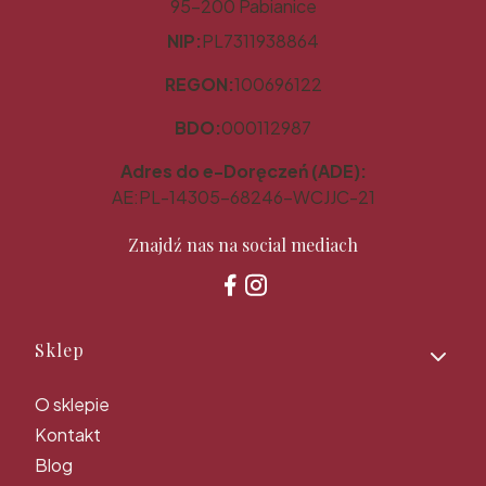
95-200 Pabianice
NIP:
PL7311938864
REGON:
100696122
BDO:
000112987
Adres do e-Doręczeń (ADE):
AE:PL-14305-68246-WCJJC-21
Znajdź nas na social mediach
Linki w stopce
Sklep
O sklepie
Kontakt
Blog