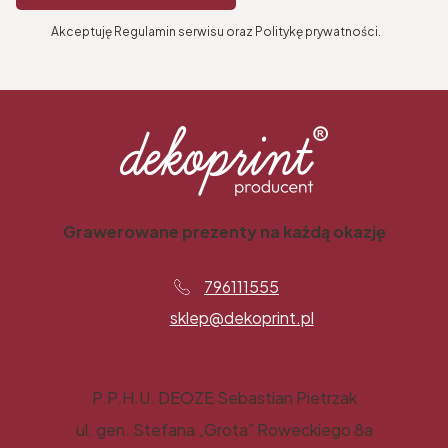
Akceptuję Regulamin serwisu oraz Politykę prywatności.
Grawerowane prezenty na każdą okazję
796111555
sklep@dekoprint.pl
P.P.H.U. DEOZE Sebastian Pietrzak
ul. gen. Stefana „Grota” Roweckiego 8a