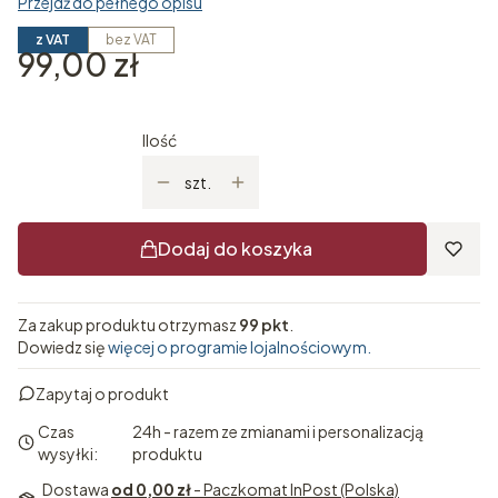
Przejdź do pełnego opisu
z VAT
bez VAT
Cena
99,00 zł
Ilość
szt.
Dodaj do koszyka
Za zakup produktu otrzymasz
99 pkt
.
Dowiedz się
więcej o programie lojalnościowym.
Zapytaj o produkt
Czas
24h - razem ze zmianami i personalizacją
wysyłki:
produktu
Dostawa
od 0,00 zł
- Paczkomat InPost (Polska)