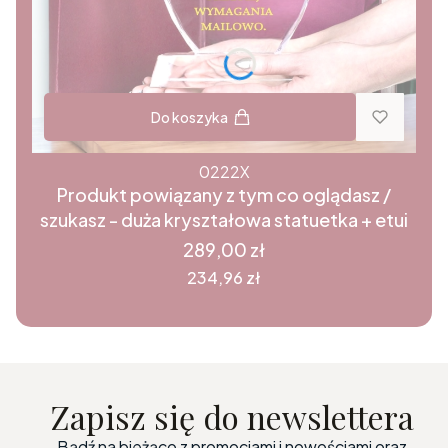
Do koszyka
0222X
Produkt powiązany z tym co oglądasz /
szukasz - duża kryształowa statuetka + etui
Cena
289,00 zł
Cena
234,96 zł
Zapisz się do newslettera
Bądź na bieżąco z promocjami i nowościami oraz