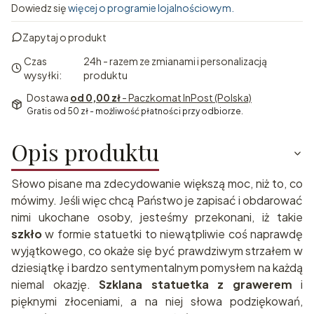
Dowiedz się
więcej o programie lojalnościowym.
Zapytaj o produkt
Czas
24h - razem ze zmianami i personalizacją
wysyłki:
produktu
Dostawa
od 0,00 zł
- Paczkomat InPost (Polska)
Gratis od 50 zł - możliwość płatności przy odbiorze.
Opis produktu
Słowo pisane ma zdecydowanie większą moc, niż to, co
mówimy. Jeśli więc chcą Państwo je zapisać i obdarować
nimi ukochane osoby, jesteśmy przekonani, iż takie
szkło
w formie statuetki to niewątpliwie coś naprawdę
wyjątkowego, co okaże się być prawdziwym strzałem w
dziesiątkę i bardzo sentymentalnym pomysłem na każdą
niemal okazję.
Szklana statuetka z grawerem
i
pięknymi złoceniami, a na niej słowa podziękowań,