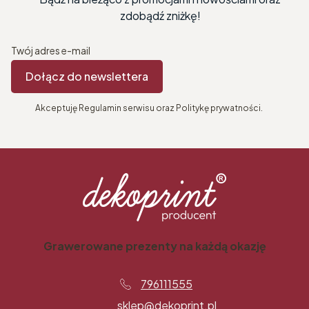
zdobądź zniżkę!
Twój adres e-mail
Dołącz do newslettera
Akceptuję Regulamin serwisu oraz Politykę prywatności.
Grawerowane prezenty na każdą okazję
796111555
sklep@dekoprint.pl