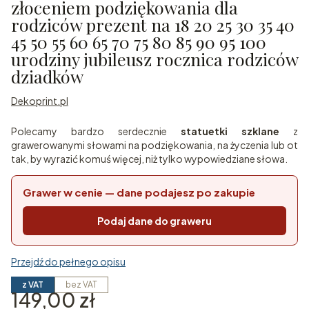
złoceniem podziękowania dla
rodziców prezent na 18 20 25 30 35 40
45 50 55 60 65 70 75 80 85 90 95 100
urodziny jubileusz rocznica rodziców
dziadków
Dekoprint.pl
Polecamy bardzo serdecznie
statuetki szklane
z
grawerowanymi słowami na podziękowania, na życzenia lub ot
tak, by wyrazić komuś więcej, niż tylko wypowiedziane słowa.
Grawer w cenie — dane podajesz po zakupie
Podaj dane do graweru
Przejdź do pełnego opisu
z VAT
bez VAT
Cena
149,00 zł