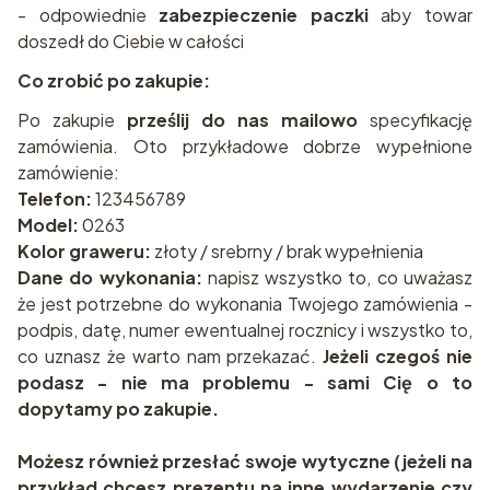
- odpowiednie
zabezpieczenie paczki
aby towar
doszedł do Ciebie w całości
Co zrobić po zakupie:
Po zakupie
prześlij do nas mailowo
specyfikację
zamówienia. Oto przykładowe dobrze wypełnione
zamówienie:
Telefon:
123456789
Model:
0263
Kolor graweru:
złoty / srebrny / brak wypełnienia
Dane do wykonania:
napisz wszystko to, co uważasz
że jest potrzebne do wykonania Twojego zamówienia -
podpis, datę, numer ewentualnej rocznicy i wszystko to,
co uznasz że warto nam przekazać.
Jeżeli czegoś nie
podasz - nie ma problemu - sami Cię o to
dopytamy po zakupie.
Możesz również przesłać swoje wytyczne (jeżeli na
przykład chcesz prezentu na inne wydarzenie czy