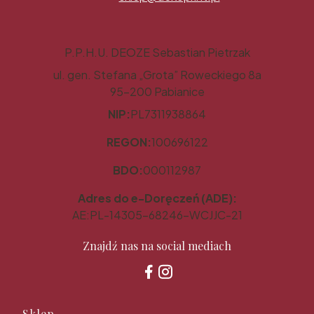
P.P.H.U. DEOZE Sebastian Pietrzak
ul. gen. Stefana „Grota” Roweckiego 8a
95-200 Pabianice
NIP:
PL7311938864
REGON:
100696122
BDO:
000112987
Adres do e-Doręczeń (ADE):
AE:PL-14305-68246-WCJJC-21
Znajdź nas na social mediach
Sklep