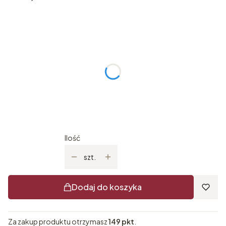
Wybierz wariant produktu:
Poszczególne warianty mogą różnić się ceną
Rozmiar produktu
Opcjonalne
Nie wybieram
Model 0263 - rozmiar jak w opisie
Model 0375 - 19x19 cm - dużo większa wersja
(+100%)
Ilość
szt.
Dodaj do koszyka
Za zakup produktu otrzymasz
149 pkt
.