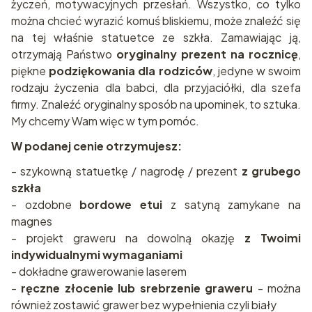
życzeń, motywacyjnych przesłań. Wszystko, co tylko
można chcieć wyrazić komuś bliskiemu, może znaleźć się
na tej właśnie statuetce ze szkła. Zamawiając ją,
otrzymają Państwo
oryginalny prezent na rocznicę
,
piękne
podziękowania dla rodziców
, jedyne w swoim
rodzaju życzenia dla babci, dla przyjaciółki, dla szefa
firmy. Znaleźć oryginalny sposób na upominek, to sztuka.
My chcemy Wam więc w tym pomóc.
W podanej cenie otrzymujesz:
- szykowną statuetkę / nagrodę / prezent
z grubego
szkła
- ozdobne
bordowe etui
z satyną zamykane na
magnes
- projekt graweru na dowolną okazję
z Twoimi
indywidualnymi wymaganiami
- dokładne grawerowanie laserem
-
ręczne złocenie lub srebrzenie graweru
- można
również zostawić grawer bez wypełnienia czyli biały