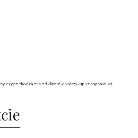
my, czy pochodzą one od klientów, którzy kupili dany produkt.
cie