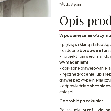
Udostępnij
Opis pro
W podanej cenie otrzymu
- piękną
szklaną
statuetkę 
- ozdobne
bordowe etui
z 
- projekt graweru na do
wymaganiami
- dokładne grawerowanie l
-
ręczne złocenie lub sre
grawer bez wypełnienia czyl
- odpowiednie
zabezpiecz
całości
Co zrobić po zakupie:
Po zakupie
prześlij do n