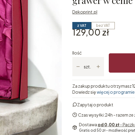
grawer w cenie
Dekoprint.pl
z VAT
bez VAT
Cena
129,00 zł
Ilość
szt.
Za zakup produktu otrzymasz
1
Dowiedz się
więcej o programie
Zapytaj o produkt
Czas wysyłki:
24h - razem ze
Dostawa
od 0,00 zł
- Paczk
Gratis od 50 zł - możliwość pła