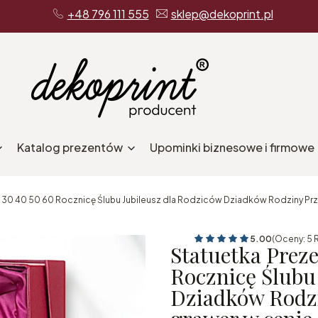
+48 796 111 555
sklep@dekoprint.pl
Katalog prezentów
Upominki biznesowe i firmowe
0 30 40 50 60 Rocznicę Ślubu Jubileusz dla Rodziców Dziadków Rodziny Przyj
5.00
(Oceny: 5 
Statuetka Preze
Rocznicę Ślubu
Dziadków Rodzi