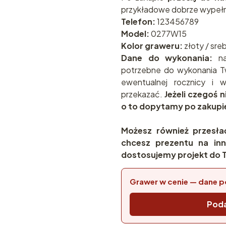
przykładowe dobrze wypełn
Telefon:
123456789
Model:
0277W15
Kolor graweru:
złoty / sre
Dane do wykonania:
na
potrzebne do wykonania T
ewentualnej rocznicy i
przekazać.
Jeżeli czegoś 
o to dopytamy po zakupi
Możesz również przesła
chcesz prezentu na inn
dostosujemy projekt do T
Grawer w cenie — dane p
Poda