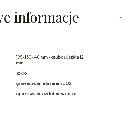
e informacje
195x130x40 mm - grubość szkła 12
mm
szkło
grawerowanie laserem CO2
opakowanie ozdobne w cenie