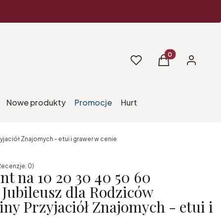
Produkty w koszy
Ulubione
Koszyk
Zaloguj si
Nowe produkty
Promocje
Hurt
aciół Znajomych - etui i grawer w cenie
Recenzje: 0)
nt na 10 20 30 40 50 60
 Jubileusz dla Rodziców
ny Przyjaciół Znajomych - etui i