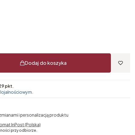
Dodaj do koszyka
29 pkt
.
 lojalnościowym.
 zmianami i personalizacją produktu
omat InPost (Polska)
tności przy odbiorze.