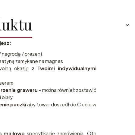
duktu
jesz:
/ nagrodę / prezent
satyną zamykane na magnes
wolną okazję
z Twoimi indywidualnymi
aserem
brzenie graweru
- można również zostawić
i biały
enie paczki
aby towar doszedł do Ciebie w
as mailowo
specyfikację zamówienia. Oto