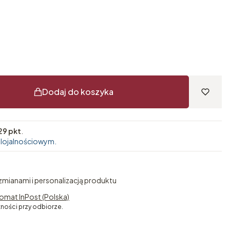
Dodaj do koszyka
29 pkt
.
 lojalnościowym.
 zmianami i personalizacją produktu
omat InPost (Polska)
tności przy odbiorze.