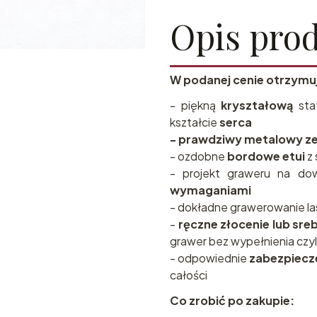
Opis pro
W podanej cenie otrzymu
- piękną
kryształową
sta
kształcie
serca
- prawdziwy metalowy ze
- ozdobne
bordowe etui
z 
- projekt graweru na do
wymaganiami
- dokładne grawerowanie l
-
ręczne złocenie lub sre
grawer bez wypełnienia czyl
- odpowiednie
zabezpiecz
całości
Co zrobić po zakupie: