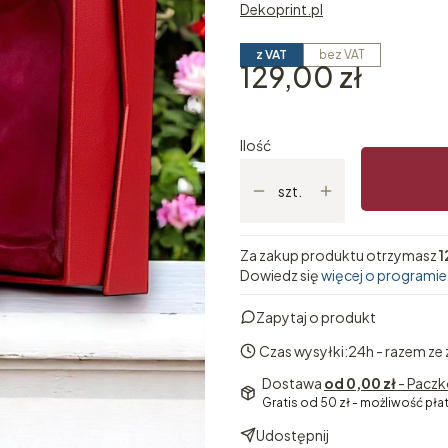
Dekoprint.pl
z VAT
bez VAT
Cena
129,00 zł
Ilość
szt.
Za zakup produktu otrzymasz
1
Dowiedz się
więcej o programie
Zapytaj o produkt
Czas wysyłki:
24h - razem ze
Dostawa
od 0,00 zł
- Paczk
Gratis od 50 zł - możliwość pła
Udostępnij