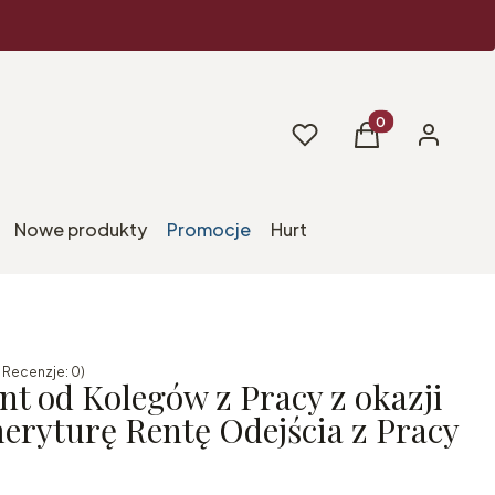
Produkty w koszy
Ulubione
Koszyk
Zaloguj si
Nowe produkty
Promocje
Hurt
 Recenzje: 0)
t od Kolegów z Pracy z okazji
eryturę Rentę Odejścia z Pracy