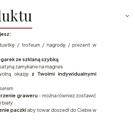
duktu
jesz:
tuetkę / trofeum / nagrodę / prezent w
garek ze szklaną szybką
satyną zamykane na magnes
wolną okazję
z Twoimi indywidualnymi
aserem
brzenie graweru
- można również zostawić
i biały
enie paczki
aby towar doszedł do Ciebie w