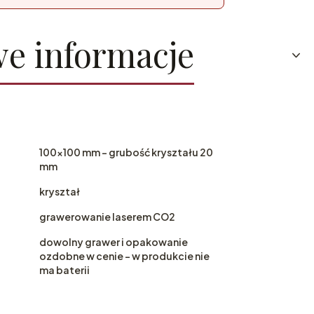
e informacje
100x100 mm - grubość kryształu 20
mm
kryształ
grawerowanie laserem CO2
dowolny grawer i opakowanie
ozdobne w cenie - w produkcie nie
ma baterii