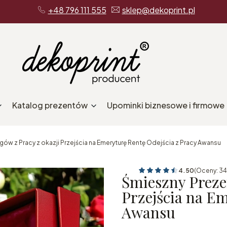
+48 796 111 555
sklep@dekoprint.pl
Katalog prezentów
Upominki biznesowe i firmowe
ów z Pracy z okazji Przejścia na Emeryturę Rentę Odejścia z Pracy Awansu
4.50
(Oceny: 34
Śmieszny Prezen
Przejścia na Em
Awansu