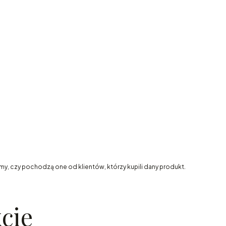
my, czy pochodzą one od klientów, którzy kupili dany produkt.
cie