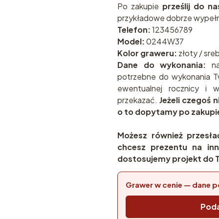
Po zakupie
prześlij do n
przykładowe dobrze wypełn
Telefon:
123456789
Model:
0244W37
Kolor graweru:
złoty / sre
Dane do wykonania:
na
potrzebne do wykonania T
ewentualnej rocznicy i
przekazać.
Jeżeli czegoś 
o to dopytamy po zakupi
Możesz również przesła
chcesz prezentu na inn
dostosujemy projekt do T
Grawer w cenie — dane p
Poda