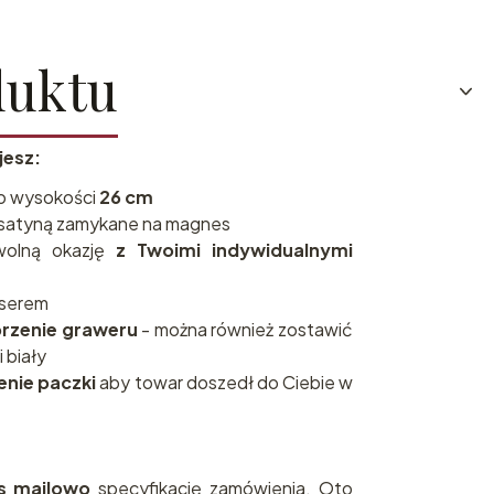
duktu
jesz:
o wysokości
26 cm
satyną zamykane na magnes
wolną okazję
z Twoimi indywidualnymi
aserem
brzenie graweru
- można również zostawić
i biały
enie paczki
aby towar doszedł do Ciebie w
as mailowo
specyfikację zamówienia. Oto