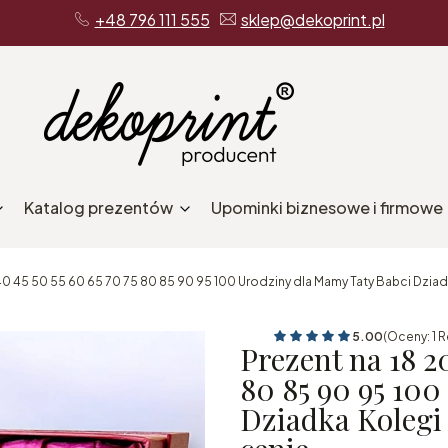
+48 796 111 555
sklep@dekoprint.pl
Katalog prezentów
Upominki biznesowe i firmowe
40 45 50 55 60 65 70 75 80 85 90 95 100 Urodziny dla Mamy Taty Babci Dziad
5.00
(Oceny: 1 R
Prezent na 18 20
80 85 90 95 10
Dziadka Kolegi