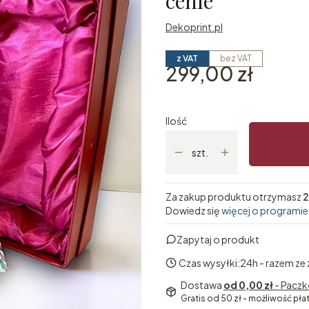
cenie
Dekoprint.pl
z VAT
bez VAT
Cena
299,00 zł
Ilość
szt.
Za zakup produktu otrzymasz
2
Dowiedz się
więcej o programie
Zapytaj o produkt
Czas wysyłki:
24h - razem ze
Dostawa
od 0,00 zł
- Paczk
Gratis od 50 zł - możliwość pła