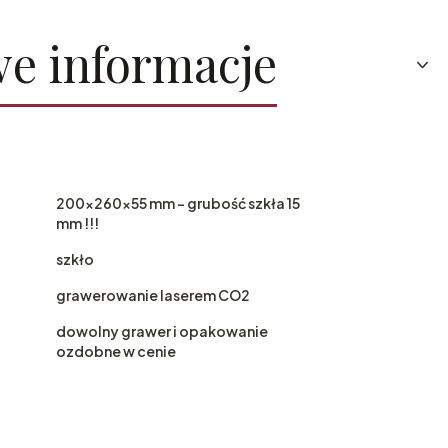
e informacje
200x260x55 mm - grubość szkła 15
mm !!!
szkło
grawerowanie laserem CO2
dowolny grawer i opakowanie
ozdobne w cenie