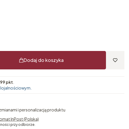
Dodaj do koszyka
99 pkt
.
 lojalnościowym.
 zmianami i personalizacją produktu
omat InPost (Polska)
tności przy odbiorze.