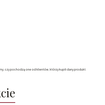
my, czy pochodzą one od klientów, którzy kupili dany produkt.
cie