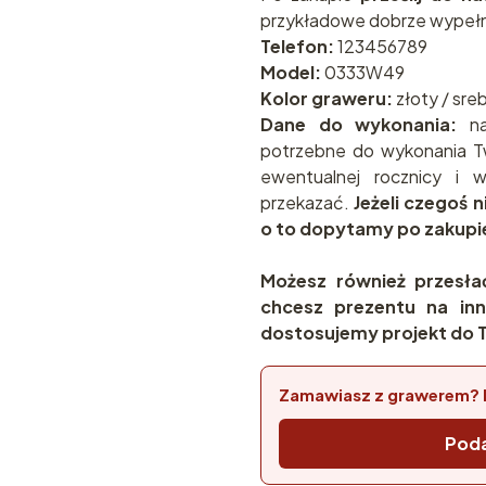
przykładowe dobrze wypełn
Telefon:
123456789
Model:
0333W49
Kolor graweru:
złoty / sre
Dane do wykonania:
na
potrzebne do wykonania T
ewentualnej rocznicy i
przekazać.
Jeżeli czegoś 
o to dopytamy po zakupi
Możesz również przesła
chcesz prezentu na inn
dostosujemy projekt do T
Zamawiasz z grawerem? 
Poda