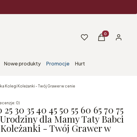
Produkty w koszy
Ulubione
Koszyk
Zaloguj si
Nowe produkty
Promocje
Hurt
ka Kolegi Koleżanki - Twój Grawer w cenie
ecenzje: 0)
 25 30 35 40 45 50 55 60 65 70 75
0 Urodziny dla Mamy Taty Babci
 Koleżanki - Twój Grawer w