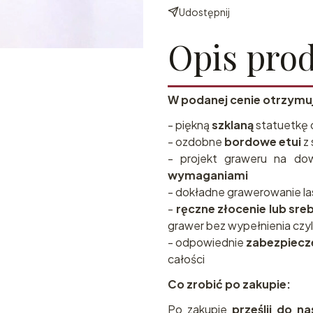
Udostępnij
Opis pro
W podanej cenie otrzymu
- piękną
szklaną
statuetkę 
- ozdobne
bordowe etui
z 
- projekt graweru na do
wymaganiami
- dokładne grawerowanie l
-
ręczne złocenie lub sre
grawer bez wypełnienia czyl
- odpowiednie
zabezpiecz
całości
Co zrobić po zakupie:
Po zakupie
prześlij do n