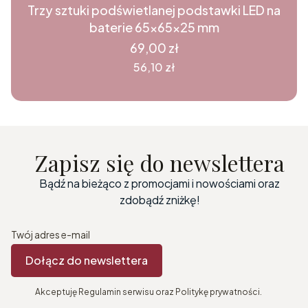
Trzy sztuki podświetlanej podstawki LED na
baterie 65x65x25 mm
Cena
69,00 zł
Cena
56,10 zł
Zapisz się do newslettera
Bądź na bieżąco z promocjami i nowościami oraz
zdobądź zniżkę!
Twój adres e-mail
Dołącz do newslettera
Akceptuję Regulamin serwisu oraz Politykę prywatności.