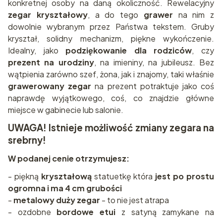
konkretnej osoby na daną okoliczność. Rewelacyjny
zegar kryształowy
, a do tego
grawer
na nim z
dowolnie wybranym przez Państwa tekstem. Gruby
kryształ, solidny mechanizm, piękne wykończenie.
Idealny, jako
podziękowanie dla rodziców
, czy
prezent na urodziny
, na imieniny, na jubileusz. Bez
wątpienia zarówno szef, żona, jak i znajomy, taki właśnie
grawerowany zegar
na prezent potraktuje jako coś
naprawdę wyjątkowego, coś, co znajdzie główne
miejsce w gabinecie lub salonie.
UWAGA! Istnieje możliwość zmiany zegara na
srebrny!
W podanej cenie otrzymujesz:
- piękną
kryształową
statuetkę która
jest po prostu
ogromna i ma 4 cm grubości
-
metalowy duży zegar
- to nie jest atrapa
- ozdobne
bordowe etui
z satyną zamykane na