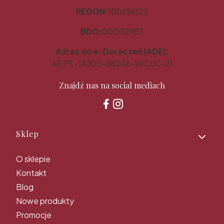
REGON:
100696122
BDO:
000112987
Adres do e-Doręczeń (ADE):
AE:PL-14305-68246-WCJJC-21
Znajdź nas na social mediach
Linki w stopce
Sklep
O sklepie
Kontakt
Blog
Nowe produkty
Promocje