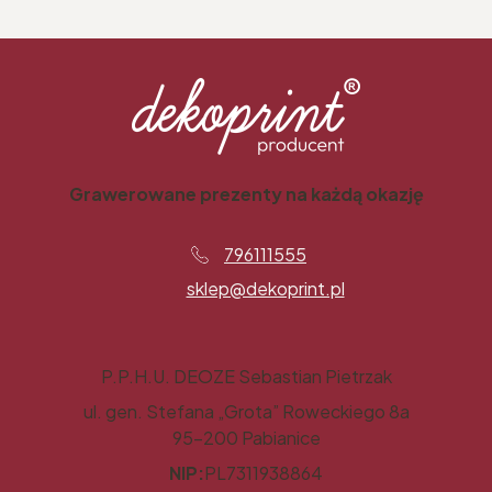
Grawerowane prezenty na każdą okazję
796111555
sklep@dekoprint.pl
P.P.H.U. DEOZE Sebastian Pietrzak
ul. gen. Stefana „Grota” Roweckiego 8a
95-200 Pabianice
NIP:
PL7311938864