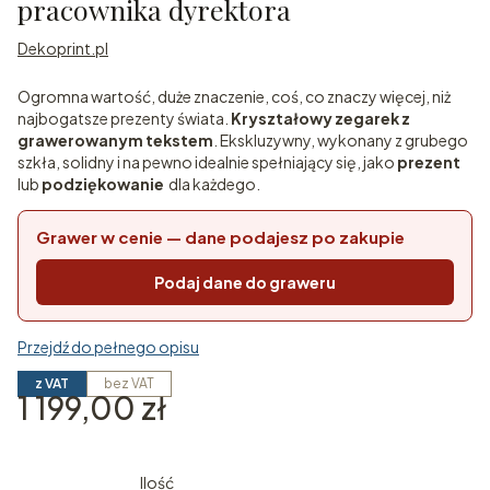
pracownika dyrektora
Dekoprint.pl
Ogromna wartość, duże znaczenie, coś, co znaczy więcej, niż
najbogatsze prezenty świata.
Kryształowy zegarek z
grawerowanym tekstem
. Ekskluzywny, wykonany z grubego
szkła, solidny i na pewno idealnie spełniający się, jako
prezent
lub
podziękowanie
dla każdego.
Grawer w cenie — dane podajesz po zakupie
Podaj dane do graweru
Przejdź do pełnego opisu
z VAT
bez VAT
Cena
1 199,00 zł
Ilość