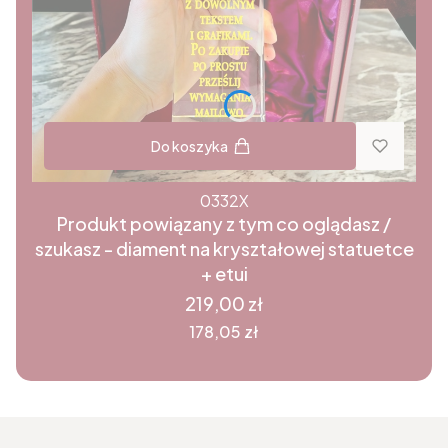
Do koszyka
0332X
Produkt powiązany z tym co oglądasz /
szukasz - diament na kryształowej statuetce
+ etui
Cena
219,00 zł
Cena
178,05 zł