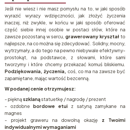
Jeśli nie wiesz i nie masz pomysłu na to, w jaki sposób
wyrazić wyrazy wdzięczności, jak złożyć życzenia
inaczej, niż zwykle, w końcu w jaki sposób oferować
część siebie innej osobie w postaci słów, które na
zawsze pozostaną w sercu,
grawerowany kryształ
to
najlepsze, na co można się zdecydować. Solidny, mocny,
wytrzymały, a do tego na pewno niebywale efektywny-
prostokąt, na podstawce, z słowami, które sami
tworzymy i które chcemy przekazać komuś bliskiemu.
Podziękowania, życzenia,
coś, co ma na zawsze być
zapamiętane, mając wartość bezcenną.
W podanej cenie otrzymujesz:
- piękną
szklaną
statuetkę / nagrodę / prezent
- ozdobne
bordowe etui
z satyną zamykane na
magnes
- projekt graweru na dowolną okazję
z Twoimi
indywidualnymi wymaganiami