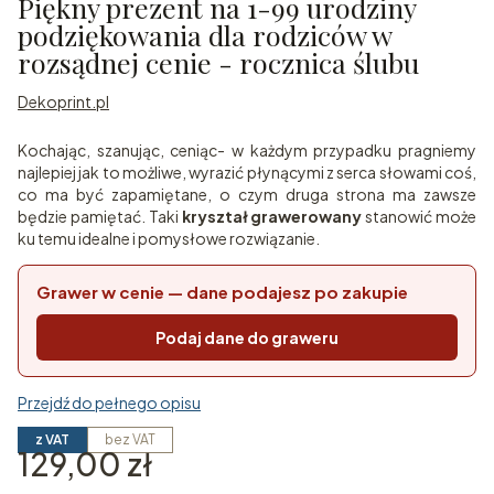
Piękny prezent na 1-99 urodziny
podziękowania dla rodziców w
rozsądnej cenie - rocznica ślubu
Dekoprint.pl
Kochając, szanując, ceniąc- w każdym przypadku pragniemy
najlepiej jak to możliwe, wyrazić płynącymi z serca słowami coś,
co ma być zapamiętane, o czym druga strona ma zawsze
będzie pamiętać. Taki
kryształ grawerowany
stanowić może
ku temu idealne i pomysłowe rozwiązanie.
Grawer w cenie — dane podajesz po zakupie
Podaj dane do graweru
Przejdź do pełnego opisu
z VAT
bez VAT
Cena
129,00 zł