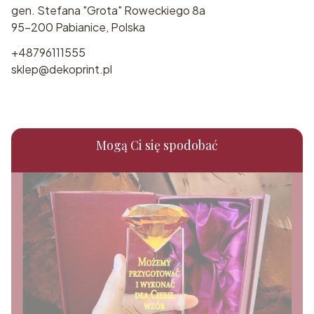
gen. Stefana "Grota" Roweckiego 8a
95-200 Pabianice, Polska
+48796111555
sklep@dekoprint.pl
Mogą Ci się spodobać