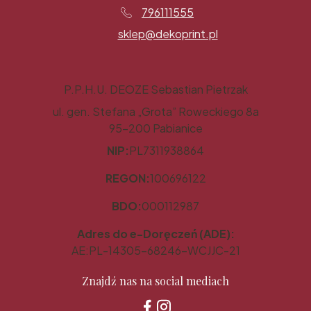
796111555
sklep@dekoprint.pl
P.P.H.U. DEOZE Sebastian Pietrzak
ul. gen. Stefana „Grota” Roweckiego 8a
95-200 Pabianice
NIP:
PL7311938864
REGON:
100696122
BDO:
000112987
Adres do e-Doręczeń (ADE):
AE:PL-14305-68246-WCJJC-21
Znajdź nas na social mediach