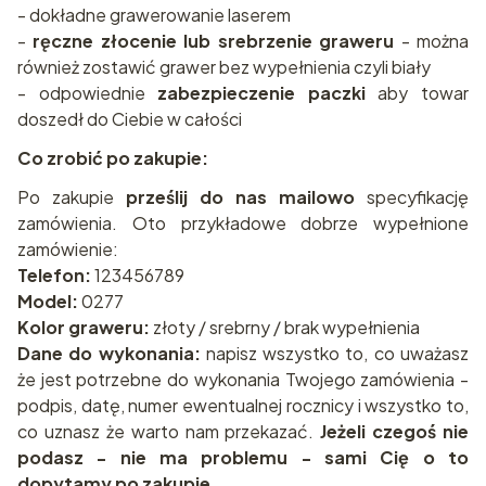
- dokładne grawerowanie laserem
-
ręczne złocenie lub srebrzenie graweru
- można
również zostawić grawer bez wypełnienia czyli biały
- odpowiednie
zabezpieczenie paczki
aby towar
doszedł do Ciebie w całości
Co zrobić po zakupie:
Po zakupie
prześlij do nas mailowo
specyfikację
zamówienia. Oto przykładowe dobrze wypełnione
zamówienie:
Telefon:
123456789
Model:
0277
Kolor graweru:
złoty / srebrny / brak wypełnienia
Dane do wykonania:
napisz wszystko to, co uważasz
że jest potrzebne do wykonania Twojego zamówienia -
podpis, datę, numer ewentualnej rocznicy i wszystko to,
co uznasz że warto nam przekazać.
Jeżeli czegoś nie
podasz - nie ma problemu - sami Cię o to
dopytamy po zakupie.