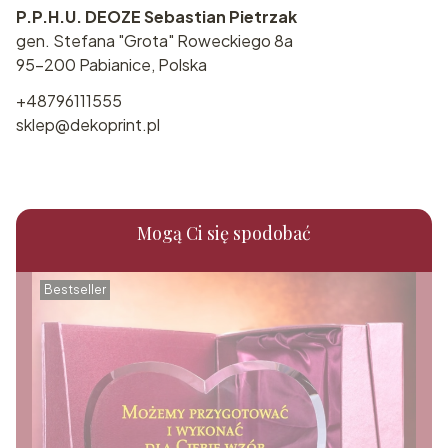
P.P.H.U. DEOZE Sebastian Pietrzak
gen. Stefana "Grota" Roweckiego 8a
95-200 Pabianice, Polska
+48796111555
sklep@dekoprint.pl
Mogą Ci się spodobać
Bestseller