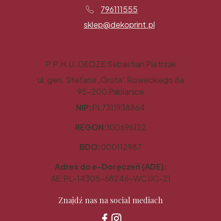
796111555
sklep@dekoprint.pl
P.P.H.U. DEOZE Sebastian Pietrzak
ul. gen. Stefana „Grota” Roweckiego 8a
95-200 Pabianice
NIP:
PL7311938864
REGON:
100696122
BDO:
000112987
Adres do e-Doręczeń (ADE):
AE:PL-14305-68246-WCJJC-21
Znajdź nas na social mediach