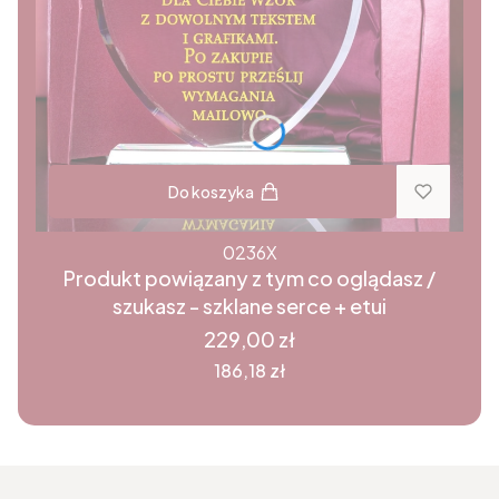
Do koszyka
0236X
Produkt powiązany z tym co oglądasz /
szukasz - szklane serce + etui
Cena
229,00 zł
Cena
186,18 zł