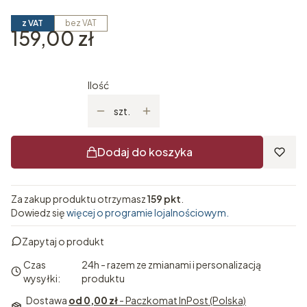
z VAT
bez VAT
Cena
159,00 zł
Ilość
szt.
Dodaj do koszyka
Za zakup produktu otrzymasz
159 pkt
.
Dowiedz się
więcej o programie lojalnościowym.
Zapytaj o produkt
Czas
24h - razem ze zmianami i personalizacją
wysyłki:
produktu
Dostawa
od 0,00 zł
- Paczkomat InPost (Polska)