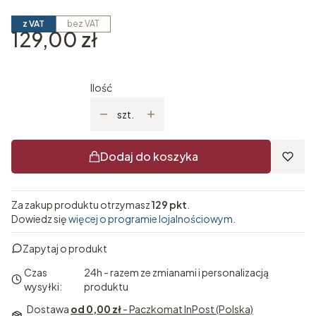
z VAT
bez VAT
Cena
129,00 zł
Ilość
szt.
Dodaj do koszyka
Za zakup produktu otrzymasz
129 pkt
.
Dowiedz się
więcej o programie lojalnościowym.
Zapytaj o produkt
Czas
24h - razem ze zmianami i personalizacją
wysyłki:
produktu
Dostawa
od 0,00 zł
- Paczkomat InPost (Polska)