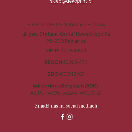
sklep@dekoprint.pl
P.P.H.U. DEOZE Sebastian Pietrzak
ul. gen. Stefana „Grota” Roweckiego 8a
95-200 Pabianice
NIP:
PL7311938864
REGON:
100696122
BDO:
000112987
Adres do e-Doręczeń (ADE):
AE:PL-14305-68246-WCJJC-21
Znajdź nas na social mediach