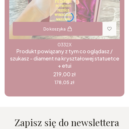
Do koszyka
0332X
Produkt powiązany z tym co oglądasz /
szukasz - diament na kryształowej statuetce
+ etui
Cena
219,00 zł
Cena
178,05 zł
Zapisz się do newslettera