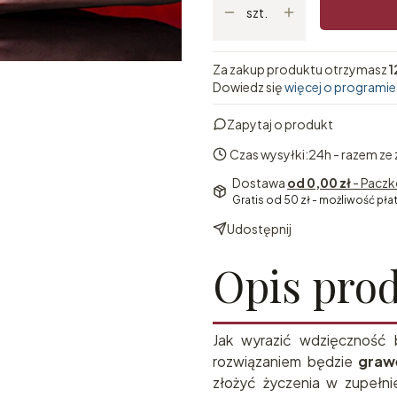
szt.
Za zakup produktu otrzymasz
1
Dowiedz się
więcej o programie
Zapytaj o produkt
Czas wysyłki:
24h - razem ze
Dostawa
od 0,00 zł
- Paczk
Gratis od 50 zł - możliwość pła
Udostępnij
Opis pro
Jak wyrazić wdzięczność 
rozwiązaniem będzie
graw
złożyć życzenia w zupełni