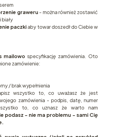
aserem
brzenie graweru
- można również zostawić
i biały
enie paczki
aby towar doszedł do Ciebie w
as mailowo
specyfikację zamówienia. Oto
ione zamówienie:
brny / brak wypełnienia
pisz wszystko to, co uważasz że jest
wojego zamówienia - podpis, datę, numer
 wszystko to, co uznasz że warto nam
nie podasz - nie ma problemu - sami Cię
e.
ć swoje wytyczne (jeżeli na przykład