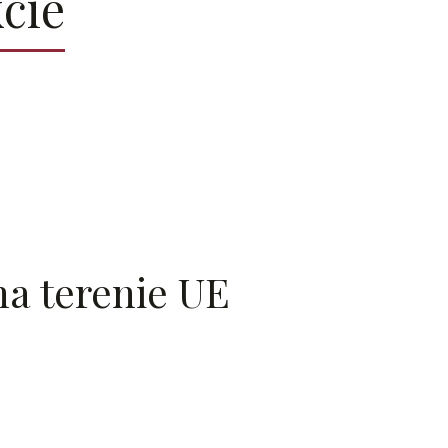
cie
a terenie UE