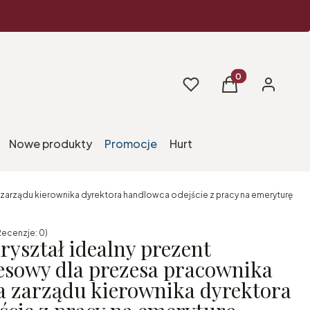
Produkty w koszy
Ulubione
Koszyk
Zaloguj si
Nowe produkty
Promocje
Hurt
zarządu kierownika dyrektora handlowca odejście z pracy na emeryturę
Recenzje: 0)
yształ idealny prezent
sowy dla prezesa pracownika
la zarządu kierownika dyrektora