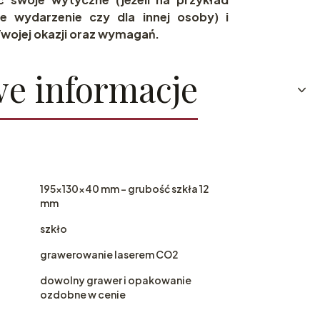
e wydarzenie czy dla innej osoby) i
wojej okazji oraz wymagań.
e informacje
195x130x40 mm - grubość szkła 12
mm
szkło
grawerowanie laserem CO2
dowolny grawer i opakowanie
ozdobne w cenie