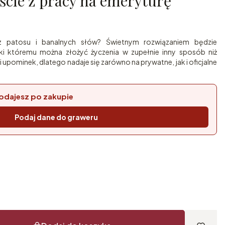
ście z pracy na emeryturę
z patosu i banalnych słów? Świetnym rozwiązaniem będzie
ęki któremu można złożyć życzenia w zupełnie inny sposób niż
i upominek, dlatego nadaje się zarówno na prywatne, jak i oficjalne
odajesz po zakupie
Podaj dane do graweru