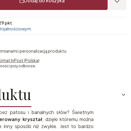
Dodaj do koszyka
29 pkt
.
 lojalnościowym.
 zmianami i personalizacją produktu
omat InPost (Polska)
tności przy odbiorze.
duktu
bez patosu i banalnych słów? Świetnym
erowany kryształ
, dzięki któremu można
e inny sposób niż zwykle. Jest to bardzo