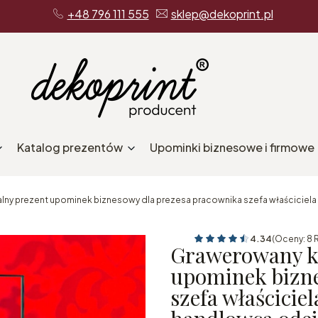
+48 796 111 555
sklep@dekoprint.pl
Katalog prezentów
Upominki biznesowe i firmowe
lny prezent upominek biznesowy dla prezesa pracownika szefa właściciela 
4.34
(Oceny: 8 
Grawerowany kr
upominek bizne
szefa właścicie