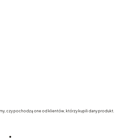
my, czy pochodzą one od klientów, którzy kupili dany produkt.