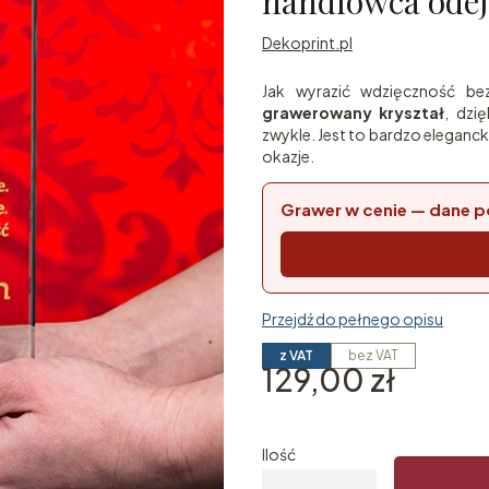
handlowca odej
Dekoprint.pl
Jak wyrazić wdzięczność be
grawerowany kryształ
, dzi
zwykle. Jest to bardzo eleganck
okazje.
Grawer w cenie — dane p
Przejdź do pełnego opisu
z VAT
bez VAT
Cena
129,00 zł
Ilość