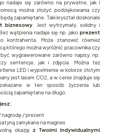
go nadaje się zarówno na prywatne, jak i
o pomocą można złożyć podziękowania czy
 będą zapamiętane. Taki kryształ doskonale
t biznesowy
. Jest wytrzymały, solidny i
ez wątpienia nadaje się np. jako
prezent
 kontrahenta. Może stanowić również
ocą którego można wyróżnić pracownika czy
ą być wygrawerowane zarówno napisy, np.
czy sentencje, jak i zdjęcia. Można też
lenie LED i wypełnienie w kolorze złotym
any jest lasem CO2, a w cenie znajduje się
zekazane w ten sposób życzenia lub
ością zapamiętane na długo.
jesz:
/ nagrodę / prezent
satyną zamykane na magnes
wolną okazję
z Twoimi indywidualnymi