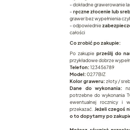
- dokładne grawerowanie l
-
ręczne złocenie lub sre
grawer bez wypełnienia czyl
- odpowiednie
zabezpiecz
całości
Co zrobić po zakupie:
Po zakupie
prześlij do n
przykładowe dobrze wypełn
Telefon:
123456789
Model:
0277BIZ
Kolor graweru:
złoty / sre
Dane do wykonania:
na
potrzebne do wykonania T
ewentualnej rocznicy i
przekazać.
Jeżeli czegoś 
o to dopytamy po zakupi
Możesz również przesła