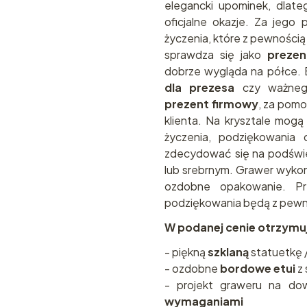
elegancki upominek, dlate
oficjalne okazje. Za jeg
życzenia, które z pewnością
sprawdza się jako
prezen
dobrze wygląda na półce. B
dla prezesa
czy ważnego
prezent firmowy
, za pom
klienta. Na krysztale mog
życzenia, podziękowania 
zdecydować się na podświet
lub srebrnym. Grawer wykon
ozdobne opakowanie. Pr
podziękowania będą z pewn
W podanej cenie otrzymu
- piękną
szklaną
statuetkę 
- ozdobne
bordowe etui
z 
- projekt graweru na do
wymaganiami