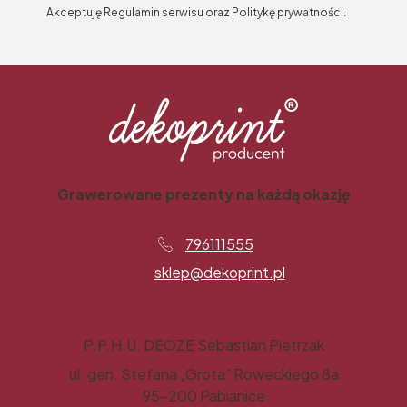
Akceptuję Regulamin serwisu oraz Politykę prywatności.
Grawerowane prezenty na każdą okazję
796111555
sklep@dekoprint.pl
P.P.H.U. DEOZE Sebastian Pietrzak
ul. gen. Stefana „Grota” Roweckiego 8a
95-200 Pabianice