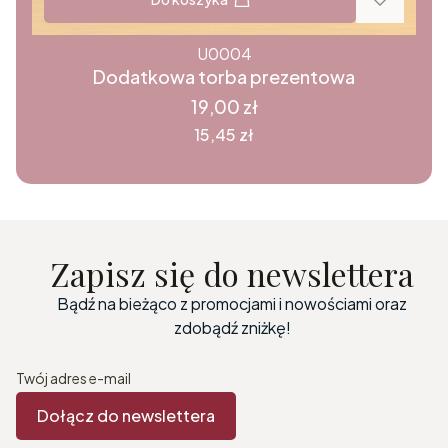
U0004
Dodatkowa torba prezentowa
Cena
19,00 zł
Cena
15,45 zł
Zapisz się do newslettera
Bądź na bieżąco z promocjami i nowościami oraz
zdobądź zniżkę!
Twój adres e-mail
Dołącz do newslettera