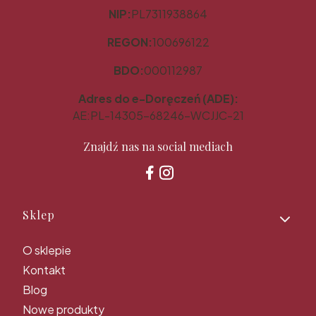
NIP:
PL7311938864
REGON:
100696122
BDO:
000112987
Adres do e-Doręczeń (ADE):
AE:PL-14305-68246-WCJJC-21
Znajdź nas na social mediach
Linki w stopce
Sklep
O sklepie
Kontakt
Blog
Nowe produkty