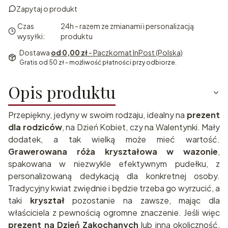
Zapytaj o produkt
Czas
24h - razem ze zmianami i personalizacją
wysyłki:
produktu
Dostawa
od 0,00 zł
- Paczkomat InPost (Polska)
Gratis od 50 zł - możliwość płatności przy odbiorze.
Opis produktu
Przepiękny, jedyny w swoim rodzaju, idealny na
prezent
dla rodziców
, na Dzień Kobiet, czy na Walentynki. Mały
dodatek, a tak wielką może mieć wartość.
Grawerowana róża kryształowa w wazonie
,
spakowana w niezwykle efektywnym pudełku, z
personalizowaną dedykacją dla konkretnej osoby.
Tradycyjny kwiat zwiędnie i będzie trzeba go wyrzucić, a
taki
kryształ
pozostanie na zawsze, mając dla
właściciela z pewnością ogromne znaczenie. Jeśli więc
prezent na Dzień Zakochanych
lub inną okoliczność,