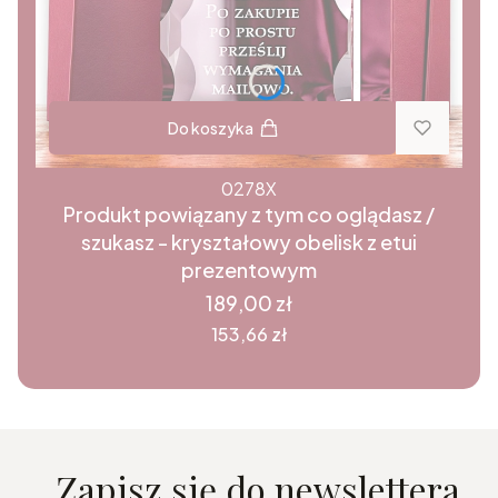
Do koszyka
0278X
Produkt powiązany z tym co oglądasz /
szukasz - kryształowy obelisk z etui
prezentowym
Cena
189,00 zł
Cena
153,66 zł
Zapisz się do newslettera