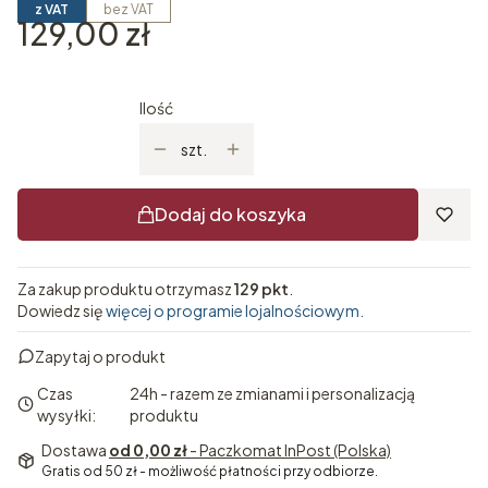
z VAT
bez VAT
Cena
129,00 zł
Ilość
szt.
Dodaj do koszyka
Za zakup produktu otrzymasz
129 pkt
.
Dowiedz się
więcej o programie lojalnościowym.
Zapytaj o produkt
Czas
24h - razem ze zmianami i personalizacją
wysyłki:
produktu
Dostawa
od 0,00 zł
- Paczkomat InPost (Polska)
Gratis od 50 zł - możliwość płatności przy odbiorze.