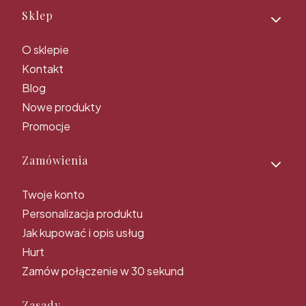
Linki w stopce
Sklep
O sklepie
Kontakt
Blog
Nowe produkty
Promocje
Zamówienia
Twoje konto
Personalizacja produktu
Jak kupować i opis usług
Hurt
Zamów połączenie w 30 sekund
Zasady