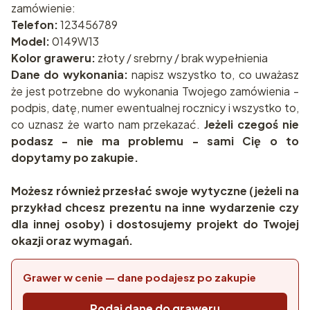
zamówienie:
Telefon:
123456789
Model:
0149W13
Kolor graweru:
złoty / srebrny / brak wypełnienia
Dane do wykonania:
napisz wszystko to, co uważasz
że jest potrzebne do wykonania Twojego zamówienia -
podpis, datę, numer ewentualnej rocznicy i wszystko to,
co uznasz że warto nam przekazać.
Jeżeli czegoś nie
podasz - nie ma problemu - sami Cię o to
dopytamy po zakupie.
Możesz również przesłać swoje wytyczne (jeżeli na
przykład chcesz prezentu na inne wydarzenie czy
dla innej osoby) i dostosujemy projekt do Twojej
okazji oraz wymagań.
Grawer w cenie — dane podajesz po zakupie
Podaj dane do graweru