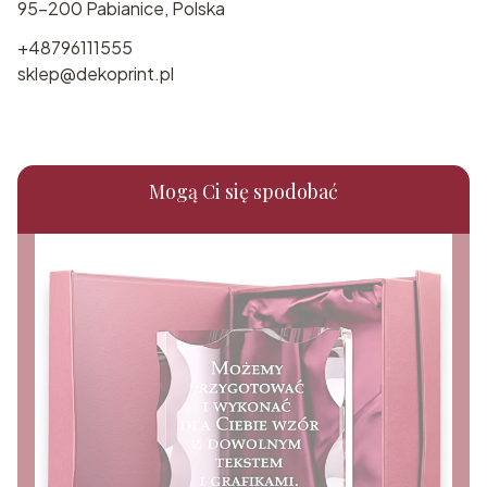
95-200 Pabianice, Polska
+48796111555
sklep@dekoprint.pl
Mogą Ci się spodobać