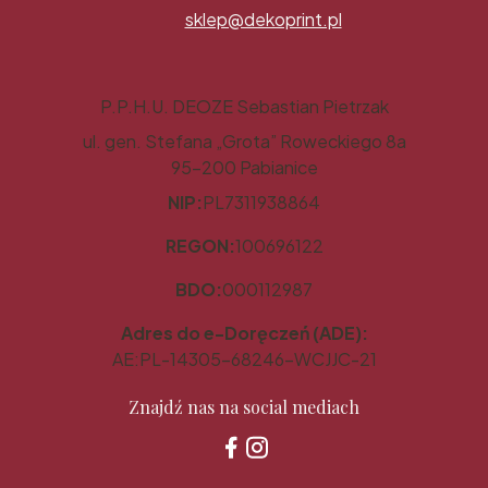
sklep@dekoprint.pl
P.P.H.U. DEOZE Sebastian Pietrzak
ul. gen. Stefana „Grota” Roweckiego 8a
95-200 Pabianice
NIP:
PL7311938864
REGON:
100696122
BDO:
000112987
Adres do e-Doręczeń (ADE):
AE:PL-14305-68246-WCJJC-21
Znajdź nas na social mediach