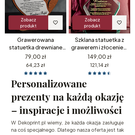
Zobacz
Zobacz
produkt
produkt
Grawerowana
Szklana statuetka z
statuetka drewniane
grawerem i złoceniem
serce z zegarkiem
podziękowania dla
Cena
Cena
79,00 zł
149,00 zł
prezent dla rodziców
rodziców prezent na 18
Cena
Cena
64,23 zł
121,14 zł
Prezent na Walentynki
20 25 30 35 40 45 50
55 60 65 70 75 80 85 90
Personalizowane
95 100 urodziny
jubileusz rocznica
prezenty na każdą okazję
rodziców dziadków
– inspiracje i możliwości
W Dekoprint.pl wiemy, że każda okazja zasługuje
na coś specjalnego. Dlatego nasza oferta jest tak