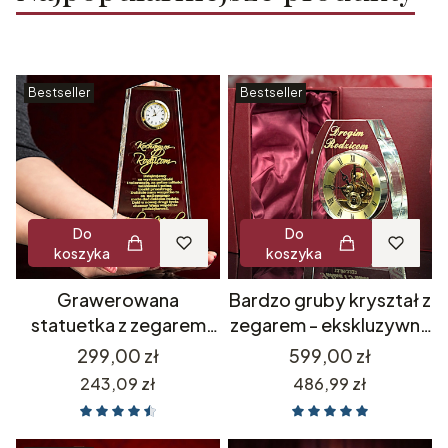
Bestseller
Bestseller
Do
Do
koszyka
koszyka
Grawerowana
Bardzo gruby kryształ z
statuetka z zegarem
zegarem - ekskluzywny
luksusowy prezent
prezent dla szefa
Cena
Cena
299,00 zł
599,00 zł
upominek biznesowy
rodziców na urodziny -
Cena
Cena
243,09 zł
486,99 zł
dla szefa pracownika na
dowolny grawer + etui
emeryturę odejście dla