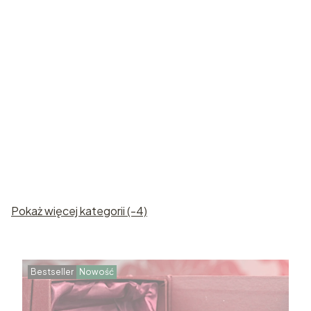
Róże
Statuetki
kryształowe
kryształowe
Pokaż więcej kategorii (-4)
Bestseller
Nowość