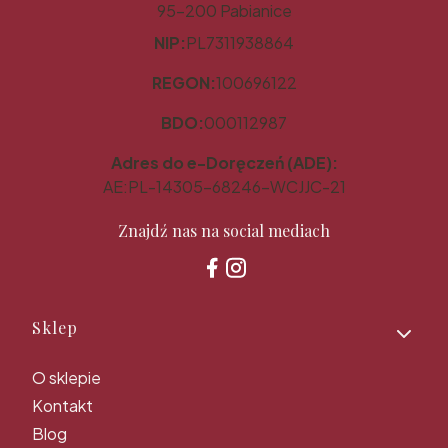
95-200 Pabianice
NIP:
PL7311938864
REGON:
100696122
BDO:
000112987
Adres do e-Doręczeń (ADE):
AE:PL-14305-68246-WCJJC-21
Znajdź nas na social mediach
Linki w stopce
Sklep
O sklepie
Kontakt
Blog