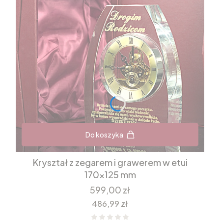
Do koszyka
Kryształ z zegarem i grawerem w etui
170x125 mm
Cena
599,00 zł
Cena
486,99 zł