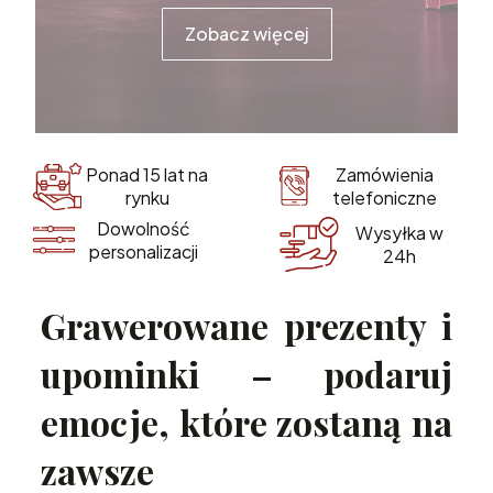
Zobacz więcej
Zamówienia
Ponad 15 lat na
telefoniczne
rynku
Dowolność
Wysyłka w
personalizacji
24h
Grawerowane prezenty i
upominki – podaruj
emocje, które zostaną na
zawsze