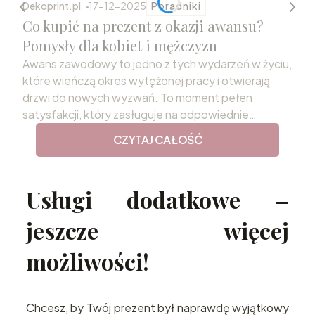
Dekoprint.pl
17-12-2025
Poradniki
Co kupić na prezent z okazji awansu?
Pomysły dla kobiet i mężczyzn
Awans zawodowy to jedno z tych wydarzeń w życiu,
które wieńczą okres wytężonej pracy i otwierają
drzwi do nowych wyzwań. To moment pełen
satysfakcji, który zasługuje na odpowiednie
uczczenie. Wybór podarunku, który odda rangę tej
CZYTAJ CAŁOŚĆ
chwili i przekaże szczere gratulacje, bywa jednak
niełatwym zadaniem. Odpowiednio dobrany
prezent z okazji awansu staje się nie tylko miłym
Usługi dodatkowe –
gestem, ale również trwałą pamiątką sukcesu,
motywującą do dalszego rozwoju.
jeszcze więcej
możliwości!
Chcesz, by Twój prezent był naprawdę wyjątkowy