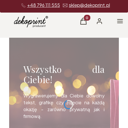
+48 796 111 555
sklep@dekoprint.pl
Produkty w koszyku: 0
Me
Koszyk
Zaloguj się
Wszystko dla
Ciebie!
Wygrawerujemy dla Ciebie dowolny
tekst, grafikę czy zdjęcie na każdą
okazję - zarówno prywatną jak i
firmową.