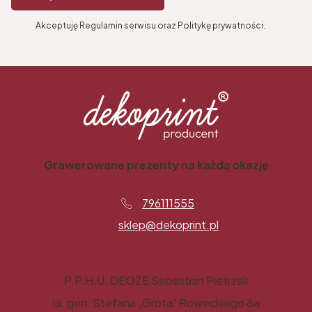
Akceptuję Regulamin serwisu oraz Politykę prywatności.
Grawerowane prezenty na każdą okazję
796111555
sklep@dekoprint.pl
P.P.H.U. DEOZE Sebastian Pietrzak
ul. gen. Stefana „Grota” Roweckiego 8a