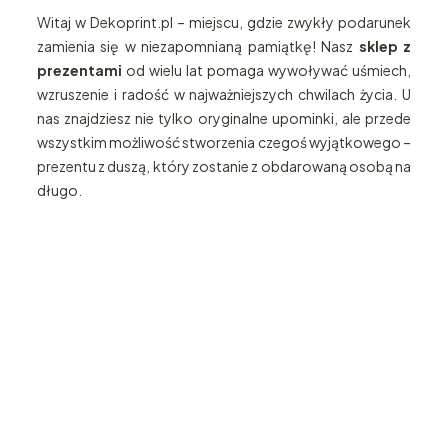
Witaj w Dekoprint.pl – miejscu, gdzie zwykły podarunek
zamienia się w niezapomnianą pamiątkę! Nasz
sklep z
prezentami
od wielu lat pomaga wywoływać uśmiech,
wzruszenie i radość w najważniejszych chwilach życia. U
nas znajdziesz nie tylko oryginalne upominki, ale przede
wszystkim możliwość stworzenia czegoś wyjątkowego –
prezentu z duszą, który zostanie z obdarowaną osobą na
długo.
Katalog
Zegary
prezentów