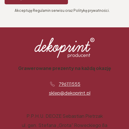
Akceptuję Regulamin serwisu oraz Politykę prywatności.
Grawerowane prezenty na każdą okazję
796111555
sklep@dekoprint.pl
P.P.H.U. DEOZE Sebastian Pietrzak
ul. gen. Stefana „Grota” Roweckiego 8a