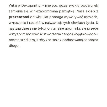
Witaj w Dekoprint.pl – miejscu, gdzie zwykły podarunek
zamienia się w niezapomnianą pamiątkę! Nasz
sklep z
prezentami
od wielu lat pomaga wywoływać uśmiech,
wzruszenie i radość w najważniejszych chwilach życia. U
nas znajdziesz nie tylko oryginalne upominki, ale przede
wszystkim możliwość stworzenia czegoś wyjątkowego –
prezentu z duszą, który zostanie z obdarowaną osobą na
długo.
Katalog
Zegary
prezentów