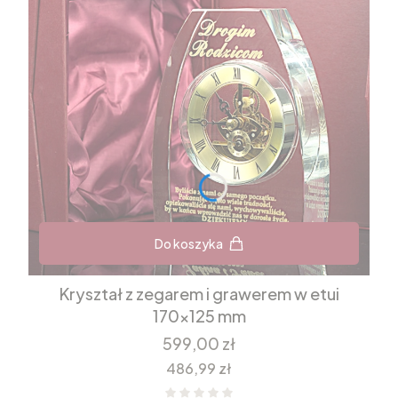
Do koszyka
Kryształ z zegarem i grawerem w etui
170x125 mm
Cena
599,00 zł
Cena
486,99 zł