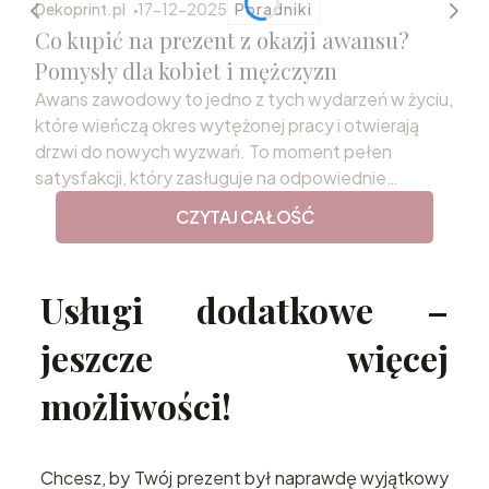
Dekoprint.pl
17-12-2025
Poradniki
Co kupić na prezent z okazji awansu?
Pomysły dla kobiet i mężczyzn
Awans zawodowy to jedno z tych wydarzeń w życiu,
które wieńczą okres wytężonej pracy i otwierają
drzwi do nowych wyzwań. To moment pełen
satysfakcji, który zasługuje na odpowiednie
uczczenie. Wybór podarunku, który odda rangę tej
CZYTAJ CAŁOŚĆ
chwili i przekaże szczere gratulacje, bywa jednak
niełatwym zadaniem. Odpowiednio dobrany
prezent z okazji awansu staje się nie tylko miłym
Usługi dodatkowe –
gestem, ale również trwałą pamiątką sukcesu,
motywującą do dalszego rozwoju.
jeszcze więcej
możliwości!
Chcesz, by Twój prezent był naprawdę wyjątkowy