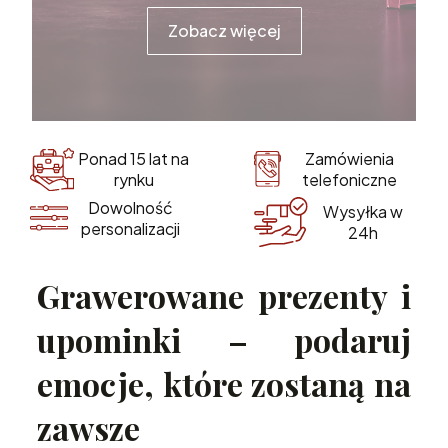
Zobacz więcej
Zamówienia
Ponad 15 lat na
telefoniczne
rynku
Dowolność
Wysyłka w
personalizacji
24h
Grawerowane prezenty i
upominki – podaruj
emocje, które zostaną na
zawsze