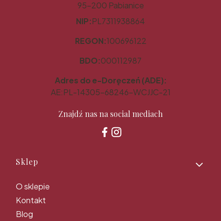
95-200 Pabianice
NIP:
PL7311938864
REGON:
100696122
BDO:
000112987
Adres do e-Doręczeń (ADE):
AE:PL-14305-68246-WCJJC-21
Znajdź nas na social mediach
Linki w stopce
Sklep
O sklepie
Kontakt
Blog