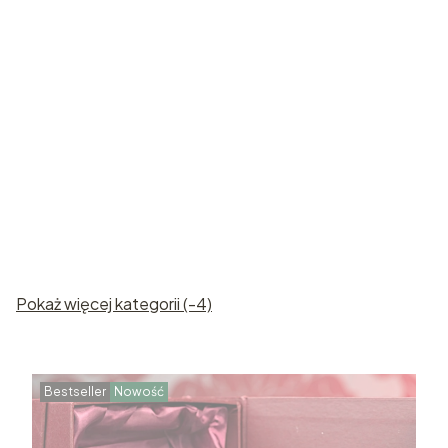
Róże
Statuetki
kryształowe
kryształowe
Pokaż więcej kategorii (-4)
Bestseller
Nowość