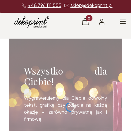
+48 796 111 555
sklep@dekoprint.pl
Produkty w koszyku: 0
Me
Koszyk
Zaloguj się
Wszystko dla
Ciebie!
Wygrawerujemy dla Ciebie dowolny
tekst, grafikę czy zdjęcie na każdą
okazję - zarówno prywatną jak i
firmową.