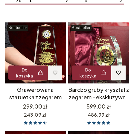
Bestseller
Bestseller
Do
Do
koszyka
koszyka
Grawerowana
Bardzo gruby kryształ z
statuetka z zegarem
zegarem - ekskluzywny
luksusowy prezent
prezent dla szefa
Cena
Cena
299,00 zł
599,00 zł
upominek biznesowy
rodziców na urodziny -
Cena
Cena
243,09 zł
486,99 zł
dla szefa pracownika na
dowolny grawer + etui
emeryturę odejście dla