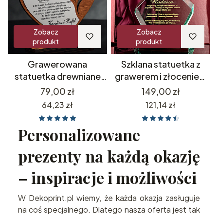
Zobacz
Zobacz
produkt
produkt
Grawerowana
Szklana statuetka z
statuetka drewniane
grawerem i złoceniem
serce z zegarkiem
podziękowania dla
Cena
Cena
79,00 zł
149,00 zł
prezent dla rodziców
rodziców prezent na 18
Cena
Cena
64,23 zł
121,14 zł
Prezent na Walentynki
20 25 30 35 40 45 50
55 60 65 70 75 80 85 90
Personalizowane
95 100 urodziny
jubileusz rocznica
prezenty na każdą okazję
rodziców dziadków
– inspiracje i możliwości
W Dekoprint.pl wiemy, że każda okazja zasługuje
na coś specjalnego. Dlatego nasza oferta jest tak