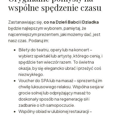
wspólne spędzenie czasu
Zastanawiając się,
co na Dzień Babci i Dziadka
będzie najlepszym wyborem, pamiętaj, że
najcenniejszym prezentem, jaki możemy dać, jest
nasz czas. Podaruj im:
Bilety do teatru, opery lub na koncert –
wybierz spektakl lub artystę, którego cenią, i
spędźcie ten wieczór razem. To świetna
okazja, by się elegancko ubrać i przeżyć coś
niezwykłego.
Voucher do SPA lub na masaż – sprezentuj im
chwilę luksusowego relaksu. Wspólna sesja w
grocie solnej lub odprężający masaż to
doskonały sposób na regenerację sił i
zadbanie o ich samopoczucie.
Wspólny obiad w ulubionej restauracji –