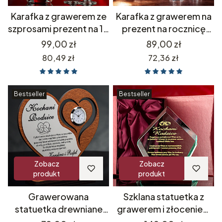
Karafka z grawerem ze
Karafka z grawerem na
szprosami prezent na 1-
prezent na rocznicę
99 urodziny jubileusz
ślubu złotą srebrną
Cena
Cena
99,00 zł
89,00 zł
upominek biznesowy na
porcelanową rubinową
Cena
Cena
80,49 zł
72,36 zł
whiskey whisky likier
szafirową diamentową
alkohol nalewkę butelka
cynową jedwabną
na wódkę opakowanie
jubileusz grawerowana
Bestseller
Bestseller
zestaw prezentowy
na alkohol
Zobacz
Zobacz
produkt
produkt
Grawerowana
Szklana statuetka z
statuetka drewniane
grawerem i złoceniem
serce z zegarkiem
podziękowania dla