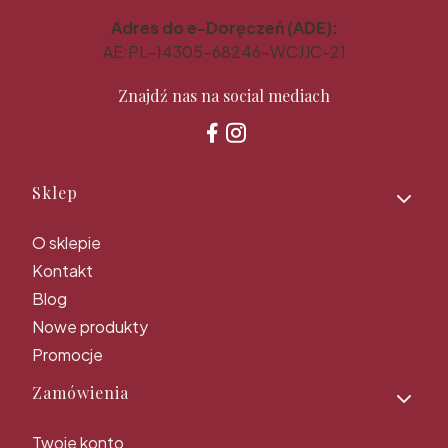
Adres do e-Doręczeń (ADE):
AE:PL-14305-68246-WCJJC-21
Znajdź nas na social mediach
Linki w stopce
Sklep
O sklepie
Kontakt
Blog
Nowe produkty
Promocje
Zamówienia
Twoje konto