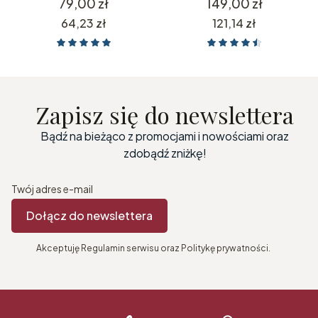
Cena
Cena
79,00 zł
149,00 zł
prezent dla rodziców
rodziców prezent na 18
Cena
Cena
64,23 zł
121,14 zł
Prezent na Walentynki
20 25 30 35 40 45 50
55 60 65 70 75 80 85 90
95 100 urodziny
jubileusz rocznica
rodziców dziadków
Zapisz się do newslettera
Bądź na bieżąco z promocjami i nowościami oraz
zdobądź zniżkę!
Twój adres e-mail
Dołącz do newslettera
Akceptuję Regulamin serwisu oraz Politykę prywatności.