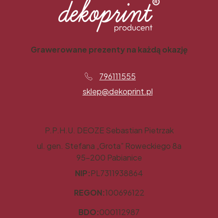
Grawerowane prezenty na każdą okazję
796111555
sklep@dekoprint.pl
P.P.H.U. DEOZE Sebastian Pietrzak
ul. gen. Stefana „Grota” Roweckiego 8a
95-200 Pabianice
NIP:
PL7311938864
REGON:
100696122
BDO:
000112987