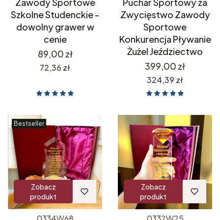
Zawody Sportowe
Puchar Sportowy za
Szkolne Studenckie -
Zwycięstwo Zawody
dowolny grawer w
Sportowe
cenie
Konkurencja Pływanie
Żużel Jeździectwo
Cena
89,00 zł
Cena
399,00 zł
Cena
72,36 zł
Cena
324,39 zł
Bestseller
Zobacz
Zobacz
produkt
produkt
0334W68
0332W25