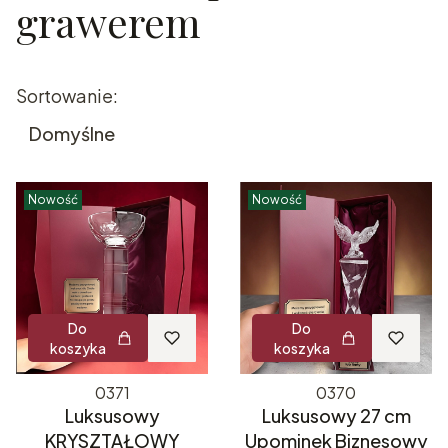
grawerem
Lista produktów
Sortowanie:
Domyślne
Nowość
Nowość
Do
Do
koszyka
koszyka
0371
0370
Luksusowy
Luksusowy 27 cm
KRYSZTAŁOWY
Upominek Biznesowy