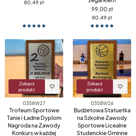
Cena
80,49 zł
Cena
99,00 zł
Cena
80,49 zł
Zobacz
Zobacz
produkt
produkt
0358W27
0358W26
Trofeum Sportowe
Budżetowa Statuetka
Tanie i Ładne Dyplom
na Szkolne Zawody
Nagroda na Zawody
Sportowe Licealne
Konkurs w każdej
Studenckie Gminne