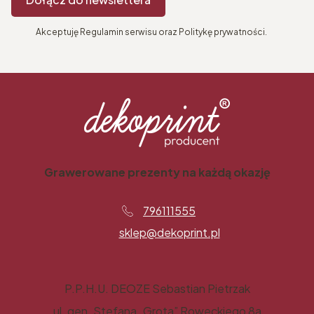
Akceptuję Regulamin serwisu oraz Politykę prywatności.
Grawerowane prezenty na każdą okazję
796111555
sklep@dekoprint.pl
P.P.H.U. DEOZE Sebastian Pietrzak
ul. gen. Stefana „Grota” Roweckiego 8a