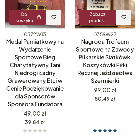
Do
Zobacz
koszyka
produkt
0372W13
0359W27
Medal Pamiątkowy na
Nagroda Trofeum
Wydarzenie
Sportowe na Zawody
Sportowe Bieg
Piłkarskie Siatkówki
Charytatywny Tani
Koszykówki Piłki
Niedrogi Ładny
Ręcznej Jeździectwa
Grawerowany Etui w
Szermierki
Cenie Podziękowanie
Cena
99,00 zł
dla Sponsorów
Cena
80,49 zł
Sponsora Fundatora
Cena
49,00 zł
Cena
39,84 zł