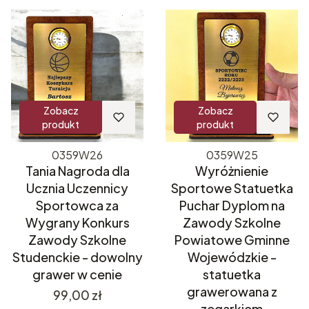
Zobacz
Zobacz
produkt
produkt
0359W26
0359W25
Tania Nagroda dla
Wyróżnienie
Ucznia Uczennicy
Sportowe Statuetka
Sportowca za
Puchar Dyplom na
Wygrany Konkurs
Zawody Szkolne
Zawody Szkolne
Powiatowe Gminne
Studenckie - dowolny
Wojewódzkie -
grawer w cenie
statuetka
grawerowana z
Cena
99,00 zł
zegarkiem