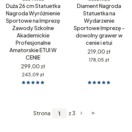
Duża 26 cm Statuetka
Diament Nagroda
Nagroda Wyróżnienie
Statuetka na
Sportowe na Imprezę
Wydarzenie
Zawody Szkolne
Sportowe Imprezę -
Akademickie
dowolny grawer w
Profesjonalne
cenie i etui
Amatorskie ETUI W
Cena
219,00 zł
CENIE
Cena
178,05 zł
Cena
299,00 zł
Cena
243,09 zł
Strona
z 3
Przejdź do ostatniej