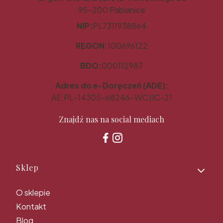
95-200 Pabianice
NIP:
PL7311938864
REGON:
100696122
BDO:
000112987
Adres do e-Doręczeń (ADE):
AE:PL-14305-68246-WCJJC-21
Znajdź nas na social mediach
Linki w stopce
Sklep
O sklepie
Kontakt
Blog