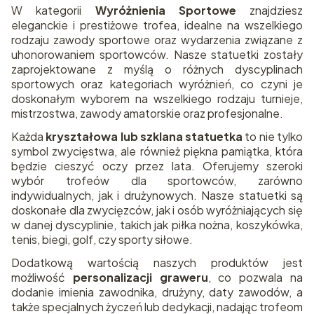
W kategorii
Wyróżnienia Sportowe
znajdziesz
eleganckie i prestiżowe trofea, idealne na wszelkiego
rodzaju zawody sportowe oraz wydarzenia związane z
uhonorowaniem sportowców. Nasze statuetki zostały
zaprojektowane z myślą o różnych dyscyplinach
sportowych oraz kategoriach wyróżnień, co czyni je
doskonałym wyborem na wszelkiego rodzaju turnieje,
mistrzostwa, zawody amatorskie oraz profesjonalne.
Każda
kryształowa lub szklana statuetka
to nie tylko
symbol zwycięstwa, ale również piękna pamiątka, która
będzie cieszyć oczy przez lata. Oferujemy szeroki
wybór trofeów dla sportowców, zarówno
indywidualnych, jak i drużynowych. Nasze statuetki są
doskonałe dla zwycięzców, jak i osób wyróżniających się
w danej dyscyplinie, takich jak piłka nożna, koszykówka,
tenis, biegi, golf, czy sporty siłowe.
Dodatkową wartością naszych produktów jest
możliwość
personalizacji graweru
, co pozwala na
dodanie imienia zawodnika, drużyny, daty zawodów, a
także specjalnych życzeń lub dedykacji, nadając trofeom