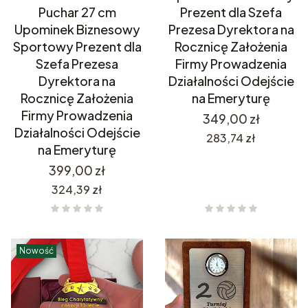
Puchar 27 cm
Prezent dla Szefa
Upominek Biznesowy
Prezesa Dyrektora na
Sportowy Prezent dla
Rocznicę Założenia
Szefa Prezesa
Firmy Prowadzenia
Dyrektora na
Działalności Odejście
Rocznicę Założenia
na Emeryturę
Firmy Prowadzenia
Cena
349,00 zł
Działalności Odejście
Cena
283,74 zł
na Emeryturę
Cena
399,00 zł
Cena
324,39 zł
Nowość