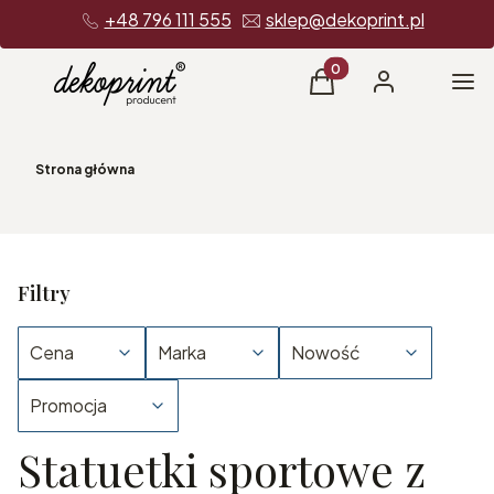
+48 796 111 555
sklep@dekoprint.pl
Produkty w koszyku: 0
Me
Koszyk
Zaloguj się
Strona główna
Filtry
Cena
Marka
Nowość
Promocja
Statuetki sportowe z
Koniec filtrów