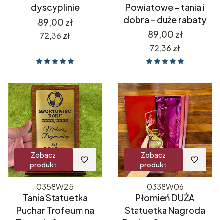
dyscyplinie
Powiatowe - tania i
dobra - duże rabaty
Cena
89,00 zł
Cena
89,00 zł
Cena
72,36 zł
Cena
72,36 zł
Zobacz
Zobacz
produkt
produkt
0358W25
0338W06
Tania Statuetka
Płomień DUŻA
Puchar Trofeum na
Statuetka Nagroda