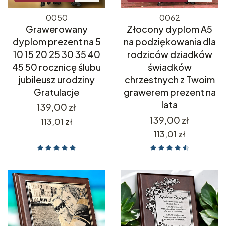
0050
0062
Grawerowany
Złocony dyplom A5
dyplom prezent na 5
na podziękowania dla
10 15 20 25 30 35 40
rodziców dziadków
45 50 rocznicę ślubu
świadków
jubileusz urodziny
chrzestnych z Twoim
Gratulacje
grawerem prezent na
lata
Cena
139,00 zł
Cena
139,00 zł
Cena
113,01 zł
Cena
113,01 zł