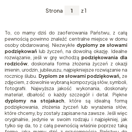
Strona
z 1
To, co mamy dziś do zaoferowania Państwu, z całą
pewnością powinno znaleźć centralne miejsce w domu
osoby obdarowanej. Niezwykłe
dyplomy ze słowami
podziękowań
lub życzeń, na dowolną okazję. Idealne
rozwiązanie, jeśli w grę wchodzą
podziękowania dla
rodziców
, doskonała forma złożenia życzeń z okazji
imienin, urodzin, jubileuszu, najpiękniejsze rozwiązanie na
rocznicę ślubu.
Dyplom ze słowami podziękowań,
ze
zdjęciem, z dowolnie wybraną kompozycją słów, symboli,
fotografii. Najwyższa jakość wykonania, doskonały
materiał, dbałość o każdy szczegół i detal. Piękne
dyplomy na stojakach
, które są idealną formą
podziękowania, złożenia życzeń lub wyrażenia słów,
które chcemy, by zostały zapisane na zawsze. Jeśli więc
oryginalnie, jedynie w swoim rodzaju i najpiękniej, jak
tylko się da, to z całą pewnością właśnie poprzez taką
formę, jaką mamy dziś z przyjemnością Państwu do