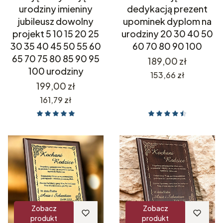
urodziny imieniny
dedykacją prezent
jubileusz dowolny
upominek dyplom na
projekt 5 10 15 20 25
urodziny 20 30 40 50
30 35 40 45 50 55 60
60 70 80 90 100
65 70 75 80 85 90 95
Cena
189,00 zł
100 urodziny
Cena
153,66 zł
Cena
199,00 zł
Cena
161,79 zł
Zobacz
Zobacz
produkt
produkt