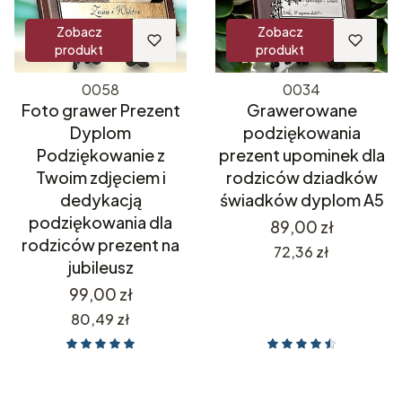
Zobacz
Zobacz
produkt
produkt
0058
0034
Foto grawer Prezent
Grawerowane
Dyplom
podziękowania
Podziękowanie z
prezent upominek dla
Twoim zdjęciem i
rodziców dziadków
dedykacją
świadków dyplom A5
podziękowania dla
Cena
89,00 zł
rodziców prezent na
Cena
72,36 zł
jubileusz
Cena
99,00 zł
Cena
80,49 zł