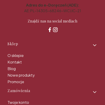
Adres do e-Doręczeń (ADE):
AE:PL-14305-68246-WCJJC-21
Znajdź nas na social mediach
Linki w stopce
Sklep
O sklepie
Kontakt
Blog
Nowe produkty
Promocje
Zamówienia
Twoje konto