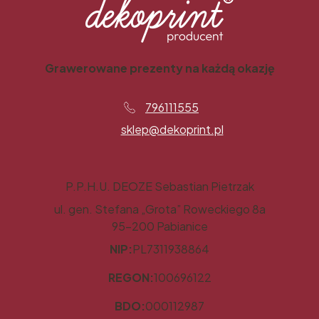
Grawerowane prezenty na każdą okazję
796111555
sklep@dekoprint.pl
P.P.H.U. DEOZE Sebastian Pietrzak
ul. gen. Stefana „Grota” Roweckiego 8a
95-200 Pabianice
NIP:
PL7311938864
REGON:
100696122
BDO:
000112987