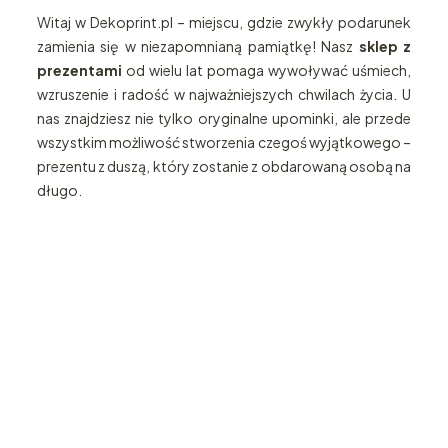
Witaj w Dekoprint.pl – miejscu, gdzie zwykły podarunek
zamienia się w niezapomnianą pamiątkę! Nasz
sklep z
prezentami
od wielu lat pomaga wywoływać uśmiech,
wzruszenie i radość w najważniejszych chwilach życia. U
nas znajdziesz nie tylko oryginalne upominki, ale przede
wszystkim możliwość stworzenia czegoś wyjątkowego –
prezentu z duszą, który zostanie z obdarowaną osobą na
długo.
Katalog
Zegary
prezentów