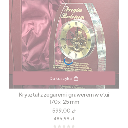
Do koszyka
Kryształ z zegarem i grawerem w etui
170x125 mm
Cena
599,00 zł
Cena
486,99 zł