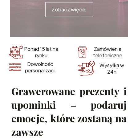
Zobacz więcej
Zamówienia
Ponad 15 lat na
telefoniczne
rynku
Dowolność
Wysyłka w
personalizacji
24h
Grawerowane prezenty i
upominki – podaruj
emocje, które zostaną na
zawsze