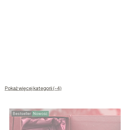
Róże
Statuetki
kryształowe
kryształowe
Pokaż więcej kategorii (-4)
Bestseller
Nowość