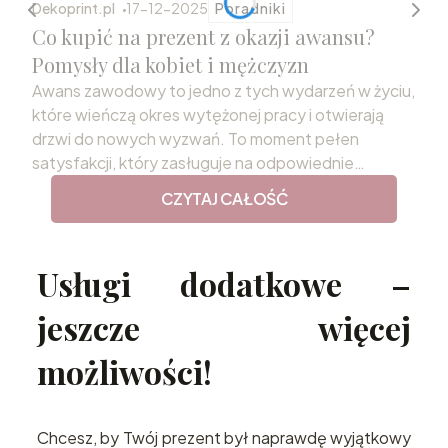
Dekoprint.pl
17-12-2025
Poradniki
Co kupić na prezent z okazji awansu?
Pomysły dla kobiet i mężczyzn
Awans zawodowy to jedno z tych wydarzeń w życiu,
które wieńczą okres wytężonej pracy i otwierają
drzwi do nowych wyzwań. To moment pełen
satysfakcji, który zasługuje na odpowiednie
uczczenie. Wybór podarunku, który odda rangę tej
CZYTAJ CAŁOŚĆ
chwili i przekaże szczere gratulacje, bywa jednak
niełatwym zadaniem. Odpowiednio dobrany
prezent z okazji awansu staje się nie tylko miłym
Usługi dodatkowe –
gestem, ale również trwałą pamiątką sukcesu,
motywującą do dalszego rozwoju.
jeszcze więcej
możliwości!
Chcesz, by Twój prezent był naprawdę wyjątkowy