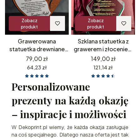
Zobacz
Zobacz
produkt
produkt
Grawerowana
Szklana statuetka z
statuetka drewniane
grawerem i złoceniem
serce z zegarkiem
podziękowania dla
Cena
Cena
79,00 zł
149,00 zł
prezent dla rodziców
rodziców prezent na 18
Cena
Cena
64,23 zł
121,14 zł
Prezent na Walentynki
20 25 30 35 40 45 50
55 60 65 70 75 80 85 90
Personalizowane
95 100 urodziny
jubileusz rocznica
prezenty na każdą okazję
rodziców dziadków
– inspiracje i możliwości
W Dekoprint.pl wiemy, że każda okazja zasługuje
na coś specjalnego. Dlatego nasza oferta jest tak