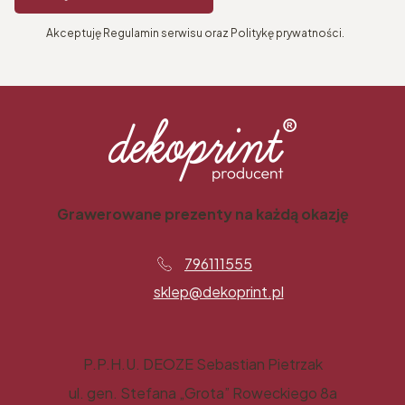
Akceptuję Regulamin serwisu oraz Politykę prywatności.
Grawerowane prezenty na każdą okazję
796111555
sklep@dekoprint.pl
P.P.H.U. DEOZE Sebastian Pietrzak
ul. gen. Stefana „Grota” Roweckiego 8a