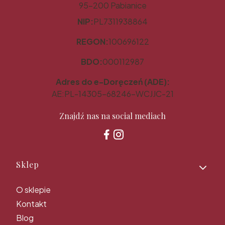
95-200 Pabianice
NIP:
PL7311938864
REGON:
100696122
BDO:
000112987
Adres do e-Doręczeń (ADE):
AE:PL-14305-68246-WCJJC-21
Znajdź nas na social mediach
Linki w stopce
Sklep
O sklepie
Kontakt
Blog