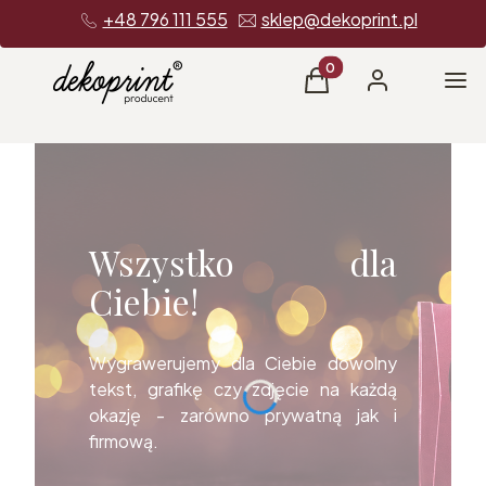
+48 796 111 555
sklep@dekoprint.pl
Produkty w koszyku: 0
Me
Koszyk
Zaloguj się
Wszystko dla
Ciebie!
Wygrawerujemy dla Ciebie dowolny
tekst, grafikę czy zdjęcie na każdą
okazję - zarówno prywatną jak i
firmową.