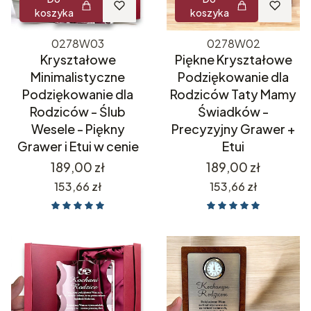
koszyka
koszyka
0278W03
0278W02
Kryształowe
Piękne Kryształowe
Minimalistyczne
Podziękowanie dla
Podziękowanie dla
Rodziców Taty Mamy
Rodziców - Ślub
Świadków -
Wesele - Piękny
Precyzyjny Grawer +
Grawer i Etui w cenie
Etui
Cena
Cena
189,00 zł
189,00 zł
Cena
Cena
153,66 zł
153,66 zł