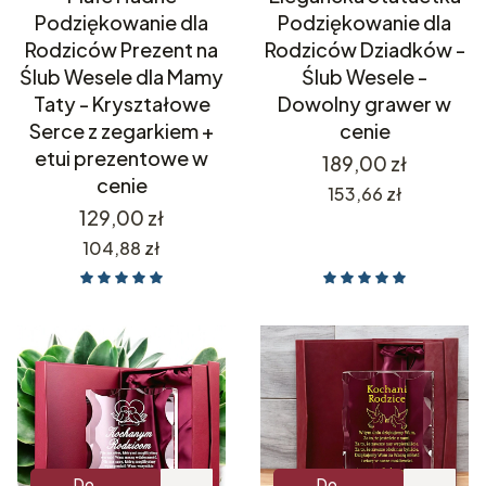
Podziękowanie dla
Podziękowanie dla
Rodziców Prezent na
Rodziców Dziadków -
Ślub Wesele dla Mamy
Ślub Wesele -
Taty - Kryształowe
Dowolny grawer w
Serce z zegarkiem +
cenie
etui prezentowe w
Cena
189,00 zł
cenie
Cena
153,66 zł
Cena
129,00 zł
Cena
104,88 zł
Do
Do