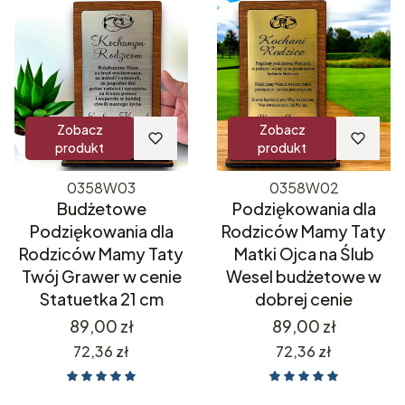
Zobacz
Zobacz
produkt
produkt
0358W03
0358W02
Budżetowe
Podziękowania dla
Podziękowania dla
Rodziców Mamy Taty
Rodziców Mamy Taty
Matki Ojca na Ślub
Twój Grawer w cenie
Wesel budżetowe w
Statuetka 21 cm
dobrej cenie
Cena
Cena
89,00 zł
89,00 zł
Cena
Cena
72,36 zł
72,36 zł