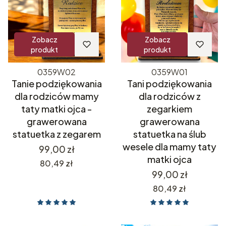
Zobacz
Zobacz
produkt
produkt
0359W02
0359W01
Tanie podziękowania
Tani podziękowania
dla rodziców mamy
dla rodziców z
taty matki ojca -
zegarkiem
grawerowana
grawerowana
statuetka z zegarem
statuetka na ślub
wesele dla mamy taty
Cena
99,00 zł
matki ojca
Cena
80,49 zł
Cena
99,00 zł
Cena
80,49 zł