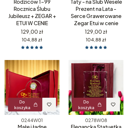
Rodziców 1-99
Taty - na Ślub Wesele
Rocznica Ślubu
Prezent na Lata -
Jubileusz + ZEGAR +
Serce Grawerowane
ETUI W CENIE
Zegar Etui w cenie
Cena
Cena
129,00 zł
129,00 zł
Cena
Cena
104,88 zł
104,88 zł
Do
Do
koszyka
koszyka
0244W01
0278W08
Małe i ładne
Elegancka Statuetka