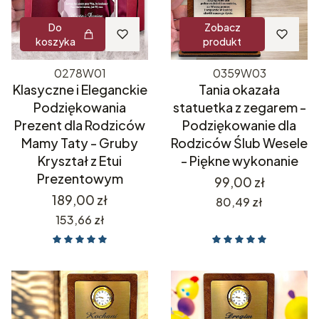
Do
Zobacz
koszyka
produkt
0278W01
0359W03
Klasyczne i Eleganckie
Tania okazała
Podziękowania
statuetka z zegarem -
Prezent dla Rodziców
Podziękowanie dla
Mamy Taty - Gruby
Rodziców Ślub Wesele
Kryształ z Etui
- Piękne wykonanie
Prezentowym
Cena
99,00 zł
Cena
189,00 zł
Cena
80,49 zł
Cena
153,66 zł