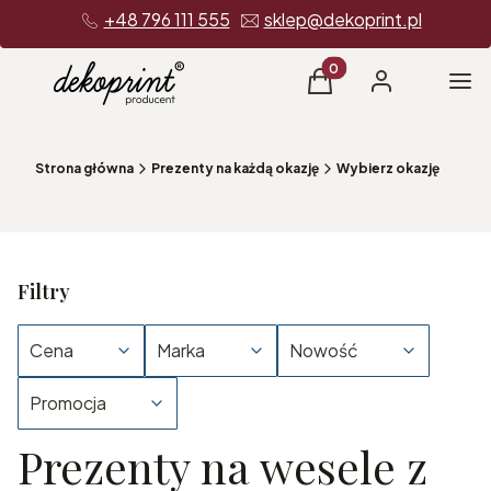
+48 796 111 555
sklep@dekoprint.pl
Produkty w koszyku: 0
Me
Koszyk
Zaloguj się
Strona główna
Prezenty na każdą okazję
Wybierz okazję
Filtry
Cena
Marka
Nowość
Promocja
Prezenty na wesele z
Koniec filtrów