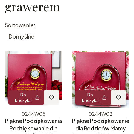
grawerem
Lista produktów
Sortowanie:
Domyślne
Do
Do
koszyka
koszyka
0244W05
0244W02
Piękne Podziękowania
Piękne Podziękowanie
Podziękowanie dla
dla Rodziców Mamy