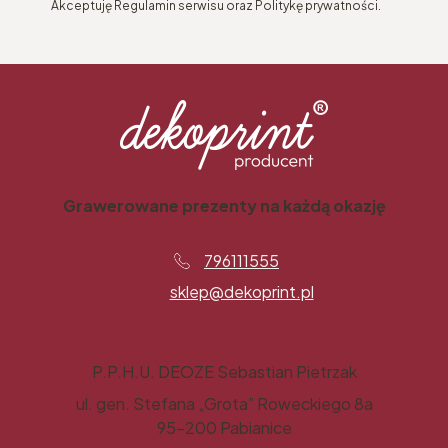
Akceptuję Regulamin serwisu oraz Politykę prywatności.
Grawerowane prezenty na każdą okazję
796111555
sklep@dekoprint.pl
P.P.H.U. DEOZE Sebastian Pietrzak
ul. gen. Stefana „Grota” Roweckiego 8a
95-200 Pabianice