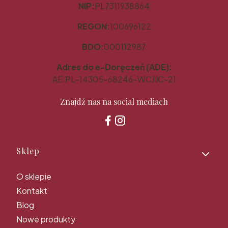
NIP:
PL7311938864
REGON:
100696122
BDO:
000112987
Adres do e-Doręczeń (ADE):
AE:PL-14305-68246-WCJJC-21
Znajdź nas na social mediach
Linki w stopce
Sklep
O sklepie
Kontakt
Blog
Nowe produkty