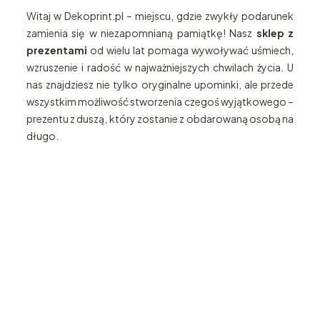
Witaj w Dekoprint.pl – miejscu, gdzie zwykły podarunek
zamienia się w niezapomnianą pamiątkę! Nasz
sklep z
prezentami
od wielu lat pomaga wywoływać uśmiech,
wzruszenie i radość w najważniejszych chwilach życia. U
nas znajdziesz nie tylko oryginalne upominki, ale przede
wszystkim możliwość stworzenia czegoś wyjątkowego –
prezentu z duszą, który zostanie z obdarowaną osobą na
długo.
Katalog
Zegary
prezentów