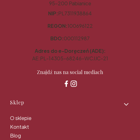
95-200 Pabianice
NIP:
PL7311938864
REGON:
100696122
BDO:
000112987
Adres do e-Doręczeń (ADE):
AE:PL-14305-68246-WCJJC-21
Znajdź nas na social mediach
Linki w stopce
Sklep
O sklepie
Kontakt
Blog