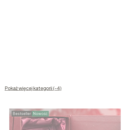
Róże
Statuetki
kryształowe
kryształowe
Pokaż więcej kategorii (-4)
Bestseller
Nowość