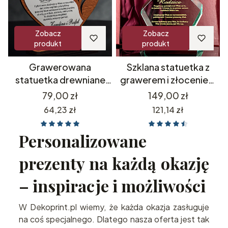
Zobacz
Zobacz
produkt
produkt
Grawerowana
Szklana statuetka z
statuetka drewniane
grawerem i złoceniem
serce z zegarkiem
podziękowania dla
Cena
Cena
79,00 zł
149,00 zł
prezent dla rodziców
rodziców prezent na 18
Cena
Cena
64,23 zł
121,14 zł
Prezent na Walentynki
20 25 30 35 40 45 50
55 60 65 70 75 80 85 90
Personalizowane
95 100 urodziny
jubileusz rocznica
prezenty na każdą okazję
rodziców dziadków
– inspiracje i możliwości
W Dekoprint.pl wiemy, że każda okazja zasługuje
na coś specjalnego. Dlatego nasza oferta jest tak