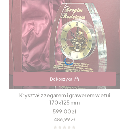
Do koszyka
Kryształ z zegarem i grawerem w etui
170x125 mm
Cena
599,00 zł
Cena
486,99 zł