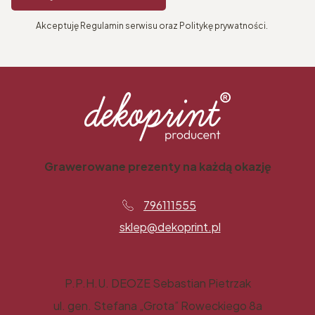
Akceptuję Regulamin serwisu oraz Politykę prywatności.
Grawerowane prezenty na każdą okazję
796111555
sklep@dekoprint.pl
P.P.H.U. DEOZE Sebastian Pietrzak
ul. gen. Stefana „Grota” Roweckiego 8a