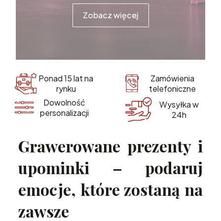
Zobacz więcej
Zamówienia
Ponad 15 lat na
telefoniczne
rynku
Dowolność
Wysyłka w
personalizacji
24h
Grawerowane prezenty i
upominki – podaruj
emocje, które zostaną na
zawsze