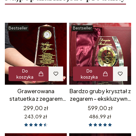
Bestseller
Bestseller
Do
Do
koszyka
koszyka
Grawerowana
Bardzo gruby kryształ z
statuetka z zegarem
zegarem - ekskluzywny
luksusowy prezent
prezent dla szefa
Cena
Cena
299,00 zł
599,00 zł
upominek biznesowy
rodziców na urodziny -
Cena
Cena
243,09 zł
486,99 zł
dla szefa pracownika na
dowolny grawer + etui
emeryturę odejście dla