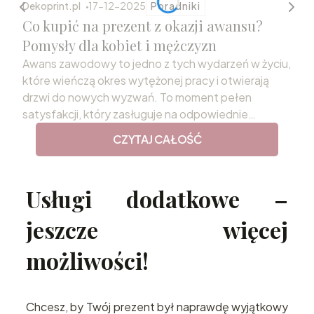
Dekoprint.pl
17-12-2025
Poradniki
Co kupić na prezent z okazji awansu?
Pomysły dla kobiet i mężczyzn
Awans zawodowy to jedno z tych wydarzeń w życiu,
które wieńczą okres wytężonej pracy i otwierają
drzwi do nowych wyzwań. To moment pełen
satysfakcji, który zasługuje na odpowiednie
uczczenie. Wybór podarunku, który odda rangę tej
CZYTAJ CAŁOŚĆ
chwili i przekaże szczere gratulacje, bywa jednak
niełatwym zadaniem. Odpowiednio dobrany
prezent z okazji awansu staje się nie tylko miłym
Usługi dodatkowe –
gestem, ale również trwałą pamiątką sukcesu,
motywującą do dalszego rozwoju.
jeszcze więcej
możliwości!
Chcesz, by Twój prezent był naprawdę wyjątkowy