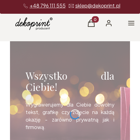
+48 796 111 555
sklep@dekoprint.pl
Produkty w koszyku: 0
Me
Koszyk
Zaloguj się
Wszystko dla
Ciebie!
Wygrawerujemy dla Ciebie dowolny
tekst, grafikę czy zdjęcie na każdą
okazję - zarówno prywatną jak i
firmową.