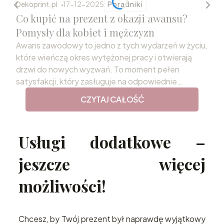
Dekoprint.pl
17-12-2025
Poradniki
Co kupić na prezent z okazji awansu?
Pomysły dla kobiet i mężczyzn
Awans zawodowy to jedno z tych wydarzeń w życiu,
które wieńczą okres wytężonej pracy i otwierają
drzwi do nowych wyzwań. To moment pełen
satysfakcji, który zasługuje na odpowiednie
uczczenie. Wybór podarunku, który odda rangę tej
CZYTAJ CAŁOŚĆ
chwili i przekaże szczere gratulacje, bywa jednak
niełatwym zadaniem. Odpowiednio dobrany
prezent z okazji awansu staje się nie tylko miłym
Usługi dodatkowe –
gestem, ale również trwałą pamiątką sukcesu,
motywującą do dalszego rozwoju.
jeszcze więcej
możliwości!
Chcesz, by Twój prezent był naprawdę wyjątkowy