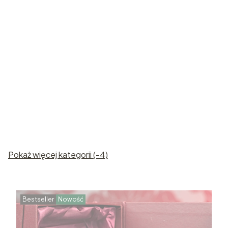
Róże
Statuetki
kryształowe
kryształowe
Pokaż więcej kategorii (-4)
Bestseller
Nowość