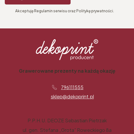
Akceptuję Regulamin serwisu oraz Politykę prywatności.
Grawerowane prezenty na każdą okazję
796111555
sklep@dekoprint.pl
P.P.H.U. DEOZE Sebastian Pietrzak
ul. gen. Stefana „Grota” Roweckiego 8a