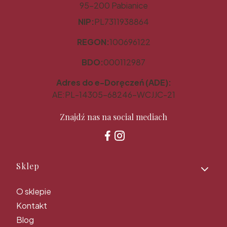
95-200 Pabianice
NIP:
PL7311938864
REGON:
100696122
BDO:
000112987
Adres do e-Doręczeń (ADE):
AE:PL-14305-68246-WCJJC-21
Znajdź nas na social mediach
Linki w stopce
Sklep
O sklepie
Kontakt
Blog