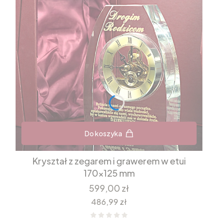
Do koszyka
Kryształ z zegarem i grawerem w etui
170x125 mm
Cena
599,00 zł
Cena
486,99 zł