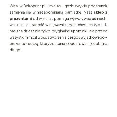
Witaj w Dekoprint.pl – miejscu, gdzie zwykły podarunek
zamienia się w niezapomnianą pamiątkę! Nasz
sklep z
prezentami
od wielu lat pomaga wywoływać uśmiech,
wzruszenie i radość w najważniejszych chwilach życia. U
nas znajdziesz nie tylko oryginalne upominki, ale przede
wszystkim możliwość stworzenia czegoś wyjątkowego –
prezentu z duszą, który zostanie z obdarowaną osobą na
długo.
Katalog
Zegary
prezentów