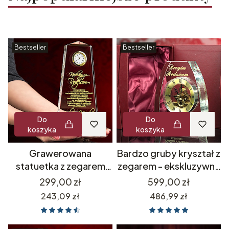
Bestseller
Bestseller
Do
Do
koszyka
koszyka
Grawerowana
Bardzo gruby kryształ z
statuetka z zegarem
zegarem - ekskluzywny
luksusowy prezent
prezent dla szefa
Cena
Cena
299,00 zł
599,00 zł
upominek biznesowy
rodziców na urodziny -
Cena
Cena
243,09 zł
486,99 zł
dla szefa pracownika na
dowolny grawer + etui
emeryturę odejście dla