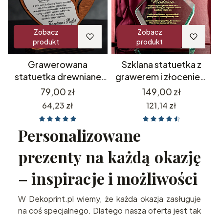
Zobacz
Zobacz
produkt
produkt
Grawerowana
Szklana statuetka z
statuetka drewniane
grawerem i złoceniem
serce z zegarkiem
podziękowania dla
Cena
Cena
79,00 zł
149,00 zł
prezent dla rodziców
rodziców prezent na 18
Cena
Cena
64,23 zł
121,14 zł
Prezent na Walentynki
20 25 30 35 40 45 50
55 60 65 70 75 80 85 90
Personalizowane
95 100 urodziny
jubileusz rocznica
prezenty na każdą okazję
rodziców dziadków
– inspiracje i możliwości
W Dekoprint.pl wiemy, że każda okazja zasługuje
na coś specjalnego. Dlatego nasza oferta jest tak