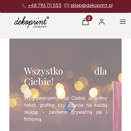
+48 796 111 555
sklep@dekoprint.pl
Produkty w koszyku: 0
Me
Koszyk
Zaloguj się
Wszystko dla
Ciebie!
Wygrawerujemy dla Ciebie dowolny
tekst, grafikę czy zdjęcie na każdą
okazję - zarówno prywatną jak i
firmową.