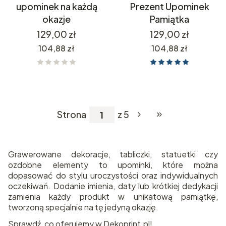
upominek na każdą
Prezent Upominek
okazje
Pamiątka
Cena
Cena
129,00 zł
129,00 zł
Cena
Cena
104,88 zł
104,88 zł
Strona
z 5
Przejdź do ostatniej
Grawerowane dekoracje, tabliczki, statuetki czy
ozdobne elementy to upominki, które można
dopasować do stylu uroczystości oraz indywidualnych
oczekiwań. Dodanie imienia, daty lub krótkiej dedykacji
zamienia każdy produkt w unikatową pamiątkę,
tworzoną specjalnie na tę jedyną okazję.
Sprawdź, co oferujemy w Dekoprint.pl!