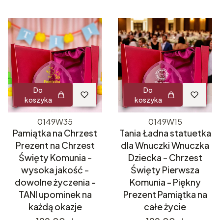
Do
Do
koszyka
koszyka
0149W35
0149W15
Pamiątka na Chrzest
Tania Ładna statuetka
Prezent na Chrzest
dla Wnuczki Wnuczka
Święty Komunia -
Dziecka - Chrzest
wysoka jakość -
Święty Pierwsza
dowolne życzenia -
Komunia - Piękny
TANI upominek na
Prezent Pamiątka na
każdą okazje
całe życie