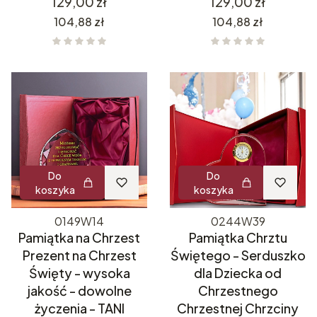
Cena
Cena
129,00 zł
129,00 zł
Cena
Cena
104,88 zł
104,88 zł
Do
Do
koszyka
koszyka
0149W14
0244W39
Pamiątka na Chrzest
Pamiątka Chrztu
Prezent na Chrzest
Świętego - Serduszko
Święty - wysoka
dla Dziecka od
jakość - dowolne
Chrzestnego
życzenia - TANI
Chrzestnej Chrzciny