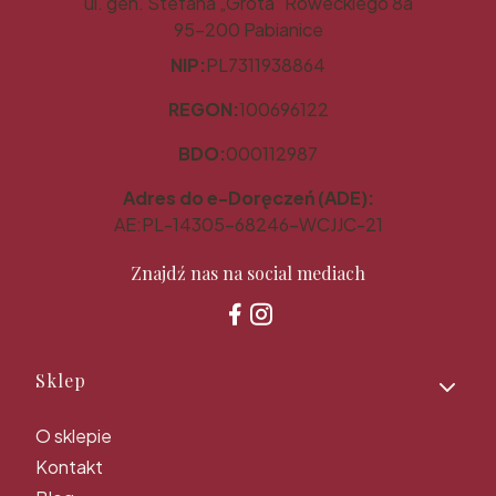
ul. gen. Stefana „Grota” Roweckiego 8a
95-200 Pabianice
NIP:
PL7311938864
REGON:
100696122
BDO:
000112987
Adres do e-Doręczeń (ADE):
AE:PL-14305-68246-WCJJC-21
Znajdź nas na social mediach
Linki w stopce
Sklep
O sklepie
Kontakt