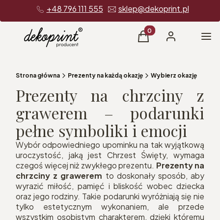
+48 796 111 555
sklep@dekoprint.pl
Produkty w koszyku: 0
Me
Koszyk
Zaloguj się
Strona główna
Prezenty na każdą okazję
Wybierz okazję
Prezenty na chrzciny z
grawerem – podarunki
pełne symboliki i emocji
Wybór odpowiedniego upominku na tak wyjątkową
uroczystość, jaką jest Chrzest Święty, wymaga
czegoś więcej niż zwykłego prezentu.
Prezenty na
chrzciny z grawerem
to doskonały sposób, aby
wyrazić miłość, pamięć i bliskość wobec dziecka
oraz jego rodziny. Takie podarunki wyróżniają się nie
tylko estetycznym wykonaniem, ale przede
wszystkim osobistym charakterem, dzięki któremu