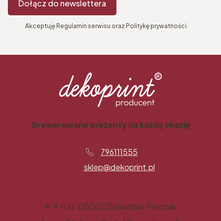
Dołącz do newslettera
Akceptuję Regulamin serwisu oraz Politykę prywatności.
Grawerowane prezenty na każdą okazję
796111555
sklep@dekoprint.pl
P.P.H.U. DEOZE Sebastian Pietrzak