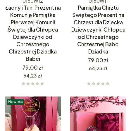
0150W12
0150W11
Ładny i Tani Prezent na
Pamiątka Chrztu
Komunię Pamiątka
Świętego Prezent na
Pierwszej Komunii
Chrzest dla Dziecka
Świętej dla Chłopca
Dziewczynki Chłopca
Dziewczynki od
od Chrzestnego
Chrzestnego
Chrzestnej Babci
Chrzestnej Dziadka
Dziadka
Babci
Cena
79,00 zł
Cena
79,00 zł
Cena
64,23 zł
Cena
64,23 zł
Nowość