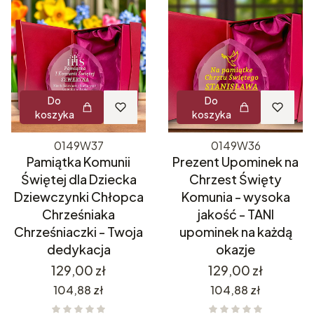
Do
Do
koszyka
koszyka
0149W37
0149W36
Pamiątka Komunii
Prezent Upominek na
Świętej dla Dziecka
Chrzest Święty
Dziewczynki Chłopca
Komunia - wysoka
Chrześniaka
jakość - TANI
Chrześniaczki - Twoja
upominek na każdą
dedykacja
okazje
Cena
Cena
129,00 zł
129,00 zł
Cena
Cena
104,88 zł
104,88 zł