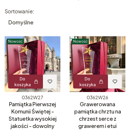
Lista produktów
Sortowanie:
Domyślne
Nowość
Nowość
Do
Do
koszyka
koszyka
0362W27
0362W26
Pamiątka Pierwszej
Grawerowana
Komunii Świętej -
pamiątka chrztu na
Statuetka wysokiej
chrzest serce z
jakości - dowolny
grawerem i etui