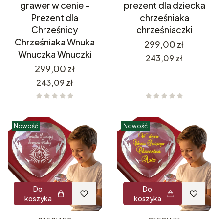
grawer w cenie -
prezent dla dziecka
Prezent dla
chrześniaka
Chrześnicy
chrześniaczki
Chrześniaka Wnuka
Cena
299,00 zł
Wnuczka Wnuczki
Cena
243,09 zł
Cena
299,00 zł
Cena
243,09 zł
Nowość
Nowość
Do
Do
koszyka
koszyka