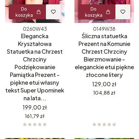
Do
Do
koszyka
koszyka
0260W43
0149W38
Elegancka
Śliczna statuetka
Kryształowa
Prezent na Komunie
Statuetka na Chrzest
Chrzest Chrzciny
Chrzciny
Bierzmowanie -
Podziękowanie
eleganckie etui piękne
Pamiątka Prezent -
złocone litery
piękne etui własny
Cena
129,00 zł
tekst Super Upominek
Cena
104,88 zł
na lata...
Cena
199,00 zł
Cena
161,79 zł