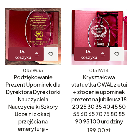
Do
Do
koszyka
koszyka
0151W35
0151W14
Podziękowanie
Kryształowa
Prezent Upominek dla
statuetka OWAL z etui
Dyrektora Dyrektorki
+ złocenie upominek
Nauczyciela
prezent na jubileusz 18
Nauczycielki Szkoły
20 25 30 35 40 45 50
Uczelni z okazji
55 60 65 70 75 80 85
przejścia na
90 95 100 urodziny
emeryturę -
Cena
199,00 zł