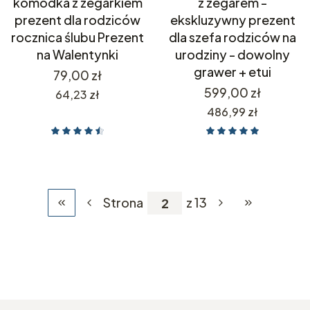
komódka z zegarkiem
z zegarem -
prezent dla rodziców
ekskluzywny prezent
rocznica ślubu Prezent
dla szefa rodziców na
na Walentynki
urodziny - dowolny
grawer + etui
Cena
79,00 zł
Cena
599,00 zł
Cena
64,23 zł
Cena
486,99 zł
Strona
z 13
Wróć do pierwszej strony z produktami
Przejdź do os