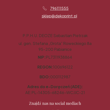
796111555
sklep@dekoprint.pl
P.P.H.U. DEOZE Sebastian Pietrzak
ul. gen. Stefana „Grota” Roweckiego 8a
95-200 Pabianice
NIP:
PL7311938864
REGON:
100696122
BDO:
000112987
Adres do e-Doręczeń (ADE):
AE:PL-14305-68246-WCJJC-21
Znajdź nas na social mediach