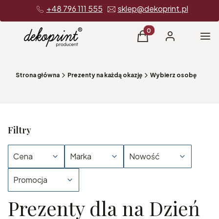
+48 796 111 555
sklep@dekoprint.pl
Produkty w koszyku: 0
Me
Koszyk
Zaloguj się
Strona główna
Prezenty na każdą okazję
Wybierz osobę
Filtry
Cena
Marka
Nowość
Promocja
Prezenty dla na Dzień
Koniec filtrów