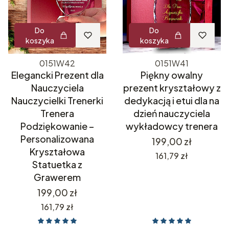
Do
Do
koszyka
koszyka
0151W42
0151W41
Elegancki Prezent dla
Piękny owalny
Nauczyciela
prezent kryształowy z
Nauczycielki Trenerki
dedykacją i etui dla na
Trenera
dzień nauczyciela
Podziękowanie –
wykładowcy trenera
Personalizowana
Cena
199,00 zł
Kryształowa
Cena
161,79 zł
Statuetka z
Grawerem
Cena
199,00 zł
Cena
161,79 zł