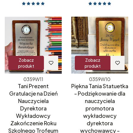
Zobacz
Zobacz
produkt
produkt
0359W11
0359W10
Tani Prezent
Piękna Tania Statuetka
Gratulacje na Dzień
- Podziękowanie dla
Nauczyciela
nauczyciela
Dyrektora
promotora
Wykładowcy
wykładowcy
Zakończenie Roku
dyrektora
Szkolnego Trofeum
wychowawcy -