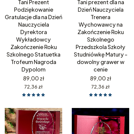
Tani Prezent
Tani prezent dla na
Podziękowanie
Dzień Nauczyciela
Gratulacje dla na Dzień
Trenera
Nauczyciela
Wychowawcy na
Dyrektora
Zakończenie Roku
Wykładowcy
Szkolnego
Zakończenie Roku
Przedszkola Szkoły
Szkolnego Statuetka
Studniówkę Matury -
Trofeum Nagroda
dowolny grawer w
Dypolom
cenie
Cena
Cena
89,00 zł
89,00 zł
Cena
Cena
72,36 zł
72,36 zł