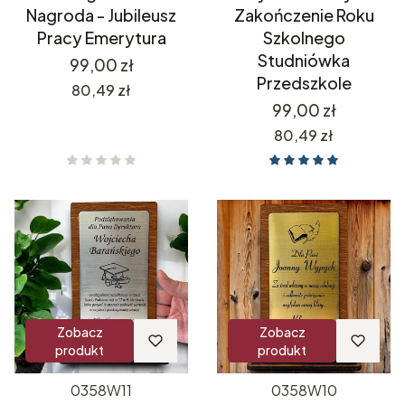
Nagroda - Jubileusz
Zakończenie Roku
Pracy Emerytura
Szkolnego
Studniówka
Cena
99,00 zł
Przedszkole
Cena
80,49 zł
Cena
99,00 zł
Cena
80,49 zł
Zobacz
Zobacz
produkt
produkt
0358W11
0358W10