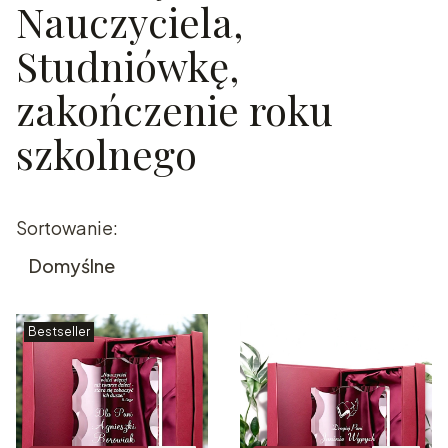
Nauczyciela,
Studniówkę,
zakończenie roku
szkolnego
Lista produktów
Sortowanie:
Domyślne
Bestseller