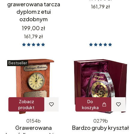
grawerowana tarcza
Cena
161,79 zł
dyplom z etui
ozdobnym
Cena
199,00 zł
Cena
161,79 zł
Bestseller
Zobacz
Do
produkt
koszyka
0154b
0279b
Grawerowana
Bardzo gruby kryształ