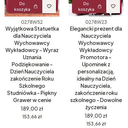
Do
Do
koszyka
koszyka
0278W52
0278W23
Wyjątkowa Statuetka
Elegancki prezent dla
dla Nauczyciela
Nauczyciela
Wychowawcy
Wychowawcy
Wykładowcy - Wyraz
Wykładowcy
Uznania
Promotora –
Podziękowanie -
Upominek z
Dzień Nauczyciela
personalizacją,
zakończenie Roku
idealny na Dzień
Szkolnego
Nauczyciela,
Studniówka - Piękny
zakończenie roku
Grawer w cenie
szkolnego - Dowolne
życzenia
Cena
189,00 zł
Cena
189,00 zł
Cena
153,66 zł
Cena
153,66 zł