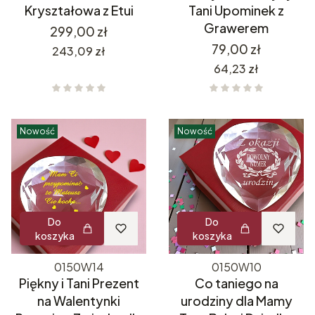
Kryształowa z Etui
Tani Upominek z
Grawerem
Cena
299,00 zł
Cena
79,00 zł
Cena
243,09 zł
Cena
64,23 zł
Nowość
Nowość
Do
Do
koszyka
koszyka
0150W14
0150W10
Piękny i Tani Prezent
Co taniego na
na Walentynki
urodziny dla Mamy