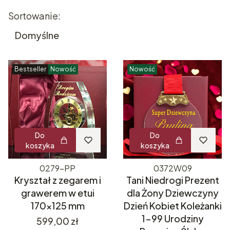
Lista produktów
Sortowanie:
Domyślne
Bestseller
Nowość
Nowość
Do
Do
koszyka
koszyka
0279-PP
0372W09
Kryształ z zegarem i
Tani Niedrogi Prezent
grawerem w etui
dla Żony Dziewczyny
170x125 mm
Dzień Kobiet Koleżanki
1-99 Urodziny
Cena
599,00 zł