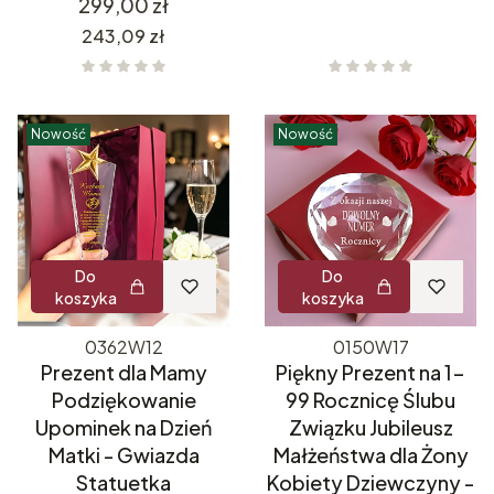
Cena
299,00 zł
Cena
243,09 zł
Nowość
Nowość
Do
Do
koszyka
koszyka
0362W12
0150W17
Prezent dla Mamy
Piękny Prezent na 1-
Podziękowanie
99 Rocznicę Ślubu
Upominek na Dzień
Związku Jubileusz
Matki - Gwiazda
Małżeństwa dla Żony
Statuetka
Kobiety Dziewczyny -