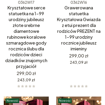
0362W17
0362W16
Kryształowe serce
Grawerowana
statuetka na 1-99
statuetka
urodziny jubileusz
Kryształowa Gwiazda
złote srebrne
z etui prezent dla
diamentowe
rodziców PREZENT na
rubinowe koralowe
1-99 urodziny
szmaragdowe gody
rocznice jubileusz
rocznica ślubu dla
imieniny
rodziców dzieci
Cena
299,00 zł
dziadków znajomych
Cena
243,09 zł
przyjaciół
Cena
299,00 zł
Cena
243,09 zł
Nowość
Nowość