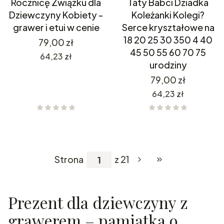
Rocznicę Związku dla
Taty Babci Dziadka
Dziewczyny Kobiety -
Koleżanki Kolegi?
grawer i etui w cenie
Serce kryształowe na
18 20 25 30 350 4 40
Cena
79,00 zł
45 50 55 60 70 75
Cena
64,23 zł
urodziny
Cena
79,00 zł
Cena
64,23 zł
Strona
z 21
Przejdź do ostatnie
Prezent dla dziewczyny z
grawerem – pamiątka o