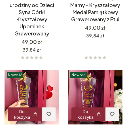
urodziny od Dzieci
Mamy - Kryształowy
Syna Córki
Medal Pamiątkowy
Kryształowy
Grawerowany z Etui
Upominek
Cena
49,00 zł
Grawerowany
Cena
39,84 zł
Cena
49,00 zł
Cena
39,84 zł
Nowość
Nowość
Do
Do
koszyka
koszyka