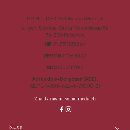
P.P.H.U. DEOZE Sebastian Pietrzak
ul. gen. Stefana „Grota” Roweckiego 8a
95-200 Pabianice
NIP:
PL7311938864
REGON:
100696122
BDO:
000112987
Adres do e-Doręczeń (ADE):
AE:PL-14305-68246-WCJJC-21
Znajdź nas na social mediach
Linki w stopce
Sklep