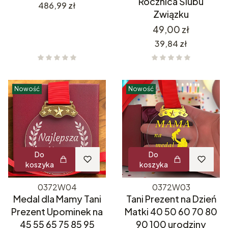
Rocznica Ślubu
Cena
486,99 zł
Związku
Cena
49,00 zł
Cena
39,84 zł
Nowość
Nowość
Do
Do
koszyka
koszyka
0372W04
0372W03
Medal dla Mamy Tani
Tani Prezent na Dzień
Prezent Upominek na
Matki 40 50 60 70 80
45 55 65 75 85 95
90 100 urodziny