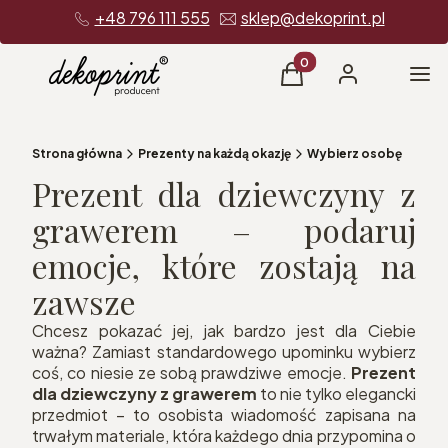
+48 796 111 555
sklep@dekoprint.pl
Produkty w koszyku: 0
Me
Koszyk
Zaloguj się
Strona główna
Prezenty na każdą okazję
Wybierz osobę
Prezent dla dziewczyny z
grawerem – podaruj
emocje, które zostają na
zawsze
Chcesz pokazać jej, jak bardzo jest dla Ciebie
ważna? Zamiast standardowego upominku wybierz
coś, co niesie ze sobą prawdziwe emocje.
Prezent
dla dziewczyny z grawerem
to nie tylko elegancki
przedmiot – to osobista wiadomość zapisana na
trwałym materiale, która każdego dnia przypomina o