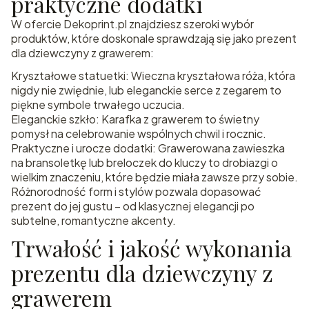
praktyczne dodatki
W ofercie Dekoprint.pl znajdziesz szeroki wybór
produktów, które doskonale sprawdzają się jako prezent
dla dziewczyny z grawerem:
Kryształowe statuetki: Wieczna kryształowa róża, która
nigdy nie zwiędnie, lub eleganckie serce z zegarem to
piękne symbole trwałego uczucia.
Eleganckie szkło: Karafka z grawerem to świetny
pomysł na celebrowanie wspólnych chwil i rocznic.
Praktyczne i urocze dodatki: Grawerowana zawieszka
na bransoletkę lub breloczek do kluczy to drobiazgi o
wielkim znaczeniu, które będzie miała zawsze przy sobie.
Różnorodność form i stylów pozwala dopasować
prezent do jej gustu – od klasycznej elegancji po
subtelne, romantyczne akcenty.
Trwałość i jakość wykonania
prezentu dla dziewczyny z
grawerem