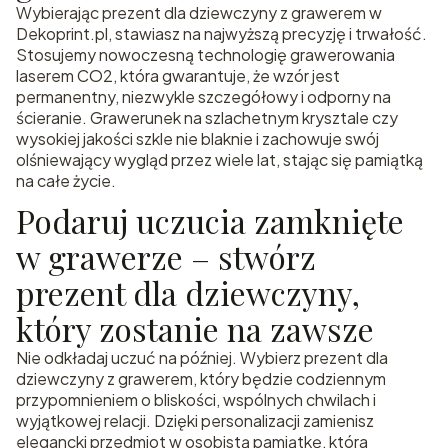
Wybierając prezent dla dziewczyny z grawerem w
Dekoprint.pl, stawiasz na najwyższą precyzję i trwałość.
Stosujemy nowoczesną technologię grawerowania
laserem CO2, która gwarantuje, że wzór jest
permanentny, niezwykle szczegółowy i odporny na
ścieranie. Grawerunek na szlachetnym krysztale czy
wysokiej jakości szkle nie blaknie i zachowuje swój
olśniewający wygląd przez wiele lat, stając się pamiątką
na całe życie.
Podaruj uczucia zamknięte
w grawerze – stwórz
prezent dla dziewczyny,
który zostanie na zawsze
Nie odkładaj uczuć na później. Wybierz prezent dla
dziewczyny z grawerem, który będzie codziennym
przypomnieniem o bliskości, wspólnych chwilach i
wyjątkowej relacji. Dzięki personalizacji zamienisz
elegancki przedmiot w osobistą pamiątkę, która