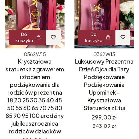
Do
Do
koszyka
koszyka
0362W15
0362W13
Kryształowa
Luksusowy Prezent na
statuetka z grawerem
Dzień Ojca dla Taty
i złoceniem
Podziękowanie
podziękowania dla
Podziękowania
rodziców prezent na
Upominek -
18 20 25 30 35 40 45
Kryształowa
50 55 60 65 70 75 80
Statuetka z Etui
85 90 95 100 urodziny
Cena
299,00 zł
jubileusz rocznica
Cena
243,09 zł
rodziców dziadków